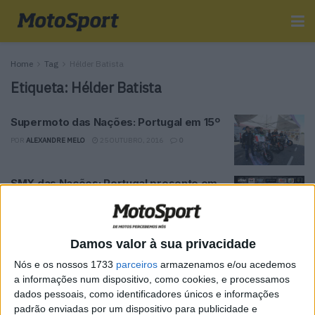
Home
Tag
Hélder Batista
Etiqueta:
Hélder Batista
Supermoto das Nações: Portugal em 15º
POR
ALEXANDRE MELO
25 OUTUBRO, 2016
0
SMX das Nações: Portugal presente em
Alcarrás
POR
ALEXANDRE MELO
20 OUTUBRO, 2016
0
Damos valor à sua privacidade
Tendências
Comentários
Novidades
Nós e os nossos 1733
parceiros
armazenamos e/ou acedemos
a informações num dispositivo, como cookies, e processamos
dados pessoais, como identificadores únicos e informações
MotoGP- Reviravolta com Oliveira na Honda
padrão enviadas por um dispositivo para publicidade e