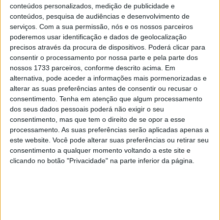
8 SETEMBRO, 2025
conteúdos personalizados, medição de publicidade e
conteúdos, pesquisa de audiências e desenvolvimento de
MotoGP: Reviravolta? Miguel Oliveira pode
serviços.
Com a sua permissão, nós e os nossos parceiros
ter vaga em 2026
poderemos usar identificação e dados de geolocalização
precisos através da procura de dispositivos. Poderá clicar para
28 AGOSTO, 2025
consentir o processamento por nossa parte e pela parte dos
nossos 1733 parceiros, conforme descrito acima. Em
MotoGP: Paolo Campinoti (Pramac) faz
revelações ‘desconfortáveis’ sobre Marc
alternativa, pode aceder a informações mais pormenorizadas e
Márquez
alterar as suas preferências antes de consentir ou recusar o
consentimento.
Tenha em atenção que algum processamento
16 OUTUBRO, 2025
dos seus dados pessoais poderá não exigir o seu
MotoGP: Toprak Razgatlioglu ‘muito
consentimento, mas que tem o direito de se opor a esse
superior’ a Miguel Oliveira
processamento. As suas preferências serão aplicadas apenas a
este website. Você pode alterar suas preferências ou retirar seu
29 DEZEMBRO, 2025
consentimento a qualquer momento voltando a este site e
clicando no botão "Privacidade" na parte inferior da página.
Sobre