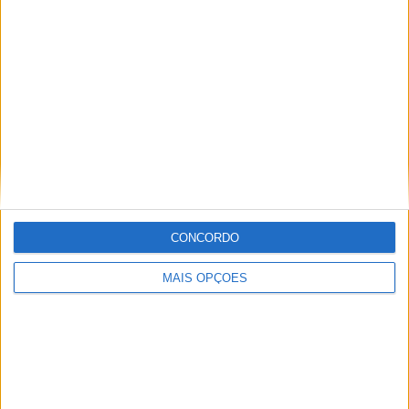
Especialistas em Motos, MotoGP, MXGP, Enduro, SuperBikes,
Motocross, Trial
Informação importante
Ficha técnica
Estatuto editorial
Política de privacidade
CONCORDO
Termos e condições
Informação Legal
MAIS OPÇÕES
Como anunciar
Tags
Miguel Oliveira
Motas
Moto2
Moto3
MotoGP
Motos
Mundial de Superbikes
MX2
MXGP
Off Road