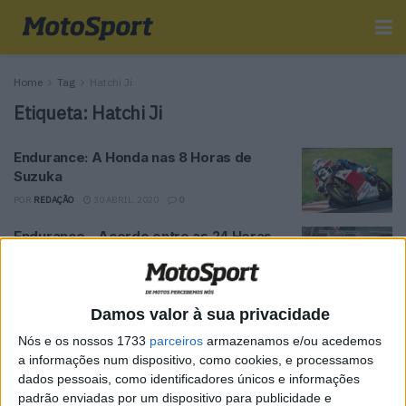
Home
Tag
Hatchi Ji
Etiqueta:
Hatchi Ji
Endurance: A Honda nas 8 Horas de
Suzuka
POR
REDAÇÃO
30 ABRIL, 2020
0
Endurance – Acordo entre as 24 Horas
de Le Mans e as 8 Horas de Suzuka
POR
PAULO ARAÚJO
25 FEVEREIRO, 2019
0
Damos valor à sua privacidade
Tendências
Comentários
Novidades
Nós e os nossos 1733
parceiros
armazenamos e/ou acedemos
a informações num dispositivo, como cookies, e processamos
dados pessoais, como identificadores únicos e informações
MotoGP- Reviravolta com Oliveira na Honda
padrão enviadas por um dispositivo para publicidade e