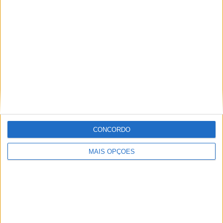
Especialistas em Motos, MotoGP, MXGP, Enduro, SuperBikes,
Motocross, Trial
Informação importante
Ficha técnica
Estatuto editorial
Política de privacidade
CONCORDO
Termos e condições
Informação Legal
MAIS OPÇÕES
Como anunciar
Tags
Miguel Oliveira
Motas
Moto2
Moto3
MotoGP
Motos
Mundial de Superbikes
MX2
MXGP
Off Road