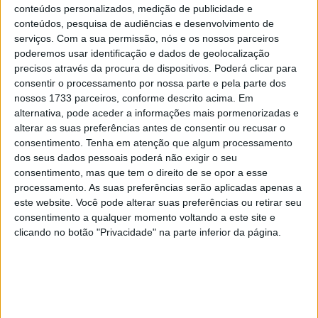
8 SETEMBRO, 2025
conteúdos personalizados, medição de publicidade e
conteúdos, pesquisa de audiências e desenvolvimento de
MotoGP: Reviravolta? Miguel Oliveira pode
serviços.
Com a sua permissão, nós e os nossos parceiros
ter vaga em 2026
poderemos usar identificação e dados de geolocalização
precisos através da procura de dispositivos. Poderá clicar para
28 AGOSTO, 2025
consentir o processamento por nossa parte e pela parte dos
nossos 1733 parceiros, conforme descrito acima. Em
MotoGP: Paolo Campinoti (Pramac) faz
revelações ‘desconfortáveis’ sobre Marc
alternativa, pode aceder a informações mais pormenorizadas e
Márquez
alterar as suas preferências antes de consentir ou recusar o
consentimento.
Tenha em atenção que algum processamento
16 OUTUBRO, 2025
dos seus dados pessoais poderá não exigir o seu
MotoGP: Toprak Razgatlioglu ‘muito
consentimento, mas que tem o direito de se opor a esse
superior’ a Miguel Oliveira
processamento. As suas preferências serão aplicadas apenas a
este website. Você pode alterar suas preferências ou retirar seu
29 DEZEMBRO, 2025
consentimento a qualquer momento voltando a este site e
clicando no botão "Privacidade" na parte inferior da página.
Sobre