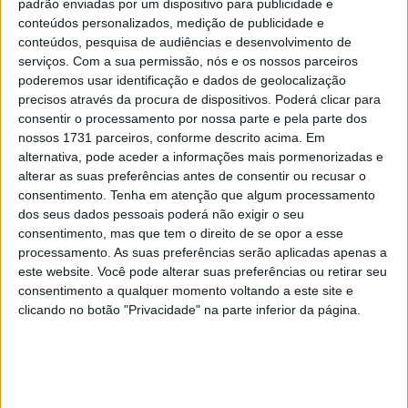
padrão enviadas por um dispositivo para publicidade e
Tendências
Comentários
Novidades
conteúdos personalizados, medição de publicidade e
conteúdos, pesquisa de audiências e desenvolvimento de
MotoGP- Reviravolta com Oliveira na Honda
serviços.
Com a sua permissão, nós e os nossos parceiros
poderemos usar identificação e dados de geolocalização
8 SETEMBRO, 2025
precisos através da procura de dispositivos. Poderá clicar para
consentir o processamento por nossa parte e pela parte dos
MotoGP: Reviravolta? Miguel Oliveira pode
nossos 1731 parceiros, conforme descrito acima. Em
ter vaga em 2026
alternativa, pode aceder a informações mais pormenorizadas e
28 AGOSTO, 2025
alterar as suas preferências antes de consentir ou recusar o
consentimento.
Tenha em atenção que algum processamento
MotoGP: Paolo Campinoti (Pramac) faz
dos seus dados pessoais poderá não exigir o seu
revelações ‘desconfortáveis’ sobre Marc
consentimento, mas que tem o direito de se opor a esse
Márquez
processamento. As suas preferências serão aplicadas apenas a
16 OUTUBRO, 2025
este website. Você pode alterar suas preferências ou retirar seu
consentimento a qualquer momento voltando a este site e
MotoGP: Toprak Razgatlioglu ‘muito
clicando no botão "Privacidade" na parte inferior da página.
superior’ a Miguel Oliveira
29 DEZEMBRO, 2025