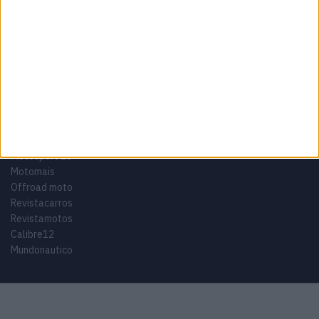
Tags
Miguel Oliveira
Motas
Moto2
Moto3
MotoGP
Motos
Mundial de Superbikes
MX2
MXGP
Off Road
Rally Dakar
GRUPO V
Motosport ES
Motomais
Offroad moto
Revistacarros
Revistamotos
Calibre12
Mundonautico