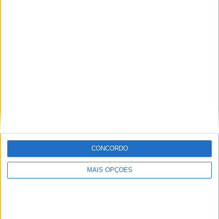
Sobre
Especialistas em Motos, MotoGP, MXGP, Enduro, SuperBikes,
Motocross, Trial
Informação importante
Ficha técnica
CONCORDO
Estatuto editorial
Política de privacidade
MAIS OPÇÕES
Termos e condições
Informação Legal
Como anunciar