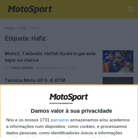
Home
Tag
Hafiz
Etiqueta:
Hafiz
Moto2, Tailândia: Hafizh Syahrin garante
lugar na classe
POR
PAULO ARAÚJO
4 OUTUBRO, 2019
0
Técnica Moto GP 5: A KTM
POR
PAULO ARAÚJO
31 AGOSTO, 2019
0
MotoGP: Miguel Oliveira aguarda
Damos valor à sua privacidade
novidades KTM para Assen
Nós e os nossos 1731
parceiros
armazenamos e/ou acedemos
POR
PAULO ARAÚJO
27 JUNHO, 2019
2
a informações num dispositivo, como cookies, e processamos
dados pessoais, como identificadores únicos e informações