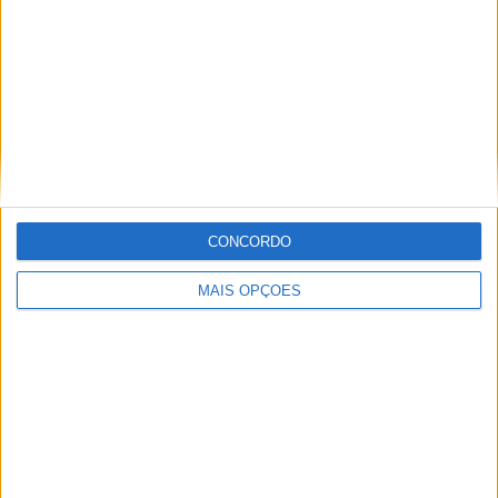
Informação importante
Ficha técnica
Estatuto editorial
Política de privacidade
Termos e condições
Informação Legal
CONCORDO
Como anunciar
MAIS OPÇÕES
Tags
Miguel Oliveira
Motas
Moto2
Moto3
MotoGP
Motos
Mundial de Superbikes
MX2
MXGP
Off Road
Rally Dakar