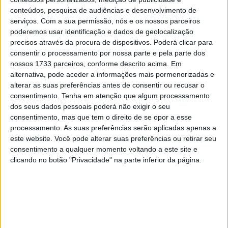
28 AGOSTO, 2025
conteúdos, pesquisa de audiências e desenvolvimento de
serviços.
Com a sua permissão, nós e os nossos parceiros
MotoGP: Paolo Campinoti (Pramac) faz
poderemos usar identificação e dados de geolocalização
revelações ‘desconfortáveis’ sobre Marc
precisos através da procura de dispositivos. Poderá clicar para
Márquez
consentir o processamento por nossa parte e pela parte dos
16 OUTUBRO, 2025
nossos 1733 parceiros, conforme descrito acima. Em
alternativa, pode aceder a informações mais pormenorizadas e
MotoGP: Toprak Razgatlioglu ‘muito
alterar as suas preferências antes de consentir ou recusar o
superior’ a Miguel Oliveira
consentimento.
Tenha em atenção que algum processamento
29 DEZEMBRO, 2025
dos seus dados pessoais poderá não exigir o seu
consentimento, mas que tem o direito de se opor a esse
processamento. As suas preferências serão aplicadas apenas a
este website. Você pode alterar suas preferências ou retirar seu
consentimento a qualquer momento voltando a este site e
clicando no botão "Privacidade" na parte inferior da página.
Sobre
Especialistas em Motos, MotoGP, MXGP, Enduro, SuperBikes,
Motocross, Trial