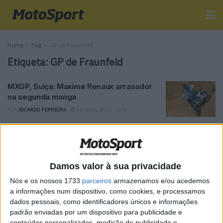
Home
Tag
GP de Fraunfeld
Etiqueta:
GP de Fraunfeld
MXGP, Suiça: Maxime Renaux arrasador
na segunda manga
POR
RICARDO FERREIRA
10 ABRIL, 2023
0
Tendências
Comentários
Novidades
Damos valor à sua privacidade
MotoGP- Reviravolta com Oliveira na Honda
Nós e os nossos 1733
parceiros
armazenamos e/ou acedemos
8 SETEMBRO, 2025
a informações num dispositivo, como cookies, e processamos
dados pessoais, como identificadores únicos e informações
MotoGP: Reviravolta? Miguel Oliveira pode
padrão enviadas por um dispositivo para publicidade e
ter vaga em 2026
conteúdos personalizados, medição de publicidade e