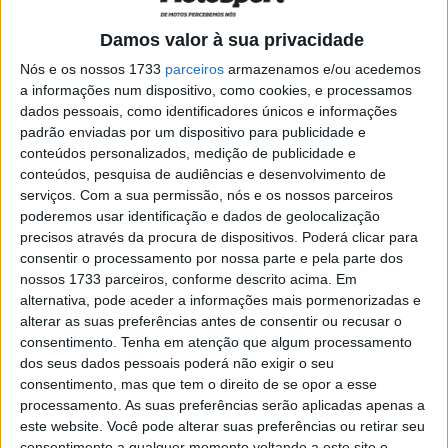
AMA Supercross 450, Glendale: Ken
Damos valor à sua privacidade
Roczen é o 5.º vencedor da temporada
Nós e os nossos 1733
parceiros
armazenamos e/ou acedemos
POR
JORGE RÓ JR.
11 FEVEREIRO, 2024
0
a informações num dispositivo, como cookies, e processamos
AMA Supercross 250, Glendale:
dados pessoais, como identificadores únicos e informações
Hampshire aproveita erros de Kitchen e
padrão enviadas por um dispositivo para publicidade e
Smith
conteúdos personalizados, medição de publicidade e
conteúdos, pesquisa de audiências e desenvolvimento de
POR
JORGE RÓ JR.
11 FEVEREIRO, 2024
0
serviços.
Com a sua permissão, nós e os nossos parceiros
Vídeo AMA Supercross: O resumo de
poderemos usar identificação e dados de geolocalização
Glendale
precisos através da procura de dispositivos. Poderá clicar para
consentir o processamento por nossa parte e pela parte dos
POR
JORGE RÓ JR.
11 FEVEREIRO, 2024
0
nossos 1733 parceiros, conforme descrito acima. Em
Vídeo AMA Supercross 250, Glendale:
alternativa, pode aceder a informações mais pormenorizadas e
Jett Lawrence… de novo!
alterar as suas preferências antes de consentir ou recusar o
consentimento.
Tenha em atenção que algum processamento
POR
JORGE RÓ JR.
10 ABRIL, 2023
0
dos seus dados pessoais poderá não exigir o seu
consentimento, mas que tem o direito de se opor a esse
Vídeo AMA Supercross 450, Glendale:
processamento. As suas preferências serão aplicadas apenas a
Tomac ultrapassa 50 vitórias de James
este website. Você pode alterar suas preferências ou retirar seu
Stewart!
consentimento a qualquer momento voltando a este site e