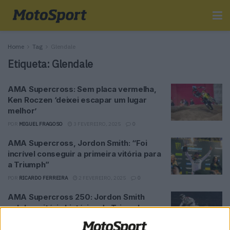
Home
Tag
Glendale
Etiqueta:
Glendale
AMA Supercross: Sem placa vermelha,
Ken Roczen ‘deixei escapar um lugar
melhor’
POR
MIGUEL FRAGOSO
3 FEVEREIRO, 2025
0
AMA Supercross, Jordon Smith: “Foi
incrível conseguir a primeira vitória para
a Triumph”
POR
RICARDO FERREIRA
2 FEVEREIRO, 2025
0
AMA Supercross 250: Jordon Smith
celebra vitória histórica da Triumph
POR
RICARDO FERREIRA
2 FEVEREIRO, 2025
0