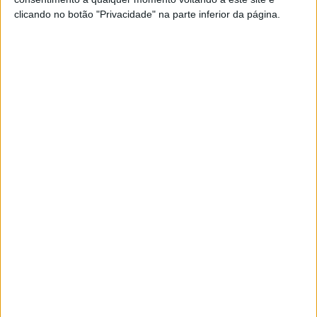
POR
JORGE RÓ JR.
9 ABRIL, 2023
0
clicando no botão "Privacidade" na parte inferior da página.
AMA Supercross 250: Pena suspensa
para Vince Friese
POR
JORGE RÓ JR.
8 FEVEREIRO, 2022
0
Vídeo AMA Supercross 450: O resumo
de Glendale
POR
JORGE RÓ JR.
6 FEVEREIRO, 2022
0
Vídeo AMA Supercross 250: O resumo
de Glendale
POR
JORGE RÓ JR.
6 FEVEREIRO, 2022
0
AMA Supercross 450, Glendale: Eli
Tomac com tudo sob controlo
POR
JORGE RÓ JR.
6 FEVEREIRO, 2022
0
Tendências
Comentários
Novidades