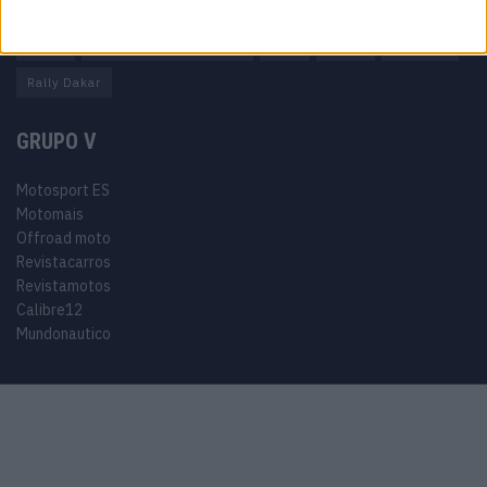
Miguel Oliveira
Motas
Moto2
Moto3
MotoGP
Motos
Mundial de Superbikes
MX2
MXGP
Off Road
Rally Dakar
GRUPO V
Motosport ES
Motomais
Offroad moto
Revistacarros
Revistamotos
Calibre12
Mundonautico
© 2024 Motosport copyright