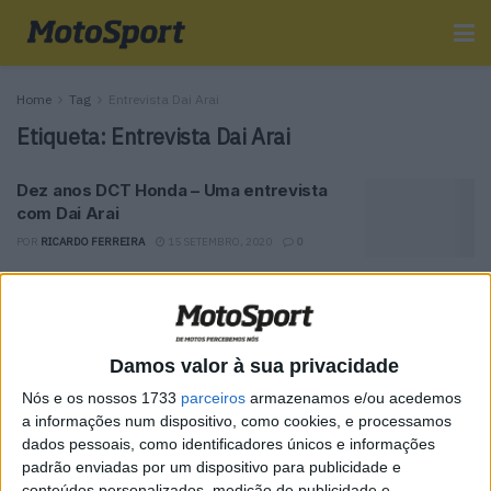
Home
Tag
Entrevista Dai Arai
Etiqueta:
Entrevista Dai Arai
Dez anos DCT Honda – Uma entrevista
com Dai Arai
POR
RICARDO FERREIRA
15 SETEMBRO, 2020
0
Tendências
Comentários
Novidades
Damos valor à sua privacidade
MotoGP- Reviravolta com Oliveira na Honda
Nós e os nossos 1733
parceiros
armazenamos e/ou acedemos
8 SETEMBRO, 2025
a informações num dispositivo, como cookies, e processamos
dados pessoais, como identificadores únicos e informações
MotoGP: Reviravolta? Miguel Oliveira pode
padrão enviadas por um dispositivo para publicidade e
ter vaga em 2026
conteúdos personalizados, medição de publicidade e