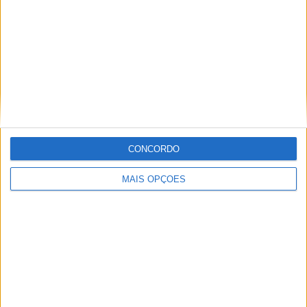
Informação importante
Ficha técnica
Estatuto editorial
Política de privacidade
Termos e condições
Informação Legal
CONCORDO
Como anunciar
MAIS OPÇÕES
Tags
Miguel Oliveira
Motas
Moto2
Moto3
MotoGP
Motos
Mundial de Superbikes
MX2
MXGP
Off Road
Rally Dakar