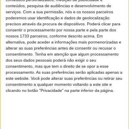
28 AGOSTO, 2025
conteúdos, pesquisa de audiências e desenvolvimento de
serviços.
Com a sua permissão, nós e os nossos parceiros
MotoGP: Paolo Campinoti (Pramac) faz
poderemos usar identificação e dados de geolocalização
revelações ‘desconfortáveis’ sobre Marc
precisos através da procura de dispositivos. Poderá clicar para
Márquez
consentir o processamento por nossa parte e pela parte dos
16 OUTUBRO, 2025
nossos 1733 parceiros, conforme descrito acima. Em
alternativa, pode aceder a informações mais pormenorizadas e
MotoGP: Toprak Razgatlioglu ‘muito
alterar as suas preferências antes de consentir ou recusar o
superior’ a Miguel Oliveira
consentimento.
Tenha em atenção que algum processamento
29 DEZEMBRO, 2025
dos seus dados pessoais poderá não exigir o seu
consentimento, mas que tem o direito de se opor a esse
processamento. As suas preferências serão aplicadas apenas a
este website. Você pode alterar suas preferências ou retirar seu
consentimento a qualquer momento voltando a este site e
clicando no botão "Privacidade" na parte inferior da página.
Sobre
Especialistas em Motos, MotoGP, MXGP, Enduro, SuperBikes,
Motocross, Trial