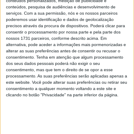
conteúdos personalizados, medição de publicidade e
ter vaga em 2026
conteúdos, pesquisa de audiências e desenvolvimento de
28 AGOSTO, 2025
serviços.
Com a sua permissão, nós e os nossos parceiros
poderemos usar identificação e dados de geolocalização
MotoGP: Paolo Campinoti (Pramac) faz
precisos através da procura de dispositivos. Poderá clicar para
revelações ‘desconfortáveis’ sobre Marc
consentir o processamento por nossa parte e pela parte dos
Márquez
nossos 1731 parceiros, conforme descrito acima. Em
16 OUTUBRO, 2025
alternativa, pode aceder a informações mais pormenorizadas e
alterar as suas preferências antes de consentir ou recusar o
MotoGP: Toprak Razgatlioglu ‘muito
consentimento.
Tenha em atenção que algum processamento
superior’ a Miguel Oliveira
dos seus dados pessoais poderá não exigir o seu
29 DEZEMBRO, 2025
consentimento, mas que tem o direito de se opor a esse
processamento. As suas preferências serão aplicadas apenas a
este website. Você pode alterar suas preferências ou retirar seu
consentimento a qualquer momento voltando a este site e
clicando no botão "Privacidade" na parte inferior da página.
Sobre
Especialistas em Motos, MotoGP, MXGP, Enduro, SuperBikes,
Motocross, Trial