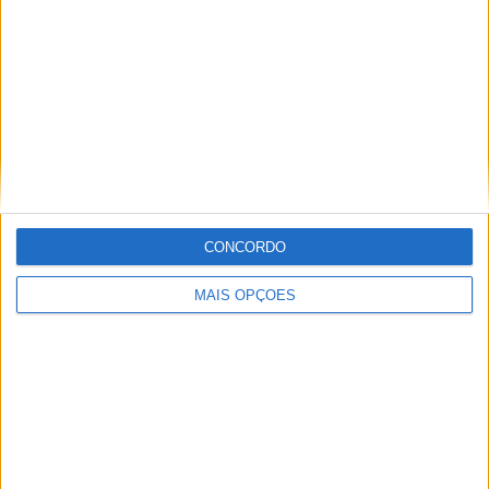
Informação importante
Ficha técnica
Estatuto editorial
Política de privacidade
Termos e condições
CONCORDO
Informação Legal
Como anunciar
MAIS OPÇÕES
Tags
Miguel Oliveira
Motas
Moto2
Moto3
MotoGP
Motos
Mundial de Superbikes
MX2
MXGP
Off Road
Rally Dakar