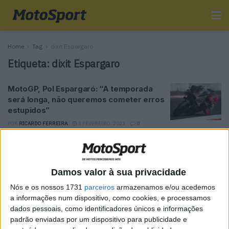
Home
Tag
dixit Espargaro
Etiqueta:
dixit Espargaro
MotoGP, Pol Espargaró: “A temporada
será longa, não queremos cometer erros
estupidos”
POR
RICARDO FERREIRA
3 FEVEREIRO, 2023
0
Tendências
Comentários
Novidades
Damos valor à sua privacidade
MotoGP- Reviravolta com Oliveira na Honda
Nós e os nossos 1731
parceiros
armazenamos e/ou acedemos
8 SETEMBRO, 2025
a informações num dispositivo, como cookies, e processamos
dados pessoais, como identificadores únicos e informações
padrão enviadas por um dispositivo para publicidade e
MotoGP: Reviravolta? Miguel Oliveira pode