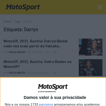
Home
Tag
Darryn
Etiqueta:
Darryn
MotoGP, 2021, Áustria: Darryn Binder
cada vez mais perto da Yamaha…
POR
PAULO ARAÚJO
17 AGOSTO, 2021
0
MotoGP, 2021, Áustria: Outro Binder na
MotoGP?
POR
PAULO ARAÚJO
13 AGOSTO, 2021
0
Moto3, 2021: McPhee e Binder falam na
apresentação da Petronas
POR
PAULO ARAÚJO
1 MARÇO, 2021
0
Damos valor à sua privacidade
Moto3, 2020, San Marino: Darryn Binder
Nós e os nossos 1733
parceiros
armazenamos e/ou acedemos