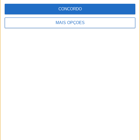
Especialistas em Motos, MotoGP, MXGP, Enduro, SuperBikes,
CONCORDO
Motocross, Trial
MAIS OPÇÕES
Informação importante
Ficha técnica
Estatuto editorial
Política de privacidade
Termos e condições
Informação Legal
Como anunciar
Tags
Miguel Oliveira
Motas
Moto2
Moto3
MotoGP
Motos
Mundial de Superbikes
MX2
MXGP
Off Road