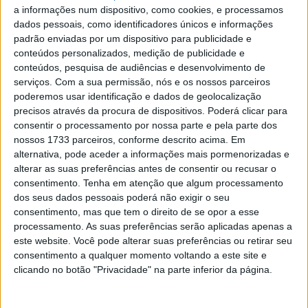
da KTM para a Honda Petronas em 2021
a informações num dispositivo, como cookies, e processamos
POR
PAULO ARAÚJO
10 SETEMBRO, 2020
0
dados pessoais, como identificadores únicos e informações
padrão enviadas por um dispositivo para publicidade e
Moto3: Darryn Binder renova com a
conteúdos personalizados, medição de publicidade e
Green Power
conteúdos, pesquisa de audiências e desenvolvimento de
serviços.
Com a sua permissão, nós e os nossos parceiros
POR
PAULO ARAÚJO
18 SETEMBRO, 2019
0
poderemos usar identificação e dados de geolocalização
Moto3: Penalizações alteram grelha
precisos através da procura de dispositivos. Poderá clicar para
consentir o processamento por nossa parte e pela parte dos
POR
PAULO ARAÚJO
10 AGOSTO, 2019
0
nossos 1733 parceiros, conforme descrito acima. Em
alternativa, pode aceder a informações mais pormenorizadas e
Moto3: Marcos Ramirez continua na
alterar as suas preferências antes de consentir ou recusar o
Platinum Bay em 2018
consentimento.
Tenha em atenção que algum processamento
dos seus dados pessoais poderá não exigir o seu
POR
REDACÇÃO
8 OUTUBRO, 2017
0
consentimento, mas que tem o direito de se opor a esse
processamento. As suas preferências serão aplicadas apenas a
este website. Você pode alterar suas preferências ou retirar seu
Tendências
Comentários
Novidades
consentimento a qualquer momento voltando a este site e
clicando no botão "Privacidade" na parte inferior da página.
MotoGP- Reviravolta com Oliveira na Honda
8 SETEMBRO, 2025