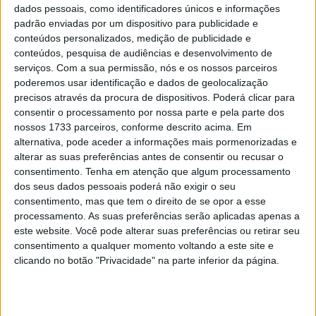
Montella nos metros finais
dados pessoais, como identificadores únicos e informações
padrão enviadas por um dispositivo para publicidade e
POR
RICARDO FERREIRA
15 JUNHO, 2024
0
conteúdos personalizados, medição de publicidade e
WSSP, Most, Corrida 1: Bulega
conteúdos, pesquisa de audiências e desenvolvimento de
interrompe o ímpeto de Manzi com nova
serviços.
Com a sua permissão, nós e os nossos parceiros
vitória
poderemos usar identificação e dados de geolocalização
precisos através da procura de dispositivos. Poderá clicar para
POR
RICARDO FERREIRA
29 JULHO, 2023
0
consentir o processamento por nossa parte e pela parte dos
nossos 1733 parceiros, conforme descrito acima. Em
alternativa, pode aceder a informações mais pormenorizadas e
Tendências
Comentários
Novidades
alterar as suas preferências antes de consentir ou recusar o
consentimento.
Tenha em atenção que algum processamento
MotoGP- Reviravolta com Oliveira na Honda
dos seus dados pessoais poderá não exigir o seu
8 SETEMBRO, 2025
consentimento, mas que tem o direito de se opor a esse
processamento. As suas preferências serão aplicadas apenas a
este website. Você pode alterar suas preferências ou retirar seu
MotoGP: Reviravolta? Miguel Oliveira pode
consentimento a qualquer momento voltando a este site e
ter vaga em 2026
clicando no botão "Privacidade" na parte inferior da página.
28 AGOSTO, 2025
MotoGP: Paolo Campinoti (Pramac) faz
revelações ‘desconfortáveis’ sobre Marc