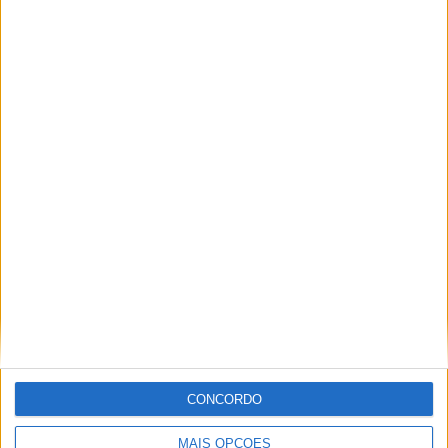
Márquez
16 OUTUBRO, 2025
MotoGP: Toprak Razgatlioglu ‘muito
superior’ a Miguel Oliveira
29 DEZEMBRO, 2025
Sobre
Especialistas em Motos, MotoGP, MXGP, Enduro, SuperBikes,
Motocross, Trial
CONCORDO
Informação importante
MAIS OPÇÕES