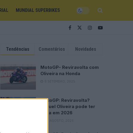
RIAL
MUNDIAL SUPERBIKES
Tendências
Comentários
Novidades
MotoGP- Reviravolta com
Oliveira na Honda
8 SETEMBRO, 2025
MotoGP: Reviravolta?
Miguel Oliveira pode ter
vaga em 2026
28 AGOSTO, 2025