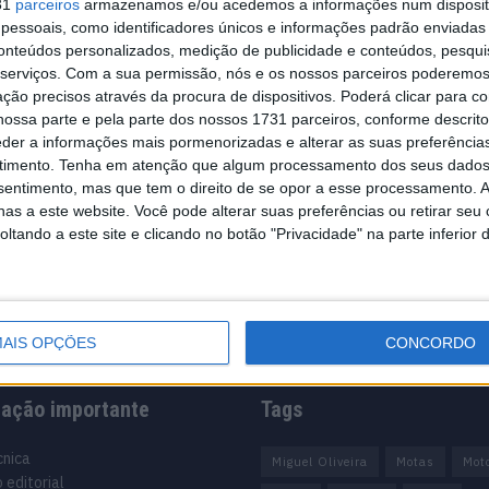
31
parceiros
armazenamos e/ou acedemos a informações num dispositi
essoais, como identificadores únicos e informações padrão enviadas 
conteúdos personalizados, medição de publicidade e conteúdos, pesqui
serviços.
Com a sua permissão, nós e os nossos parceiros poderemos 
ção precisos através da procura de dispositivos. Poderá clicar para co
ossa parte e pela parte dos nossos 1731 parceiros, conforme descrit
eder a informações mais pormenorizadas e alterar as suas preferência
timento.
Tenha em atenção que algum processamento dos seus dados
nsentimento, mas que tem o direito de se opor a esse processamento. A
as a este website. Você pode alterar suas preferências ou retirar seu
tando a este site e clicando no botão "Privacidade" na parte inferior 
AIS OPÇÕES
CONCORDO
mação importante
Tags
cnica
Miguel Oliveira
Motas
Mot
 editorial