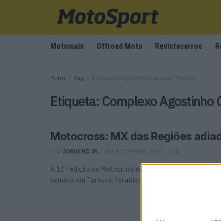
Motomais
Offroad Moto
Revistacarros
R
Home
Tag
Complexo Agostinho Cardoso "Makito"
Etiqueta:
Complexo Agostinho 
Motocross: MX das Regiões adia
POR
JORGE RÓ JR.
2 NOVEMBRO, 2023
0
A 12.ª edição do Motocross das Regiões, que teria luga
semana em Tarouca, foi adiada para os dias 11 ...