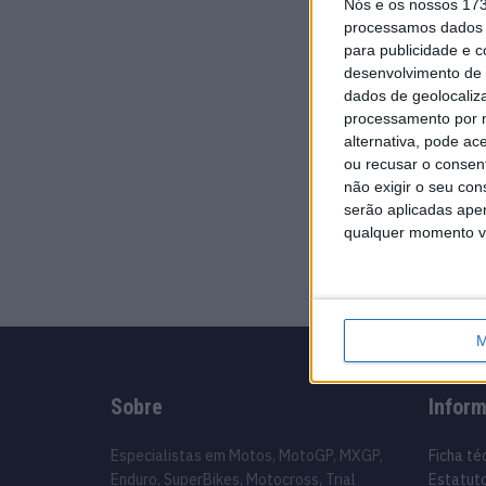
Nós e os nossos 17
processamos dados p
para publicidade e 
desenvolvimento de 
dados de geolocaliza
processamento por n
alternativa, pode ac
ou recusar o consen
não exigir o seu co
serão aplicadas apen
qualquer momento vol
M
Sobre
Infor
Especialistas em Motos, MotoGP, MXGP,
Ficha té
Enduro, SuperBikes, Motocross, Trial
Estatuto