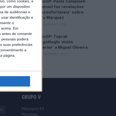
MotoGP: Paolo Campinoti
vo, como cookies, e
(Pramac) faz revelações
por um dispositivo
‘desconfortáveis’ sobre
sa de audiências e
Marc Márquez
usar identificação e
nsentir o
16 OUTUBRO, 2025
o acima. Em
s antes de consentir
MotoGP: Toprak
 pessoais poderá
Razgatlioglu ‘muito
s suas preferências
superior’ a Miguel Oliveira
 consentimento a
29 DEZEMBRO, 2025
da página.
GRUPO V
Motosport ES
o2
Motomais