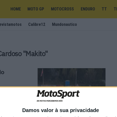
HOME
MOTO GP
MOTOCROSS
ENDURO
TT
T
evistamotos
Calibre12
Mundonautico
Cardoso "Makito"
do
r este fim-de-
Damos valor à sua privacidade