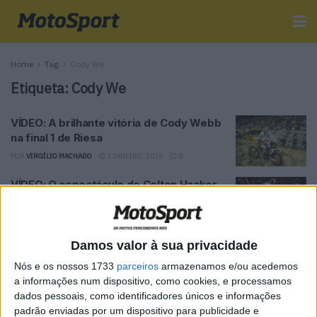
Home
Tag
Cody We
Etiqueta:
Cody We
VÍDEO: A brilhante vitória de Cody Webb
na final 1 de Riesa
POR
VIRGÍLIO MACHADO
3 JANEIRO, 2016
0
VÍDEO: O espectáculo de Colton Haaker
no EnduroCross
POR
VIRGÍLIO MACHADO
1 DEZEMBRO, 2015
0
Damos valor à sua privacidade
Tendências
Comentários
Novidades
Nós e os nossos 1733
parceiros
armazenamos e/ou acedemos
a informações num dispositivo, como cookies, e processamos
dados pessoais, como identificadores únicos e informações
MotoGP- Reviravolta com Oliveira na Honda
padrão enviadas por um dispositivo para publicidade e