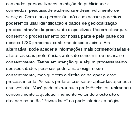
8 SETEMBRO, 2025
conteúdos personalizados, medição de publicidade e
conteúdos, pesquisa de audiências e desenvolvimento de
MotoGP: Reviravolta? Miguel Oliveira pode
serviços.
Com a sua permissão, nós e os nossos parceiros
ter vaga em 2026
poderemos usar identificação e dados de geolocalização
precisos através da procura de dispositivos. Poderá clicar para
28 AGOSTO, 2025
consentir o processamento por nossa parte e pela parte dos
nossos 1733 parceiros, conforme descrito acima. Em
MotoGP: Paolo Campinoti (Pramac) faz
revelações ‘desconfortáveis’ sobre Marc
alternativa, pode aceder a informações mais pormenorizadas e
Márquez
alterar as suas preferências antes de consentir ou recusar o
consentimento.
Tenha em atenção que algum processamento
16 OUTUBRO, 2025
dos seus dados pessoais poderá não exigir o seu
MotoGP: Toprak Razgatlioglu ‘muito
consentimento, mas que tem o direito de se opor a esse
superior’ a Miguel Oliveira
processamento. As suas preferências serão aplicadas apenas a
este website. Você pode alterar suas preferências ou retirar seu
29 DEZEMBRO, 2025
consentimento a qualquer momento voltando a este site e
clicando no botão "Privacidade" na parte inferior da página.
Sobre