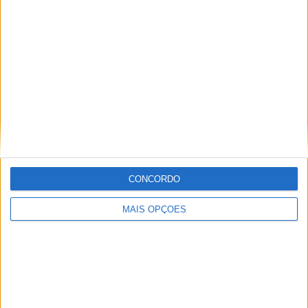
Especialistas em Motos, MotoGP, MXGP, Enduro, SuperBikes,
Motocross, Trial
Informação importante
Ficha técnica
Estatuto editorial
Política de privacidade
CONCORDO
Termos e condições
Informação Legal
MAIS OPÇÕES
Como anunciar
Tags
Miguel Oliveira
Motas
Moto2
Moto3
MotoGP
Motos
Mundial de Superbikes
MX2
MXGP
Off Road