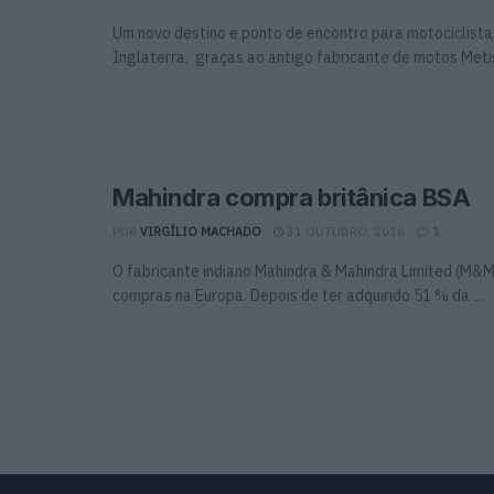
Um novo destino e ponto de encontro para motociclista
Inglaterra, graças ao antigo fabricante de motos Metiss
Mahindra compra britânica BSA
POR
VIRGÍLIO MACHADO
31 OUTUBRO, 2016
1
O fabricante indiano Mahindra & Mahindra Limited (M&M
compras na Europa. Depois de ter adquirido 51 % da ...