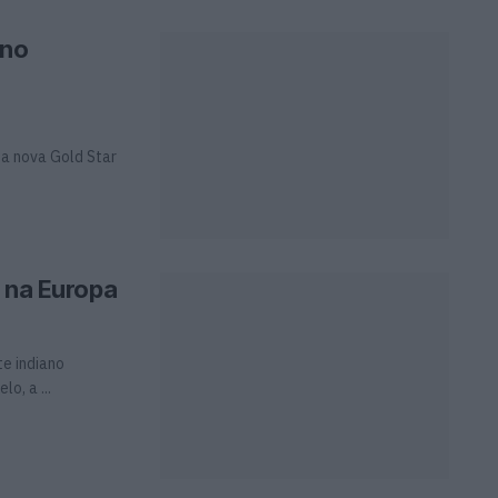
 no
na nova Gold Star
t na Europa
te indiano
o, a ...