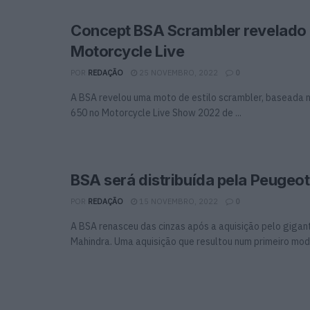
Concept BSA Scrambler revelado
Motorcycle Live
POR
REDAÇÃO
25 NOVEMBRO, 2022
0
A BSA revelou uma moto de estilo scrambler, baseada 
650 no Motorcycle Live Show 2022 de ...
BSA será distribuída pela Peugeo
POR
REDAÇÃO
15 NOVEMBRO, 2022
0
A BSA renasceu das cinzas após a aquisição pelo gigan
Mahindra. Uma aquisição que resultou num primeiro model