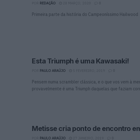
POR
REDAÇÃO
28 MARÇO, 2020
0
Primeira parte da história do Campeoníssimo Hailwood
Esta Triumph é uma Kawasaki!
POR
PAULO ARAÚJO
5 FEVEREIRO, 2019
0
Pensem numa scrambler clássica, e o que vos vem à me
provavelmente é uma Triumph daquelas que faziam corri
Metisse cria ponto de encontro em
POR
PAULO ARAÚJO
27 JANEIRO, 2019
0