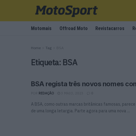
Motomais
Offroad Moto
Revistacarros
R
Home
Tag
BSA
Etiqueta:
BSA
BSA regista três novos nomes co
POR
REDAÇÃO
3 MAIO, 2023
0
A BSA, como outras marcas britânicas famosas, parece 
de uma longa letargia. Parte agora para uma nova ...