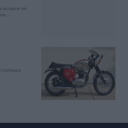
s vai nascer em
e. ...
) continua a