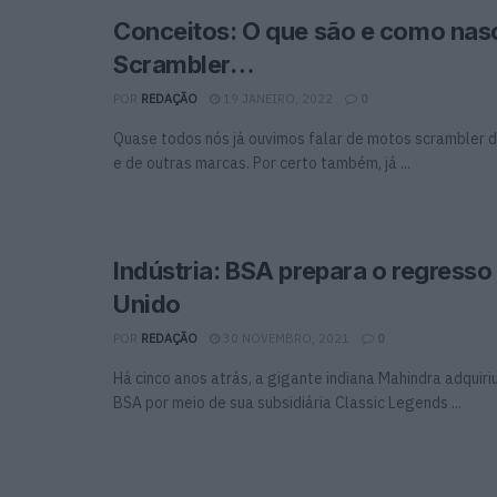
Conceitos: O que são e como nas
Scrambler…
POR
REDAÇÃO
19 JANEIRO, 2022
0
Quase todos nós já ouvimos falar de motos scrambler d
e de outras marcas. Por certo também, já ...
Indústria: BSA prepara o regresso
Unido
POR
REDAÇÃO
30 NOVEMBRO, 2021
0
Há cinco anos atrás, a gigante indiana Mahindra adquiri
BSA por meio de sua subsidiária Classic Legends ...