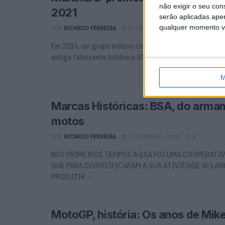
não exigir o seu co
2021
serão aplicadas apen
qualquer momento vol
POR
RICARDO FERREIRA
29 DEZEMBRO, 2020
0
Em 2016, um grupo indiano comprou os direitos de marc
antiga fabricante britânica BSA. Dois anos depois, as ...
M
Marcas Históricas: BSA, do arma
motos
POR
RICARDO FERREIRA
1 DEZEMBRO, 2020
0
NOS PRIMEIROS TEMPOS A BSA FOI UMA COOPERATIV
QUE PARA DIVERSIFICARAM A SUA ATIVIDADE SE LA
PRODUZIR ...
MotoGP, história: Os anos de Mik