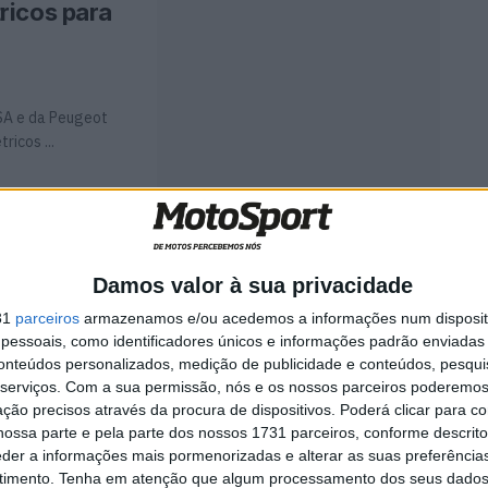
ricos para
SA e da Peugeot
ricos ...
 Bob
uper
Damos valor à sua privacidade
31
parceiros
armazenamos e/ou acedemos a informações num dispositi
essoais, como identificadores únicos e informações padrão enviadas 
conteúdos personalizados, medição de publicidade e conteúdos, pesqui
tes se deveram a
serviços.
Com a sua permissão, nós e os nossos parceiros poderemos 
..
ção precisos através da procura de dispositivos. Poderá clicar para co
ossa parte e pela parte dos nossos 1731 parceiros, conforme descrit
eder a informações mais pormenorizadas e alterar as suas preferência
a BSA em
timento.
Tenha em atenção que algum processamento dos seus dados