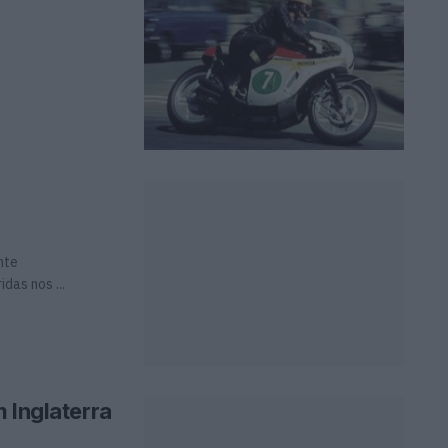
nte
das nos ...
 Inglaterra