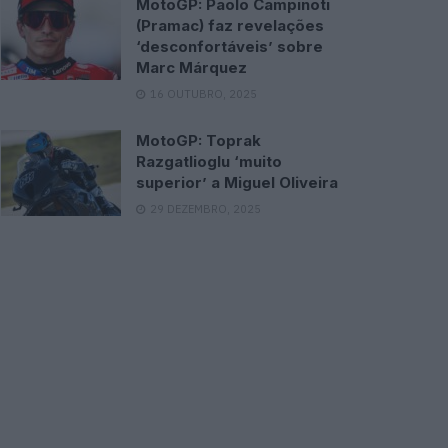
MotoGP: Paolo Campinoti
(Pramac) faz revelações
‘desconfortáveis’ sobre
Marc Márquez
16 OUTUBRO, 2025
MotoGP: Toprak
Razgatlioglu ‘muito
superior’ a Miguel Oliveira
29 DEZEMBRO, 2025