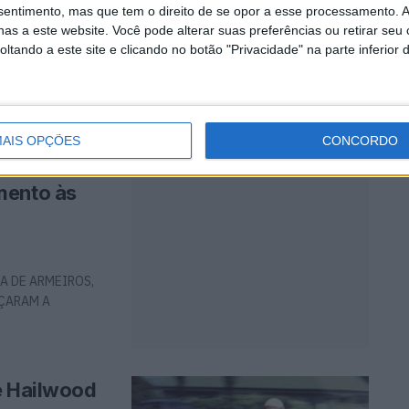
nsentimento, mas que tem o direito de se opor a esse processamento. A
as a este website. Você pode alterar suas preferências ou retirar seu
tando a este site e clicando no botão "Privacidade" na parte inferior 
a internacional da
AIS OPÇÕES
CONCORDO
mento às
A DE ARMEIROS,
NÇARAM A
e Hailwood