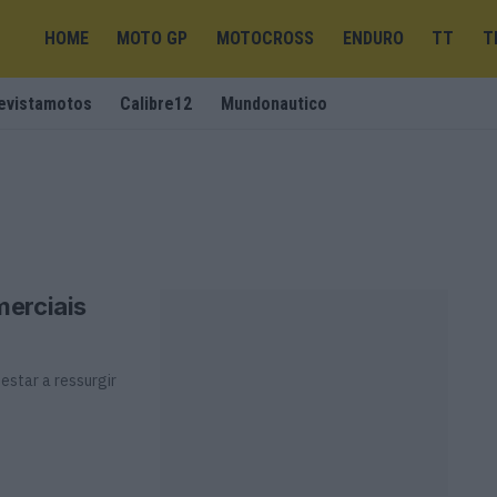
HOME
MOTO GP
MOTOCROSS
ENDURO
TT
T
evistamotos
Calibre12
Mundonautico
merciais
estar a ressurgir