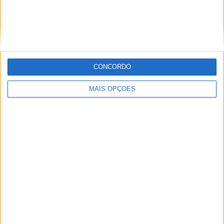
superior’ a Miguel Oliveira
29 DEZEMBRO, 2025
CONCORDO
Sobre
MAIS OPÇÕES
Especialistas em Motos, MotoGP, MXGP, Enduro, SuperBikes,
Motocross, Trial
Informação importante
Ficha técnica
Estatuto editorial