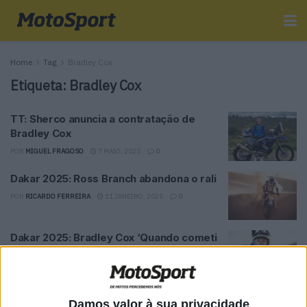
Home
Tag
Bradley Cox
Etiqueta:
Bradley Cox
TT: Sherco anuncia a contratação de
Bradley Cox
POR
MIGUEL FRAGOSO
7 MAIO, 2025
0
Dakar 2025: Ross Branch abandona o rali
POR
RICARDO FERREIRA
11 JANEIRO, 2025
0
Dakar 2025: Bradley Cox ‘Quando cometi
o erro;sabia que tinha deitado a etapa a
perder’
POR
MIGUEL FRAGOSO
7 JANEIRO, 2025
0
Damos valor à sua privacidade