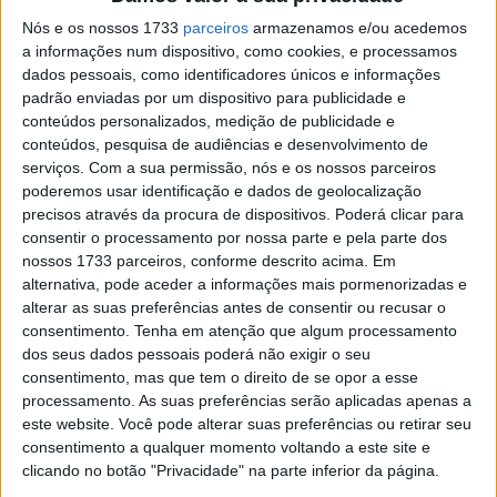
W2RC ’24, Análise: Dois pilotos africanos
coroados nas motos
Nós e os nossos 1733
parceiros
armazenamos e/ou acedemos
a informações num dispositivo, como cookies, e processamos
POR
RICARDO FERREIRA
12 OUTUBRO, 2024
0
dados pessoais, como identificadores únicos e informações
padrão enviadas por um dispositivo para publicidade e
Rally Raid Portugal, Rally 2 – Final: Domínio
conteúdos personalizados, medição de publicidade e
absoluto de Bruno Santos
conteúdos, pesquisa de audiências e desenvolvimento de
POR
RICARDO FERREIRA
7 ABRIL, 2024
0
serviços.
Com a sua permissão, nós e os nossos parceiros
poderemos usar identificação e dados de geolocalização
Rally Raid Portugal, Etapa 1, Atualização:
precisos através da procura de dispositivos. Poderá clicar para
Triunfo de Schareina, Cox e Van Beveren
consentir o processamento por nossa parte e pela parte dos
penalizados
nossos 1733 parceiros, conforme descrito acima. Em
POR
REDAÇÃO
3 ABRIL, 2024
0
alternativa, pode aceder a informações mais pormenorizadas e
alterar as suas preferências antes de consentir ou recusar o
Rally Raid Portugal, Etapa 1: Bradley Cox
consentimento.
Tenha em atenção que algum processamento
bate Van Beveren por 16 segundos!
dos seus dados pessoais poderá não exigir o seu
POR
RICARDO FERREIRA
3 ABRIL, 2024
0
consentimento, mas que tem o direito de se opor a esse
processamento. As suas preferências serão aplicadas apenas a
Rally Raid Portugal, Etapa 1: Definida a
este website. Você pode alterar suas preferências ou retirar seu
ordem de partida para as motos
consentimento a qualquer momento voltando a este site e
POR
RICARDO FERREIRA
3 ABRIL, 2024
0
clicando no botão "Privacidade" na parte inferior da página.