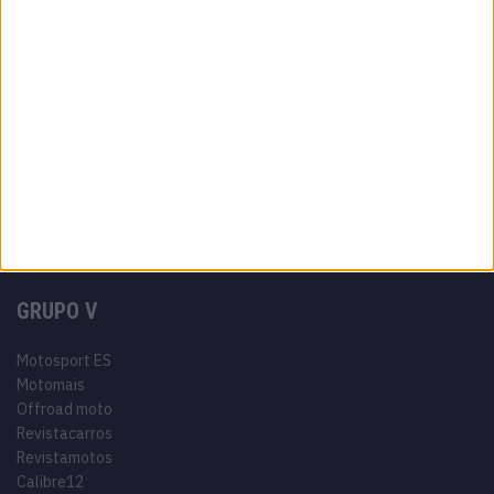
Política de privacidade
Termos e condições
Informação Legal
Como anunciar
Tags
Miguel Oliveira
Motas
Moto2
Moto3
MotoGP
Motos
Mundial de Superbikes
MX2
MXGP
Off Road
Rally Dakar
GRUPO V
Motosport ES
Motomais
Offroad moto
Revistacarros
Revistamotos
Calibre12