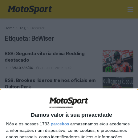
Home
Tag
BeWiser
Etiqueta:
BeWiser
BSB: Segunda vitória deixa Redding
destacado
POR
PAULO ARAÚJO
21 JULHO, 2019
0
BSB: Brookes liderou treinos oficiais em
Oulton Park
POR
PAULO ARAÚJO
27 ABRIL, 2019
0
BSB – Treinos em Portimão com Yamaha
à frente
Damos valor à sua privacidade
POR
PAULO ARAÚJO
24 MARÇO, 2019
0
Nós e os nossos 1733
parceiros
armazenamos e/ou acedemos
a informações num dispositivo, como cookies, e processamos
Josh Brookes junta-se à Ducati BeWiser
dados pessoais, como identificadores únicos e informações