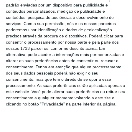
no Britânico de Superbike
padrão enviadas por um dispositivo para publicidade e
POR
PAULO ARAÚJO
5 DEZEMBRO, 2018
0
conteúdos personalizados, medição de publicidade e
conteúdos, pesquisa de audiências e desenvolvimento de
serviços.
Com a sua permissão, nós e os nossos parceiros
Tendências
Comentários
Novidades
poderemos usar identificação e dados de geolocalização
precisos através da procura de dispositivos. Poderá clicar para
consentir o processamento por nossa parte e pela parte dos
MotoGP- Reviravolta com Oliveira na Honda
nossos 1733 parceiros, conforme descrito acima. Em
8 SETEMBRO, 2025
alternativa, pode aceder a informações mais pormenorizadas e
alterar as suas preferências antes de consentir ou recusar o
MotoGP: Reviravolta? Miguel Oliveira pode
consentimento.
Tenha em atenção que algum processamento
ter vaga em 2026
dos seus dados pessoais poderá não exigir o seu
consentimento, mas que tem o direito de se opor a esse
28 AGOSTO, 2025
processamento. As suas preferências serão aplicadas apenas a
este website. Você pode alterar suas preferências ou retirar seu
MotoGP: Paolo Campinoti (Pramac) faz
revelações ‘desconfortáveis’ sobre Marc
consentimento a qualquer momento voltando a este site e
Márquez
clicando no botão "Privacidade" na parte inferior da página.
16 OUTUBRO, 2025
MotoGP: Toprak Razgatlioglu ‘muito
superior’ a Miguel Oliveira