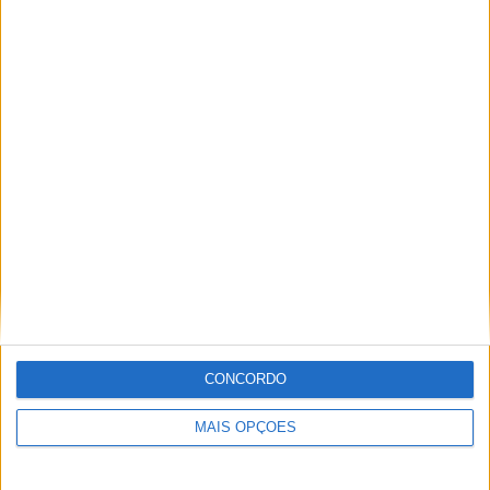
29 DEZEMBRO, 2025
Sobre
Especialistas em Motos, MotoGP, MXGP, Enduro, SuperBikes,
Motocross, Trial
Informação importante
CONCORDO
Ficha técnica
MAIS OPÇÕES
Estatuto editorial
Política de privacidade