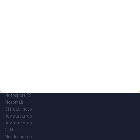
Termos e condições
Informação Legal
Como anunciar
Tags
Miguel Oliveira
Motas
Moto2
Moto3
MotoGP
Motos
Mundial de Superbikes
MX2
MXGP
Off Road
Rally Dakar
GRUPO V
Motosport ES
Motomais
Offroad moto
Revistacarros
Revistamotos
Calibre12
Mundonautico