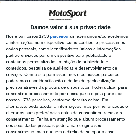
WSBK: Petrucci e Lecuona declarados
aptos para Misano
POR
RICARDO FERREIRA
13 JUNHO, 2024
0
Damos valor à sua privacidade
WSBK, Assen, Corrida 1: Estreante
Spinelli vence corrida com bandeira
Nós e os nossos 1733
parceiros
armazenamos e/ou acedemos
vermelha
a informações num dispositivo, como cookies, e processamos
POR
RICARDO FERREIRA
20 ABRIL, 2024
0
dados pessoais, como identificadores únicos e informações
padrão enviadas por um dispositivo para publicidade e
WSSP, Yari Montella (1º): “Nunca esperei
conteúdos personalizados, medição de publicidade e
este resultado”
conteúdos, pesquisa de audiências e desenvolvimento de
POR
RICARDO FERREIRA
27 FEVEREIRO, 2024
0
serviços.
Com a sua permissão, nós e os nossos parceiros
poderemos usar identificação e dados de geolocalização
WSSP, Yari Montella (1º.): “Fui 2 segundos
precisos através da procura de dispositivos. Poderá clicar para
mais rápido que no ano passado”
consentir o processamento por nossa parte e pela parte dos
nossos 1733 parceiros, conforme descrito acima. Em
POR
RICARDO FERREIRA
19 FEVEREIRO, 2024
0
alternativa, pode aceder a informações mais pormenorizadas e
WSBK: Barni Spark Racing quer levar
alterar as suas preferências antes de consentir ou recusar o
Petrucci à vitória
consentimento.
Tenha em atenção que algum processamento
dos seus dados pessoais poderá não exigir o seu
POR
RICARDO FERREIRA
12 FEVEREIRO, 2024
0
consentimento, mas que tem o direito de se opor a esse