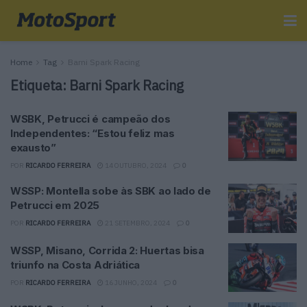
Home
Tag
Barni Spark Racing
Etiqueta:
Barni Spark Racing
WSBK, Petrucci é campeão dos
Independentes: “Estou feliz mas
exausto”
POR
RICARDO FERREIRA
14 OUTUBRO, 2024
0
WSSP: Montella sobe às SBK ao lado de
Petrucci em 2025
POR
RICARDO FERREIRA
21 SETEMBRO, 2024
0
WSSP, Misano, Corrida 2: Huertas bisa
triunfo na Costa Adriática
POR
RICARDO FERREIRA
16 JUNHO, 2024
0