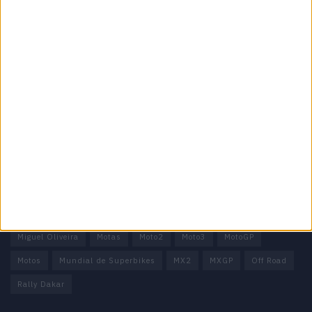
Informação importante
Ficha técnica
Estatuto editorial
Política de privacidade
Termos e condições
Informação Legal
Como anunciar
Tags
Miguel Oliveira
Motas
Moto2
Moto3
MotoGP
Motos
Mundial de Superbikes
MX2
MXGP
Off Road
Rally Dakar