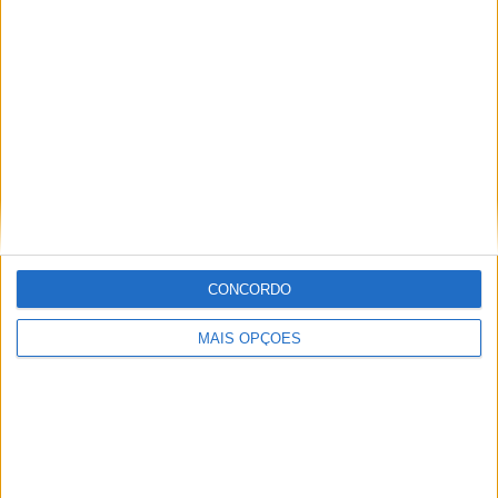
Especialistas em Motos, MotoGP, MXGP, Enduro, SuperBikes,
Motocross, Trial
Informação importante
Ficha técnica
Estatuto editorial
Política de privacidade
CONCORDO
Termos e condições
Informação Legal
MAIS OPÇÕES
Como anunciar
Tags
Miguel Oliveira
Motas
Moto2
Moto3
MotoGP
Motos
Mundial de Superbikes
MX2
MXGP
Off Road