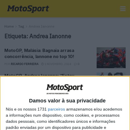
Home
Tag
Andrea Ianonne
Etiqueta:
Andrea Ianonne
MotoGP, Malásia: Bagnaia arrasa
concorrência, Iannone no top 10!
POR
RICARDO FERREIRA
1 NOVEMBRO, 2024
0
MotoGP, Andrea Ianonne: “Estou
agradecido a Valentino Rossi e à Ducati”
POR
RICARDO FERREIRA
30 OUTUBRO, 2024
0
Damos valor à sua privacidade
Tendências
Comentários
Novidades
Nós e os nossos 1731
parceiros
armazenamos e/ou acedemos
a informações num dispositivo, como cookies, e processamos
dados pessoais, como identificadores únicos e informações
MotoGP- Reviravolta com Oliveira na Honda
padrão enviadas por um dispositivo para publicidade e