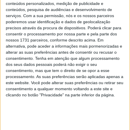
8 SETEMBRO, 2025
conteúdos personalizados, medição de publicidade e
conteúdos, pesquisa de audiências e desenvolvimento de
MotoGP: Reviravolta? Miguel Oliveira pode
serviços.
Com a sua permissão, nós e os nossos parceiros
ter vaga em 2026
poderemos usar identificação e dados de geolocalização
precisos através da procura de dispositivos. Poderá clicar para
28 AGOSTO, 2025
consentir o processamento por nossa parte e pela parte dos
nossos 1731 parceiros, conforme descrito acima. Em
MotoGP: Paolo Campinoti (Pramac) faz
revelações ‘desconfortáveis’ sobre Marc
alternativa, pode aceder a informações mais pormenorizadas e
Márquez
alterar as suas preferências antes de consentir ou recusar o
consentimento.
Tenha em atenção que algum processamento
16 OUTUBRO, 2025
dos seus dados pessoais poderá não exigir o seu
MotoGP: Toprak Razgatlioglu ‘muito
consentimento, mas que tem o direito de se opor a esse
superior’ a Miguel Oliveira
processamento. As suas preferências serão aplicadas apenas a
este website. Você pode alterar suas preferências ou retirar seu
29 DEZEMBRO, 2025
consentimento a qualquer momento voltando a este site e
clicando no botão "Privacidade" na parte inferior da página.
Sobre