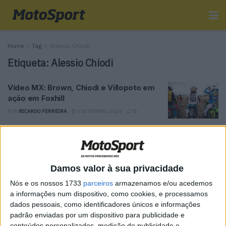
Home
Tag
Alessio Chiodi
Etiqueta:
Alessio Chiodi
Vídeo MX: Brown, Chiodi e Villopoto em
ação em Foxhill
POR
RICARDO FERREIRA
6 SETEMBRO, 2024
0
Tendências
Comentários
Novidades
Damos valor à sua privacidade
MotoGP- Reviravolta com Oliveira na Honda
Nós e os nossos 1733
parceiros
armazenamos e/ou acedemos
8 SETEMBRO, 2025
a informações num dispositivo, como cookies, e processamos
dados pessoais, como identificadores únicos e informações
MotoGP: Reviravolta? Miguel Oliveira pode
padrão enviadas por um dispositivo para publicidade e
ter vaga em 2026
conteúdos personalizados, medição de publicidade e