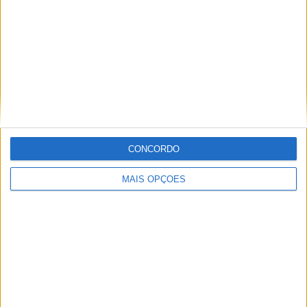
Informação importante
Ficha técnica
Estatuto editorial
Política de privacidade
Termos e condições
Informação Legal
CONCORDO
Como anunciar
MAIS OPÇÕES
Tags
Miguel Oliveira
Motas
Moto2
Moto3
MotoGP
Motos
Mundial de Superbikes
MX2
MXGP
Off Road
Rally Dakar