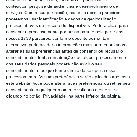
28 AGOSTO, 2025
conteúdos, pesquisa de audiências e desenvolvimento de
serviços.
Com a sua permissão, nós e os nossos parceiros
MotoGP: Paolo Campinoti (Pramac) faz
poderemos usar identificação e dados de geolocalização
revelações ‘desconfortáveis’ sobre Marc
precisos através da procura de dispositivos. Poderá clicar para
Márquez
consentir o processamento por nossa parte e pela parte dos
16 OUTUBRO, 2025
nossos 1733 parceiros, conforme descrito acima. Em
alternativa, pode aceder a informações mais pormenorizadas e
MotoGP: Toprak Razgatlioglu ‘muito
alterar as suas preferências antes de consentir ou recusar o
superior’ a Miguel Oliveira
consentimento.
Tenha em atenção que algum processamento
29 DEZEMBRO, 2025
dos seus dados pessoais poderá não exigir o seu
consentimento, mas que tem o direito de se opor a esse
processamento. As suas preferências serão aplicadas apenas a
este website. Você pode alterar suas preferências ou retirar seu
consentimento a qualquer momento voltando a este site e
clicando no botão "Privacidade" na parte inferior da página.
Sobre
Especialistas em Motos, MotoGP, MXGP, Enduro, SuperBikes,
Motocross, Trial