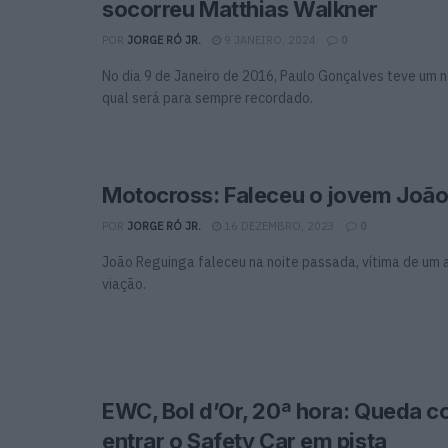
socorreu Matthias Walkner
POR
JORGE RÓ JR.
9 JANEIRO, 2024
0
No dia 9 de Janeiro de 2016, Paulo Gonçalves teve um 
qual será para sempre recordado.
Motocross: Faleceu o jovem Joã
POR
JORGE RÓ JR.
16 DEZEMBRO, 2023
0
João Reguinga faleceu na noite passada, vítima de um 
viação.
EWC, Bol d’Or, 20ª hora: Queda co
entrar o Safety Car em pista