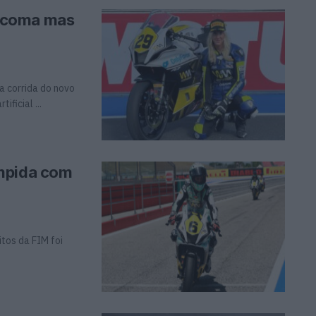
 coma mas
a corrida do novo
ficial ...
ompida com
tos da FIM foi