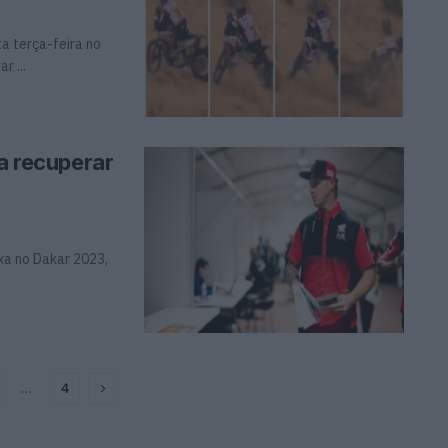
a terça-feira no
r ...
 a recuperar
xa no Dakar 2023,
…
4