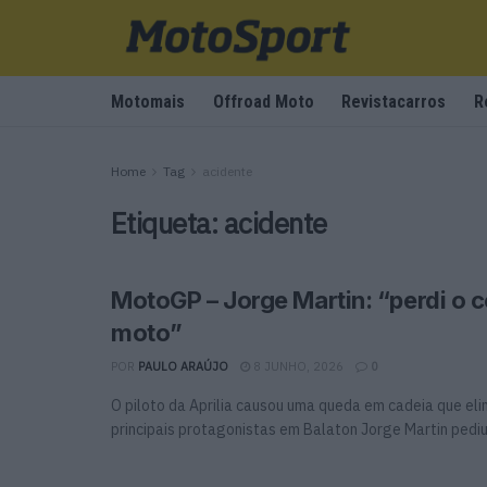
Motomais
Offroad Moto
Revistacarros
R
Home
Tag
acidente
Etiqueta:
acidente
MotoGP – Jorge Martin: “perdi o c
moto”
POR
PAULO ARAÚJO
8 JUNHO, 2026
0
O piloto da Aprilia causou uma queda em cadeia que eli
principais protagonistas em Balaton Jorge Martin pediu 