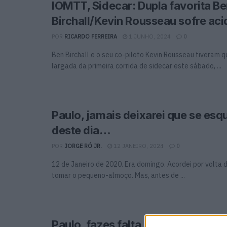
IOMTT, Sidecar: Dupla favorita B
Birchall/Kevin Rousseau sofre aci
POR
RICARDO FERREIRA
1 JUNHO, 2024
0
Ben Birchall e o seu co-piloto Kevin Rousseau tiveram q
largada da primeira corrida de sidecar este sábado, ...
Paulo, jamais deixarei que se es
deste dia…
POR
JORGE RÓ JR.
12 JANEIRO, 2024
0
12 de Janeiro de 2020. Era domingo. Acordei por volta d
tomar o pequeno-almoço. Mas, antes de ...
Paulo, fazes falta a toda uma ger