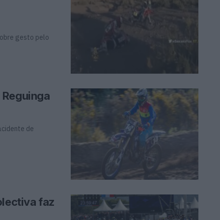
nobre gesto pelo
o Reguinga
acidente de
lectiva faz