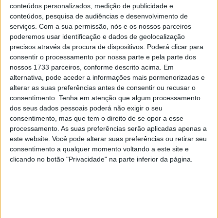
8 SETEMBRO, 2025
conteúdos personalizados, medição de publicidade e
conteúdos, pesquisa de audiências e desenvolvimento de
MotoGP: Reviravolta? Miguel Oliveira pode
serviços.
Com a sua permissão, nós e os nossos parceiros
ter vaga em 2026
poderemos usar identificação e dados de geolocalização
precisos através da procura de dispositivos. Poderá clicar para
28 AGOSTO, 2025
consentir o processamento por nossa parte e pela parte dos
nossos 1733 parceiros, conforme descrito acima. Em
MotoGP: Paolo Campinoti (Pramac) faz
revelações ‘desconfortáveis’ sobre Marc
alternativa, pode aceder a informações mais pormenorizadas e
Márquez
alterar as suas preferências antes de consentir ou recusar o
consentimento.
Tenha em atenção que algum processamento
16 OUTUBRO, 2025
dos seus dados pessoais poderá não exigir o seu
MotoGP: Toprak Razgatlioglu ‘muito
consentimento, mas que tem o direito de se opor a esse
superior’ a Miguel Oliveira
processamento. As suas preferências serão aplicadas apenas a
este website. Você pode alterar suas preferências ou retirar seu
29 DEZEMBRO, 2025
consentimento a qualquer momento voltando a este site e
clicando no botão "Privacidade" na parte inferior da página.
Sobre