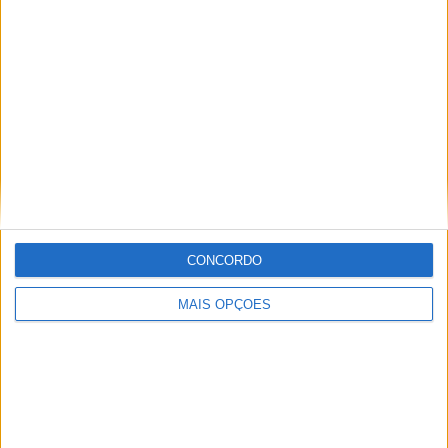
Especialistas em Motos, MotoGP, MXGP, Enduro, SuperBikes,
Motocross, Trial
Informação importante
Ficha técnica
Estatuto editorial
Política de privacidade
CONCORDO
Termos e condições
Informação Legal
MAIS OPÇÕES
Como anunciar
Tags
Miguel Oliveira
Motas
Moto2
Moto3
MotoGP
Motos
Mundial de Superbikes
MX2
MXGP
Off Road