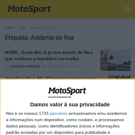
Home
Tag
Acidente de Rea
Etiqueta:
Acidente de Rea
WSBK, Austrália: A grave queda de Rea
que motivou a bandeira vermelha
POR
RICARDO FERREIRA
25 FEVEREIRO, 2024
0
Jonathan Rea, 5º: “Cheguei a pensar que
podia alcançar o Toprak”
POR
RICARDO FERREIRA
7 MAIO, 2023
0
Damos valor à sua privacidade
Tendências
Comentários
Novidades
Nós e os nossos 1733
parceiros
armazenamos e/ou acedemos
a informações num dispositivo, como cookies, e processamos
dados pessoais, como identificadores únicos e informações
MotoGP- Reviravolta com Oliveira na Honda
padrão enviadas por um dispositivo para publicidade e