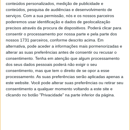
8 SETEMBRO, 2025
conteúdos personalizados, medição de publicidade e
conteúdos, pesquisa de audiências e desenvolvimento de
MotoGP: Reviravolta? Miguel Oliveira pode
serviços.
Com a sua permissão, nós e os nossos parceiros
ter vaga em 2026
poderemos usar identificação e dados de geolocalização
precisos através da procura de dispositivos. Poderá clicar para
28 AGOSTO, 2025
consentir o processamento por nossa parte e pela parte dos
nossos 1731 parceiros, conforme descrito acima. Em
MotoGP: Paolo Campinoti (Pramac) faz
revelações ‘desconfortáveis’ sobre Marc
alternativa, pode aceder a informações mais pormenorizadas e
Márquez
alterar as suas preferências antes de consentir ou recusar o
consentimento.
Tenha em atenção que algum processamento
16 OUTUBRO, 2025
dos seus dados pessoais poderá não exigir o seu
MotoGP: Toprak Razgatlioglu ‘muito
consentimento, mas que tem o direito de se opor a esse
superior’ a Miguel Oliveira
processamento. As suas preferências serão aplicadas apenas a
este website. Você pode alterar suas preferências ou retirar seu
29 DEZEMBRO, 2025
consentimento a qualquer momento voltando a este site e
clicando no botão "Privacidade" na parte inferior da página.
Sobre