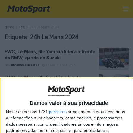
Home
Tag
24h Le Mans 2024
Etiqueta:
24h Le Mans 2024
EWC, Le Mans, 6h: Yamaha lidera à frente
da BMW, queda da Suzuki
POR
RICARDO FERREIRA
20 ABRIL, 2024
0
EWC, Le Mans, 2h: Suzuki na frente,
revés para a Honda
POR
RICARDO FERREIRA
20 ABRIL, 2024
0
Damos valor à sua privacidade
Tendências
Comentários
Novidades
Nós e os nossos 1731
parceiros
armazenamos e/ou acedemos
a informações num dispositivo, como cookies, e processamos
dados pessoais, como identificadores únicos e informações
MotoGP- Reviravolta com Oliveira na Honda
padrão enviadas por um dispositivo para publicidade e