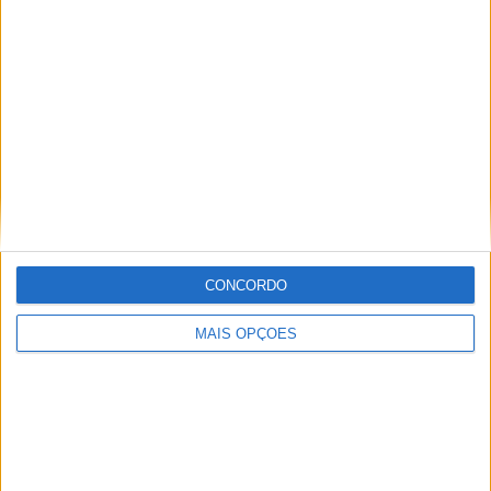
Especialistas em Motos, MotoGP, MXGP, Enduro, SuperBikes,
Motocross, Trial
Informação importante
Ficha técnica
Estatuto editorial
Política de privacidade
CONCORDO
Termos e condições
Informação Legal
MAIS OPÇÕES
Como anunciar
Tags
Miguel Oliveira
Motas
Moto2
Moto3
MotoGP
Motos
Mundial de Superbikes
MX2
MXGP
Off Road