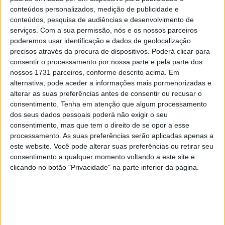
MotoGP- Reviravolta com Oliveira na Honda
conteúdos personalizados, medição de publicidade e
conteúdos, pesquisa de audiências e desenvolvimento de
8 SETEMBRO, 2025
serviços.
Com a sua permissão, nós e os nossos parceiros
poderemos usar identificação e dados de geolocalização
MotoGP: Reviravolta? Miguel Oliveira pode
precisos através da procura de dispositivos. Poderá clicar para
ter vaga em 2026
consentir o processamento por nossa parte e pela parte dos
28 AGOSTO, 2025
nossos 1731 parceiros, conforme descrito acima. Em
alternativa, pode aceder a informações mais pormenorizadas e
MotoGP: Paolo Campinoti (Pramac) faz
alterar as suas preferências antes de consentir ou recusar o
revelações ‘desconfortáveis’ sobre Marc
consentimento.
Tenha em atenção que algum processamento
Márquez
dos seus dados pessoais poderá não exigir o seu
16 OUTUBRO, 2025
consentimento, mas que tem o direito de se opor a esse
processamento. As suas preferências serão aplicadas apenas a
MotoGP: Toprak Razgatlioglu ‘muito
este website. Você pode alterar suas preferências ou retirar seu
superior’ a Miguel Oliveira
consentimento a qualquer momento voltando a este site e
29 DEZEMBRO, 2025
clicando no botão "Privacidade" na parte inferior da página.