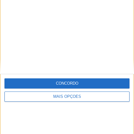
Sobre
Especialistas em Motos, MotoGP, MXGP, Enduro, SuperBikes,
Motocross, Trial
Informação importante
Ficha técnica
Estatuto editorial
CONCORDO
Política de privacidade
Termos e condições
MAIS OPÇÕES
Informação Legal
Como anunciar
Tags