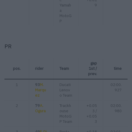
Yamah
9
a
MotoG
P
PR
gap
pos.
rider
Team
1st /
time
prev.
1
93
M.
Ducati
02:00.
Marqu
Lenov
927
ez
o Team
2
79
A.
Trackh
+0.05
02:00.
Ogura
ouse
3 /
980
MotoG
+0.05
P Team
3
3
49
F. Di
Perta
+0.18
02:01.