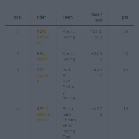
time /
pos.
rider
Team
pts
gap
1
72
M.
Aprilia
40:50.
25
Bezze
Racing
653
cchi
2
89
J.
Aprilia
+2.03
20
Martin
Racing
6
3
37
P.
Red
+4.49
16
Acost
Bull
7
a
KTM
Factor
y
Racing
4
49
F. Di
Perta
+6.97
13
Gianna
mina
2
ntonio
Enduro
VR46
Racing
Team