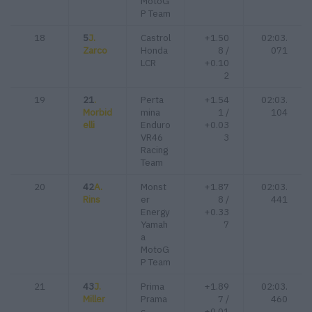
MotoG
P Team
18
5
J.
Castrol
+1.50
02:03.
Zarco
Honda
8 /
071
LCR
+0.10
2
19
21
.
Perta
+1.54
02:03.
Morbid
mina
1 /
104
elli
Enduro
+0.03
VR46
3
Racing
Team
20
42
A.
Monst
+1.87
02:03.
Rins
er
8 /
441
Energy
+0.33
Yamah
7
a
MotoG
P Team
21
43
J.
Prima
+1.89
02:03.
Miller
Prama
7 /
460
c
+0.01