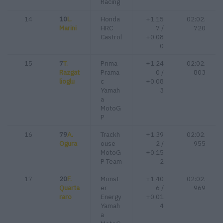
Racing
14
10
L.
Honda
+1.15
02:02.
Marini
HRC
7 /
720
Castrol
+0.08
0
15
7
T.
Prima
+1.24
02:02.
Razgat
Prama
0 /
803
lioglu
c
+0.08
Yamah
3
a
MotoG
P
16
79
A.
Trackh
+1.39
02:02.
Ogura
ouse
2 /
955
MotoG
+0.15
P Team
2
17
20
F.
Monst
+1.40
02:02.
Quarta
er
6 /
969
raro
Energy
+0.01
Yamah
4
a