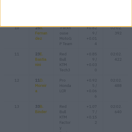
Marqu
Gresini
5 /
378
ez
Racing
+0.03
MotoG
4
P
10
25
R.
Trackh
+0.82
02:02.
Fernan
ouse
9 /
392
dez
MotoG
+0.01
P Team
4
11
23
E.
Red
+0.85
02:02.
Bastia
Bull
9 /
422
nini
KTM
+0.03
Tech3
0
12
11
D.
Pro
+0.92
02:02.
Moreir
Honda
5 /
488
a
LCR
+0.06
6
13
33
B.
Red
+1.07
02:02.
Binder
Bull
7 /
640
KTM
+0.15
Factor
2
y