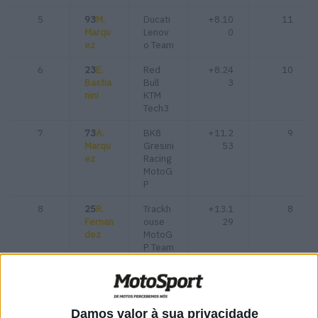
5
93
M.
Ducati
+8.10
11
Marqu
Lenov
0
ez
o Team
6
23
E.
Red
+8.24
10
Bastia
Bull
3
nini
KTM
Tech3
7
73
A.
BK8
+11.2
9
Marqu
Gresini
53
ez
Racing
MotoG
P
8
25
R.
Trackh
+13.1
8
Fernan
ouse
29
dez
MotoG
P Team
9
10
L.
Honda
+14.4
7
Marini
HRC
71
Castrol
Damos valor à sua privacidade