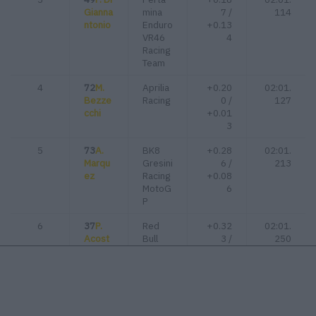
Gianna
mina
7 /
114
ntonio
Enduro
+0.13
VR46
4
Racing
Team
4
72
M.
Aprilia
+0.20
02:01.
Bezze
Racing
0 /
127
cchi
+0.01
3
5
73
A.
BK8
+0.28
02:01.
Marqu
Gresini
6 /
213
ez
Racing
+0.08
MotoG
6
P
6
37
P.
Red
+0.32
02:01.
Acost
Bull
3 /
250
a
KTM
+0.03
Factor
7
y
Racing
7
89
J.
Aprilia
+0.33
02:01.