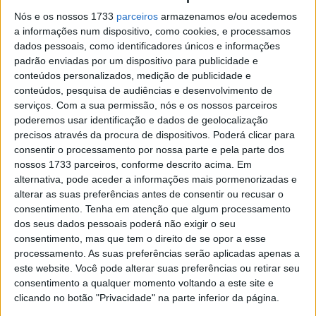
10
63
F.
Ducati
+14.5
6
Bagnai
Lenov
44
Nós e os nossos 1733
parceiros
armazenamos e/ou acedemos
a
o Team
a informações num dispositivo, como cookies, e processamos
dados pessoais, como identificadores únicos e informações
11
54
F.
BK8
+21.0
5
padrão enviadas por um dispositivo para publicidade e
Aldegu
Gresini
63
conteúdos personalizados, medição de publicidade e
er
Racing
conteúdos, pesquisa de audiências e desenvolvimento de
MotoG
P
serviços.
Com a sua permissão, nós e os nossos parceiros
poderemos usar identificação e dados de geolocalização
12
33
B.
Red
+22.0
4
precisos através da procura de dispositivos. Poderá clicar para
Binder
Bull
62
consentir o processamento por nossa parte e pela parte dos
KTM
nossos 1733 parceiros, conforme descrito acima. Em
Factor
alternativa, pode aceder a informações mais pormenorizadas e
y
Racing
alterar as suas preferências antes de consentir ou recusar o
consentimento.
Tenha em atenção que algum processamento
13
11
D.
Pro
+22.2
3
dos seus dados pessoais poderá não exigir o seu
Moreir
Honda
01
consentimento, mas que tem o direito de se opor a esse
a
LCR
processamento. As suas preferências serão aplicadas apenas a
14
21
.
Perta
+24.3
2
este website. Você pode alterar suas preferências ou retirar seu
Morbid
mina
71
consentimento a qualquer momento voltando a este site e
elli
Enduro
clicando no botão "Privacidade" na parte inferior da página.
VR46