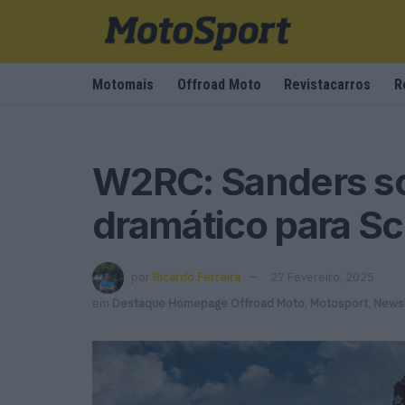
Motomais
Offroad Moto
Revistacarros
R
W2RC: Sanders so
dramático para Sc
por
Ricardo Ferreira
27 Fevereiro, 2025
em
Destaque Homepage Offroad Moto
,
Motosport
,
Newsl