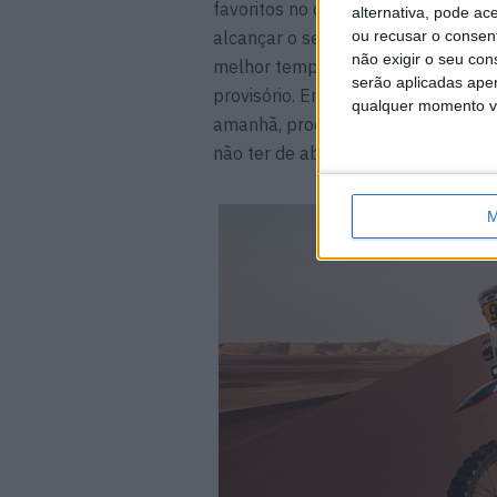
favoritos no deserto da Arábia e ho
alternativa, pode ac
alcançar o seu companheiro de equ
ou recusar o consen
não exigir o seu co
melhor tempo e ultrapassou Lucian
serão aplicadas apen
provisório. Embora esteja a mais d
qualquer momento vol
amanhã, procurando uma vitória dr
não ter de abrir a etapa.
M