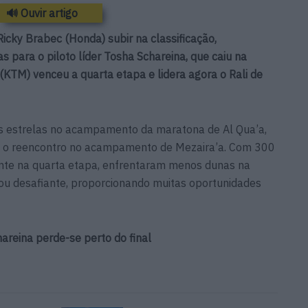
🔊 Ouvir artigo
cky Brabec (Honda) subir na classificação,
as para o piloto líder Tosha Schareina, que caiu na
 (KTM) venceu a quarta etapa e lidera agora o Rali de
s estrelas no acampamento da maratona de Al Qua’a,
 o reencontro no acampamento de Mezaira’a. Com 300
nte na quarta etapa, enfrentaram menos dunas na
uou desafiante, proporcionando muitas oportunidades
areina perde-se perto do final