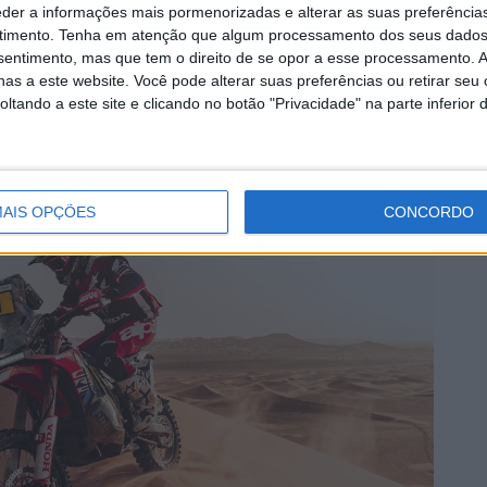
je continuou a diminuir a diferença na geral. Depois de
eder a informações mais pormenorizadas e alterar as suas preferência
ipa Tosha Schareina na etapa, Brabec registou o quarto
timento.
Tenha em atenção que algum processamento dos seus dados
nsentimento, mas que tem o direito de se opor a esse processamento. A
o Benavides para conquistar o segundo lugar
as a este website. Você pode alterar suas preferências ou retirar seu
e sete minutos de Sanders, o norte-americano dará tudo
tando a este site e clicando no botão "Privacidade" na parte inferior 
amática no último minuto, com a vantagem adicional de
AIS OPÇÕES
CONCORDO