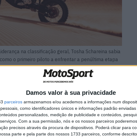
iderança na classificação geral, Tosha Schareina sabia
il como o primeiro piloto a enfrentar a penúltima etapa
e ano. A natureza imprevisível do rali continuou e a
geral sofreu um golpe significativo durante a secção
as 50 quilómetros do final do troço cronometrado,
 seus melhores esforços para recuperar, o contratempo
Damos valor à sua privacidade
 o vencedor da etapa, Daniel Sanders, o que o fez cair
33
parceiros
armazenamos e/ou acedemos a informações num dispositi
lassificação geral. Foi um dia difícil para o espanhol,
essoais, como identificadores únicos e informações padrão enviadas 
etapa final.
conteúdos personalizados, medição de publicidade e conteúdos, pesqui
serviços.
Com a sua permissão, nós e os nossos parceiros poderemos 
ção precisos através da procura de dispositivos. Poderá clicar para co
 forma, tem estado consistentemente entre os
ossa parte e pela parte dos nossos 1733 parceiros, conforme descrit