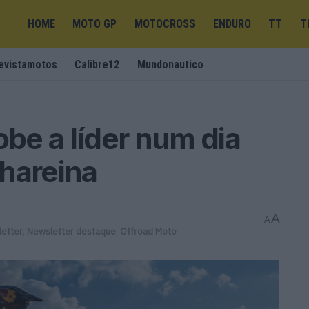
HOME
MOTO GP
MOTOCROSS
ENDURO
TT
T
evistamotos
Calibre12
Mundonautico
be a líder num dia
hareina
A
A
etter
,
Newsletter destaque
,
Offroad Moto