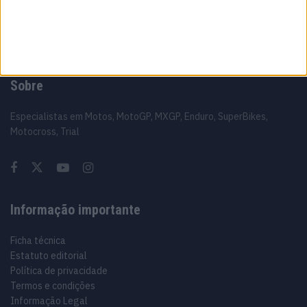
Sobre
Especialistas em Motos, MotoGP, MXGP, Enduro, SuperBikes,
Motocross, Trial
Informação importante
Ficha técnica
Estatuto editorial
Política de privacidade
Termos e condições
Informação Legal