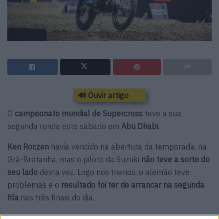
🔊 Ouvir artigo
O
campeonato mundial de Supercross
teve a sua
segunda ronda este sábado em
Abu Dhabi
.
Ken Roczen
havia vencido na abertura da temporada, na
Grã-Bretanha, mas o piloto da Suzuki
não teve a sorte
do
seu lado
desta vez. Logo nos treinos, o alemão teve
problemas e o
resultado foi ter de arrancar na segunda
fila
nas três finais do dia.
Na primeira Final,
Vince Friese
arrancou na frente mas