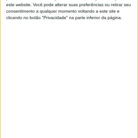
5 AGOSTO, 2026
este website. Você pode alterar suas preferências ou retirar seu
consentimento a qualquer momento voltando a este site e
clicando no botão "Privacidade" na parte inferior da página.
Na segunda Final,
Joey Savatgy
rubricou o “holeshot” na
frente de Vince Friese mas o piloto da Honda não perdeu
tempo e fez um “blockpass” ao n.º 17, assumindo o
comando. Dean Wilson aproveitou para subir ao 2.º posto
e o piloto da Honda
mostrou claramente que tinha
contas a acertar com Friese
. Após várias tentativas,
“Deano”
subiu ao comando da corrida
enquanto que o
n.º
3 conseguiu segurar atrás de si Ken Roczen
– autor de
uma excelente recuperação apesar das fortes dores na
perna – e Savatgy.
Na terceira e última Final,
Vince Friese arrancou na frente
mas Joey Savatgy assumiu a liderança
na segunda curva.