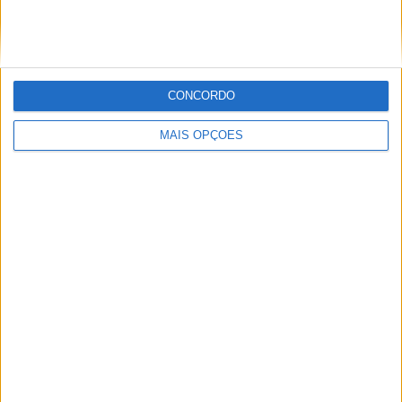
CONCORDO
MAIS OPÇÕES
:.
(Foto: WSXChampionship)
Tags:
Abu Dhabi
Campeonato Mundial Supercross
Dean Wilson
GP Abu Dhabi
Ken Roczen
Max Anstie