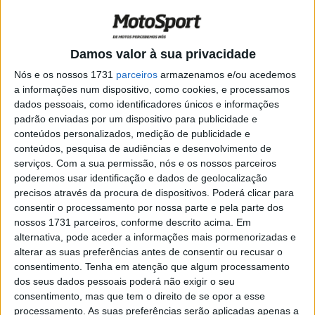
rodou sempre com a
pressão de
Dean Wilson
. Assim que
o escocês conseguiu ultrapassar, o norte-americano
contra-atacou de forma agressiva e o toque entre ambos
Damos valor à sua privacidade
acabaria com Wilson no chão
. Por esta altura já Roczen
Nós e os nossos 1731
parceiros
armazenamos e/ou acedemos
vinha em 3.º mas, à entrada da última volta, o
n.º 1
a informações num dispositivo, como cookies, e processamos
dados pessoais, como identificadores únicos e informações
cometeu um erro e sofreu uma queda
que o deixou
padrão enviadas por um dispositivo para publicidade e
magoado na perna direita. Assim,
Friese levou consigo a
conteúdos personalizados, medição de publicidade e
vitória
.
conteúdos, pesquisa de audiências e desenvolvimento de
serviços.
Com a sua permissão, nós e os nossos parceiros
Artigos relacionados
poderemos usar identificação e dados de geolocalização
precisos através da procura de dispositivos. Poderá clicar para
consentir o processamento por nossa parte e pela parte dos
MotoGP: Bagnaia acredita numa segunda
nossos 1731 parceiros, conforme descrito acima. Em
metade da época mais equilibrada
alternativa, pode aceder a informações mais pormenorizadas e
5 AGOSTO, 2026
alterar as suas preferências antes de consentir ou recusar o
consentimento.
Tenha em atenção que algum processamento
MotoGP: Bulega intensifica
dos seus dados pessoais poderá não exigir o seu
desenvolvimento da Ducati 850 e já soma
consentimento, mas que tem o direito de se opor a esse
dez dias de testes
processamento. As suas preferências serão aplicadas apenas a