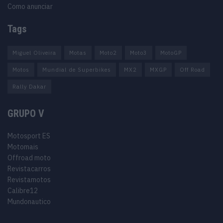
Como anunciar
Tags
Miguel Oliveira
Motas
Moto2
Moto3
MotoGP
Motos
Mundial de Superbikes
MX2
MXGP
Off Road
Rally Dakar
GRUPO V
Motosport ES
Motomais
Offroad moto
Revistacarros
Revistamotos
Calibre12
Mundonautico