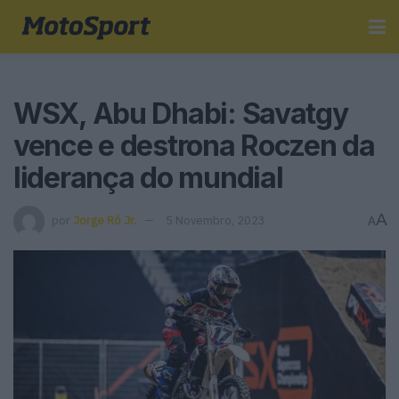
WSX, Abu Dhabi: Savatgy
vence e destrona Roczen da
liderança do mundial
A
por
Jorge Ró Jr.
5 Novembro, 2023
A