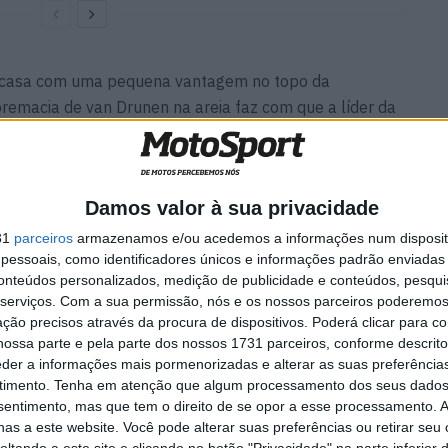
m casa com uma pequena vantagem no topo da
remacia de van Drunen na areia faz com que a líder da
rquia, a 7 e 8 de setembro, com 17 pontos de vantagem.
Damos valor à sua privacidade
31
parceiros
armazenamos e/ou acedemos a informações num dispositi
essoais, como identificadores únicos e informações padrão enviadas 
conteúdos personalizados, medição de publicidade e conteúdos, pesqui
serviços.
Com a sua permissão, nós e os nossos parceiros poderemos 
ção precisos através da procura de dispositivos. Poderá clicar para co
ossa parte e pela parte dos nossos 1731 parceiros, conforme descrit
eder a informações mais pormenorizadas e alterar as suas preferência
timento.
Tenha em atenção que algum processamento dos seus dados
nsentimento, mas que tem o direito de se opor a esse processamento. A
as a este website. Você pode alterar suas preferências ou retirar seu