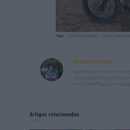
Tags:
GP da Holanda
Lotte Van Dru
Ricardo Ferreira
Apaixonado por motos desde mu
tendo trabalhado em diversos m
revista MotoMagazine e Autosp
Artigos relacionados