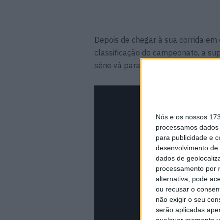
Depois de chegar à sua corrida e
classificação do campeonato, a sup
série vá para a última ronda na Tu
Nós e os nossos 17
processamos dados p
para publicidade e 
desenvolvimento de 
dados de geolocaliza
processamento por n
alternativa, pode ac
ou recusar o consen
não exigir o seu co
serão aplicadas apen