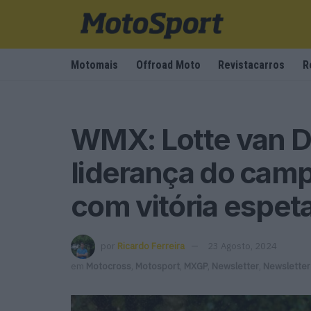
Motomais
Offroad Moto
Revistacarros
R
WMX: Lotte van D
liderança do cam
com vitória espet
por
Ricardo Ferreira
23 Agosto, 2024
em
Motocross
,
Motosport
,
MXGP
,
Newsletter
,
Newsletter