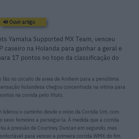
🔊 Ouvir artigo
aets Yamaha Supported MX Team, venceu
P caseiro na Holanda para ganhar a geral e
ra 17 pontos no topo da classificação do
fãs no circuito de areia de Arnhem para a penúltima
nsação holandesa chegou concentrada na vitória para
ntos na corrida pelo título.
liderou o caminho desde o início da Corrida Um, com
o sexo feminino a persegui-la. À medida que a corrida
istiu à pressão de Courtney Duncan em segundo, mas
nfortável para vencer a primeira corrida WMX do fim