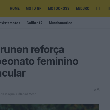
HOME
MOTO GP
MOTOCROSS
ENDURO
TT
T
evistamotos
Calibre12
Mundonautico
runen reforça
peonato feminino
acular
A
A
 destaque
,
Offroad Moto