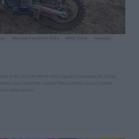
nen
Mundial Feminino 2024
WMX 2024
Yamaha
ito cedo, está desde há muito ligado à Comunicação Social,
eios como AutoHoje, revista Motociclismo, jornal Volante,
ort, entre outros.