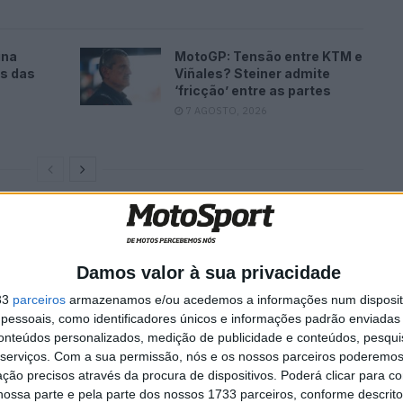
ina
MotoGP: Tensão entre KTM e
es das
Viñales? Steiner admite
‘fricção’ entre as partes
7 AGOSTO, 2026
 sábado para domingo, a segunda manga foi disputada
o momento da largada, van Drunen escorregou no
Damos valor à sua privacidade
imeira curva em último lugar. Durante a corrida, ela
ressar ao segundo lugar sob condições muito adversas.
33
parceiros
armazenamos e/ou acedemos a informações num dispositi
essoais, como identificadores únicos e informações padrão enviadas 
conteúdos personalizados, medição de publicidade e conteúdos, pesqui
serviços.
Com a sua permissão, nós e os nossos parceiros poderemos 
ção precisos através da procura de dispositivos. Poderá clicar para co
ossa parte e pela parte dos nossos 1733 parceiros, conforme descrit