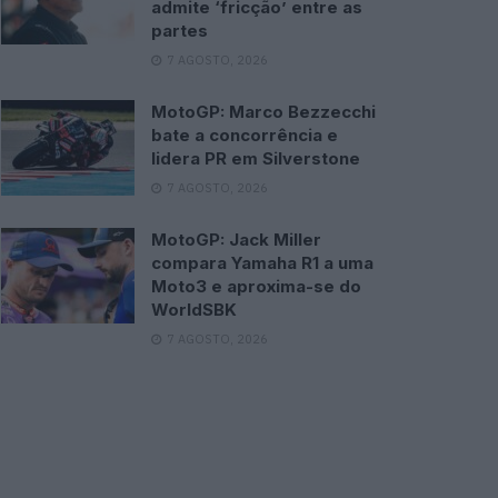
admite ‘fricção’ entre as
partes
7 AGOSTO, 2026
MotoGP: Marco Bezzecchi
bate a concorrência e
lidera PR em Silverstone
7 AGOSTO, 2026
MotoGP: Jack Miller
compara Yamaha R1 a uma
Moto3 e aproxima-se do
WorldSBK
7 AGOSTO, 2026