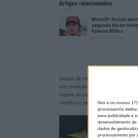
Artigos relacionados
MotoGP: Ducati dom
segundo dia de test
futuras 850cc
7 AGOSTO, 2026
Depois de muita chuva na noite de
em condições muito lamacentas. N
tapete de partida e mergulhou na pr
mostrou o seu talento único ao reg
Nós e os nossos 17
processamos dados p
para publicidade e 
desenvolvimento de 
dados de geolocaliza
processamento por n