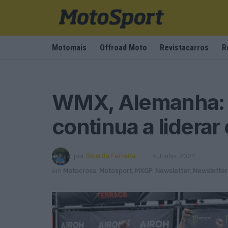
Motomais
Offroad Moto
Revistacarros
R
WMX, Alemanha: 
continua a liderar
por
Ricardo Ferreira
5 Junho, 2024
em
Motocross
,
Motosport
,
MXGP
,
Newsletter
,
Newsletter