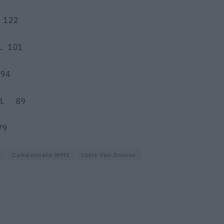
E 122
ZL 101
 94
 HOL 89
79
o
Campeonato WMX
Lotte Van Drunen