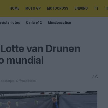
HOME
MOTO GP
MOTOCROSS
ENDURO
TT
T
evistamotos
Calibre12
Mundonautico
Lotte van Drunen
 o mundial
A
A
 destaque
,
Offroad Moto