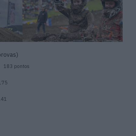
rovas)
L 183 pontos
 175
141