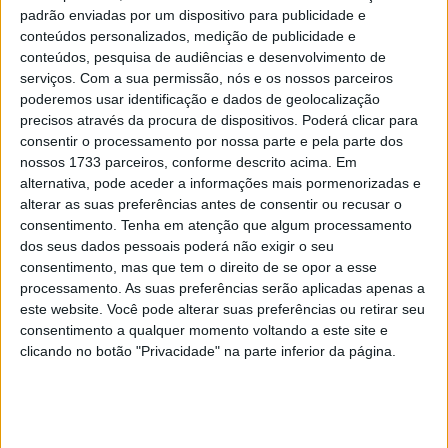
padrão enviadas por um dispositivo para publicidade e
Recentemente, numa entrevista a um jornal belga, o 10
conteúdos personalizados, medição de publicidade e
conteúdos, pesquisa de audiências e desenvolvimento de
vezes campeão do mundo não teve problemas em
serviços.
Com a sua permissão, nós e os nossos parceiros
afirmar que “
na Bélgica há sempre um ‘vizinho’ que
poderemos usar identificação e dados de geolocalização
consegue levar ao encerramento de um circuito
”. Pelo
precisos através da procura de dispositivos. Poderá clicar para
contrário, “
em Portugal ainda há espaço para praticar a
consentir o processamento por nossa parte e pela parte dos
modalidade
”.
nossos 1733 parceiros, conforme descrito acima. Em
alternativa, pode aceder a informações mais pormenorizadas e
alterar as suas preferências antes de consentir ou recusar o
Artigos relacionados
consentimento.
Tenha em atenção que algum processamento
dos seus dados pessoais poderá não exigir o seu
MotoGP: Iker Lecuona ambiciona Top 10 em
consentimento, mas que tem o direito de se opor a esse
Silverstone
processamento. As suas preferências serão aplicadas apenas a
6 AGOSTO, 2026
este website. Você pode alterar suas preferências ou retirar seu
consentimento a qualquer momento voltando a este site e
MotoGP: Marco Bezzecchi recebe luz verde
clicando no botão "Privacidade" na parte inferior da página.
para correr em Silverstone
6 AGOSTO, 2026