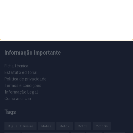
Especialistas em Motos, MotoGP, MXGP, Enduro, SuperBikes,
Motocross, Trial
Informação importante
Ficha técnica
Estatuto editorial
Política de privacidade
Termos e condições
Informação Legal
Como anunciar
Tags
Miguel Oliveira
Motas
Moto2
Moto3
MotoGP