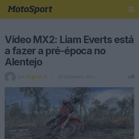
Vídeo MX2: Liam Everts está
a fazer a pré-época no
Alentejo
A
por
Jorge Ró Jr.
18 Dezembro, 2022
A