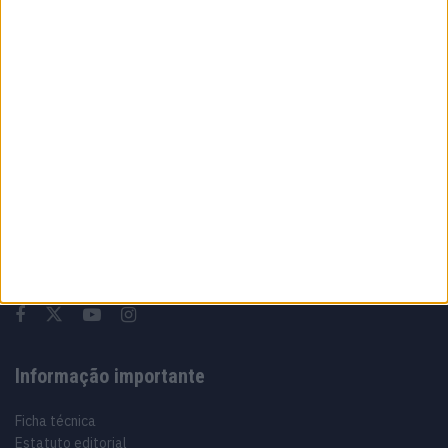
MotoGP: Moto2, ‘Manu’ González confirma
favoritismo e lidera FP1 em Silverstone
7 AGOSTO, 2026
Sobre
Especialistas em Motos, MotoGP, MXGP, Enduro, SuperBikes,
Motocross, Trial
Informação importante
Ficha técnica
Estatuto editorial