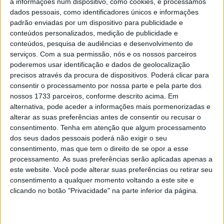
a informações num dispositivo, como cookies, e processamos
corrida de domingo com uma vantagem de 1,4 segundos
dados pessoais, como identificadores únicos e informações
sobre o piloto francês da KTM Tom Vialle e o vencedor
padrão enviadas por um dispositivo para publicidade e
de sábado Anthony Bourdon (Kawasaki).
conteúdos personalizados, medição de publicidade e
conteúdos, pesquisa de audiências e desenvolvimento de
Na segunda corrida, Mathys Boisramé ( Husqvarna ) fez o
serviços.
Com a sua permissão, nós e os nossos parceiros
holeshot, mas Tom Vialle e Jo Shimoda assumiram
poderemos usar identificação e dados de geolocalização
precisos através da procura de dispositivos. Poderá clicar para
novamente a liderança. Shimoda parecia agressivo, mas
consentir o processamento por nossa parte e pela parte dos
de repente diminuiu a velocidade e só conseguiu rolar
nossos 1733 parceiros, conforme descrito acima. Em
lentamente pelo percurso. Os japonês desistiria da
alternativa, pode aceder a informações mais pormenorizadas e
corrida e a causa exata de seu problema na moto não
alterar as suas preferências antes de consentir ou recusar o
consentimento.
Tenha em atenção que algum processamento
era visível de fora.
dos seus dados pessoais poderá não exigir o seu
consentimento, mas que tem o direito de se opor a esse
Artigos relacionados
processamento. As suas preferências serão aplicadas apenas a
este website. Você pode alterar suas preferências ou retirar seu
MotoGP: Moto2, Holgado fecha sexta-feira
consentimento a qualquer momento voltando a este site e
como o mais rápido
clicando no botão "Privacidade" na parte inferior da página.
7 AGOSTO, 2026
MotoGP: Moto3, Valentin Perrone termina