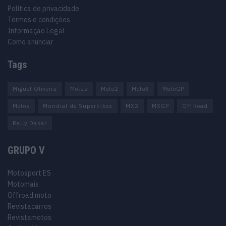
Política de privacidade
Termos e condições
Informação Legal
Como anunciar
Tags
Miguel Oliveira
Motas
Moto2
Moto3
MotoGP
Motos
Mundial de Superbikes
MX2
MXGP
Off Road
Rally Dakar
GRUPO V
Motosport ES
Motomais
Offroad moto
Revistacarros
Revistamotos