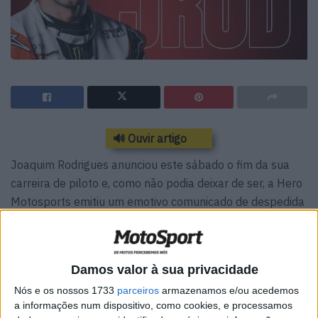
🔊 Ouvir artigo
Joaquim Rodrigues anunciou este sábado o fim da sua
carreira de piloto e, como não podia deixar de ser, a Hero
Motosports emitiu um emotivo comunicado de despedida
do “J-Rod”.
Comunicado da Hero Motosports
Damos valor à sua privacidade
de 23/03/2024
Nós e os nossos 1733
parceiros
armazenamos e/ou acedemos
a informações num dispositivo, como cookies, e processamos
Celebramos uma incrível era que chega agora ao fim. O