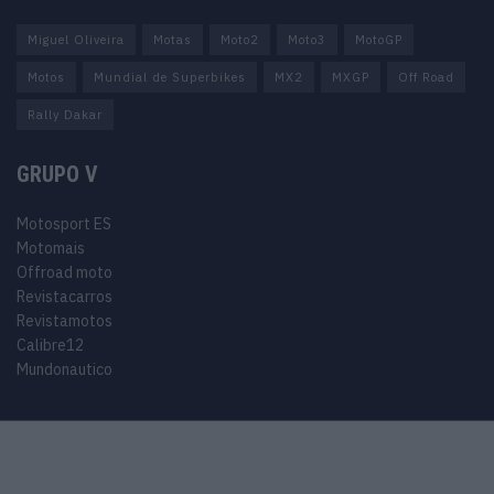
Miguel Oliveira
Motas
Moto2
Moto3
MotoGP
Motos
Mundial de Superbikes
MX2
MXGP
Off Road
Rally Dakar
GRUPO V
Motosport ES
Motomais
Offroad moto
Revistacarros
Revistamotos
Calibre12
Mundonautico
© 2024 Motosport copyright