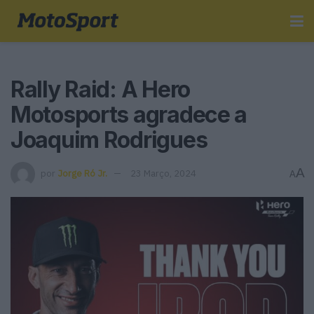
Rally Raid: A Hero
Motosports agradece a
Joaquim Rodrigues
A
por
Jorge Ró Jr.
23 Março, 2024
A