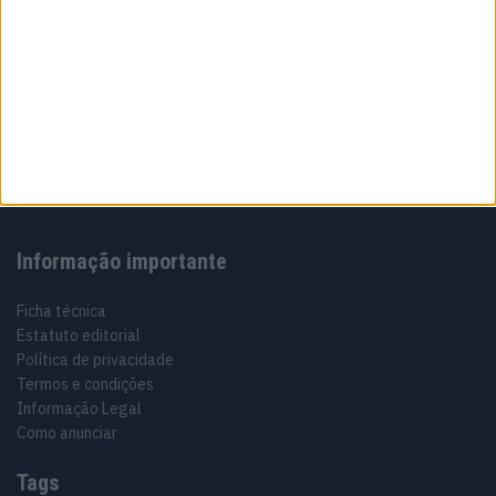
Sobre
Especialistas em Motos, MotoGP, MXGP, Enduro, SuperBikes,
Motocross, Trial
Informação importante
Ficha técnica
Estatuto editorial
Política de privacidade
Termos e condições
Informação Legal
Como anunciar
Tags