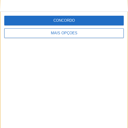
CONCORDO
MAIS OPÇÕES
Jorge Ró Jr.
Artigos relacionados
MotoGP: Iker Lecuona ambiciona Top 10 em
Silverstone