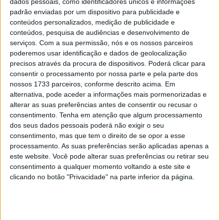
dados pessoais, como identificadores únicos e informações
nosso homem de ferro, o primeiro piloto de fábrica da
padrão enviadas por um dispositivo para publicidade e
conteúdos personalizados, medição de publicidade e
Hero, Joaquim Rodrigues anunciou a sua retirada da
conteúdos, pesquisa de audiências e desenvolvimento de
competição.
serviços.
Com a sua permissão, nós e os nossos parceiros
poderemos usar identificação e dados de geolocalização
Apesar de estarmos tristes por saber que não vamos ver
precisos através da procura de dispositivos. Poderá clicar para
o número 27 a competir de novo, estamos
consentir o processamento por nossa parte e pela parte dos
profundamente agradecidos por esta longa viagem
nossos 1733 parceiros, conforme descrito acima. Em
connosco. Ele foi uma parte muito importante dos nossos
alternativa, pode aceder a informações mais pormenorizadas e
alterar as suas preferências antes de consentir ou recusar o
altos e baixos, logo desde a criação da Hero Motosports
consentimento.
Tenha em atenção que algum processamento
em 2016.
dos seus dados pessoais poderá não exigir o seu
consentimento, mas que tem o direito de se opor a esse
Artigos relacionados
processamento. As suas preferências serão aplicadas apenas a
este website. Você pode alterar suas preferências ou retirar seu
consentimento a qualquer momento voltando a este site e
MotoGP: Iker Lecuona ambiciona Top 10 em
clicando no botão "Privacidade" na parte inferior da página.
Silverstone
6 AGOSTO, 2026
MotoGP: Marco Bezzecchi recebe luz verde
para correr em Silverstone