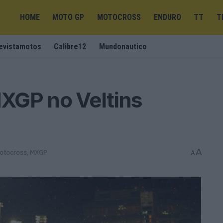
HOME
MOTO GP
MOTOCROSS
ENDURO
TT
T
evistamotos
Calibre12
Mundonautico
XGP no Veltins
A
otocross
,
MXGP
A