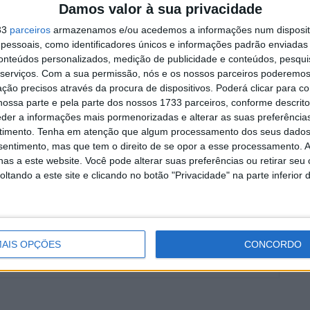
Damos valor à sua privacidade
reforçada
4 AGOSTO, 2026
33
parceiros
armazenamos e/ou acedemos a informações num dispositi
essoais, como identificadores únicos e informações padrão enviadas 
conteúdos personalizados, medição de publicidade e conteúdos, pesqui
serviços.
Com a sua permissão, nós e os nossos parceiros poderemos 
ção precisos através da procura de dispositivos. Poderá clicar para co
ossa parte e pela parte dos nossos 1733 parceiros, conforme descrit
rimeira prova de Supermotocross. A não perder!
eder a informações mais pormenorizadas e alterar as suas preferência
timento.
Tenha em atenção que algum processamento dos seus dados
nsentimento, mas que tem o direito de se opor a esse processamento. A
as a este website. Você pode alterar suas preferências ou retirar seu
tando a este site e clicando no botão "Privacidade" na parte inferior 
AIS OPÇÕES
CONCORDO