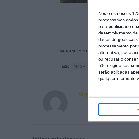
Poutena
6 AGOSTO, 2026
Nós e os nossos 17
processamos dados p
para publicidade e 
desenvolvimento de 
dados de geolocaliza
processamento por n
Veja aqui o trailer promocional desta p
alternativa, pode ac
ou recusar o consen
não exigir o seu co
Tags:
MXGP
Supermotocross
serão aplicadas apen
qualquer momento vol
Virgílio Machado
M