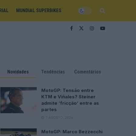
RIAL
MUNDIAL SUPERBIKES
Novidades
Tendências
Comentários
MotoGP: Tensão entre
KTM e Viñales? Steiner
admite ‘fricção’ entre as
partes
7 AGOSTO, 2026
MotoGP: Marco Bezzecchi