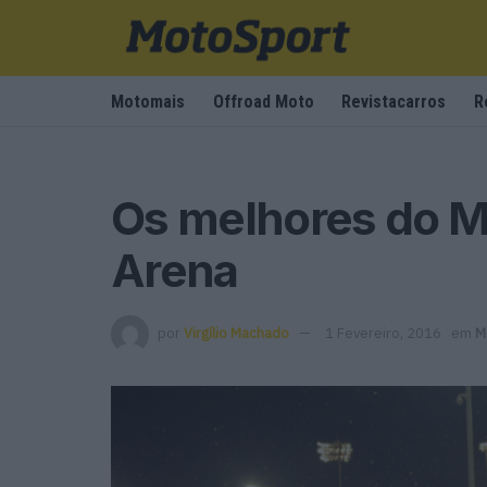
Motomais
Offroad Moto
Revistacarros
R
Os melhores do M
Arena
por
Virgílio Machado
1 Fevereiro, 2016
em
M