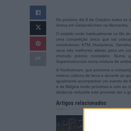
No próximo dia 8 de Outubro todos os o
Arena em Gelsenkirchen na Alemanha.
O estádio onde habitualmente os fãs do
uma competição única que vai coloca
construtores: KTM, Husqvarna, Yamaha
seus três melhores atletas para um co
chorudo prémio monetário. Numa 
Supermotocross numa mistura de ambas a
A Youthstream, que promove a competiçã
metros cúbicos de terra e durante as q
igualmente acompanhar um evento de fr
e da Bélgica muito próximas e com as 
distância reduzida este promete ser o 
Artigos relacionados
CN Supercross: Cédr
Soubeyras foi o gran
destaque da classe E