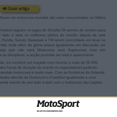
🔊 Ouvir artigo
lhares do motocross mundial vão estar concentrados no Veltins
 futebol seguem os jogos do Schalke 04 servirá de cenário para
r lado a lado os melhores pilotos do mundo depois de sete
, Honda, Suzuki, Kawasaki e TM terem concordado em levar os
rrida onde além da glória estará igualmente em discussão um
pista que não será Motocross nem Supercross mas sim
s disciplinas, a acção promete ser total e apaixonante.
o, irá construir um traçado com recurso a mais de 25.000
uatro horas de duração do evento os espectadores poderão
eestyle motocross e muito mais. Com as fronteiras da Holanda
cidades alemãs de Dortmund e Frankfurt igualmente a uma
grande evento do ano lado a lado com o motocross das nações.
ic
MXGP: Herlings imparável na
de
areia de Lommel; vitória
lite em
recorde e liderança