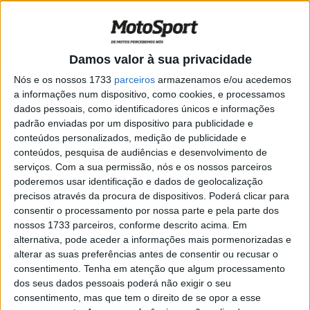
as
placas n.º 1, 2 e 3.
Artigos relacionados
Damos valor à sua privacidade
MotoGP: Jorge Martín não dá hipóteses e
Nós e os nossos 1733
parceiros
armazenamos e/ou acedemos
vence Sprint marcada pelo domínio da
a informações num dispositivo, como cookies, e processamos
Aprilia
dados pessoais, como identificadores únicos e informações
8 AGOSTO, 2026
padrão enviadas por um dispositivo para publicidade e
conteúdos personalizados, medição de publicidade e
MotoGP: Jack Miller prepara adeus após 16
conteúdos, pesquisa de audiências e desenvolvimento de
temporadas nos Grandes Prémios
serviços.
Com a sua permissão, nós e os nossos parceiros
8 AGOSTO, 2026
poderemos usar identificação e dados de geolocalização
precisos através da procura de dispositivos. Poderá clicar para
consentir o processamento por nossa parte e pela parte dos
nossos 1733 parceiros, conforme descrito acima. Em
alternativa, pode aceder a informações mais pormenorizadas e
alterar as suas preferências antes de consentir ou recusar o
A equipa seria composta por
Mike Brown
em
consentimento.
Tenha em atenção que algum processamento
125cc,
Ricky Carmichael
em 250cc e
Kevin Windham
em
dos seus dados pessoais poderá não exigir o seu
Open.
consentimento, mas que tem o direito de se opor a esse