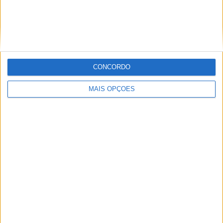
CONCORDO
MAIS OPÇÕES
Tags:
11 de Setembro de 2001
Atentados
EUA
Kevin Windham
Mike Brown
Motocross das Nações