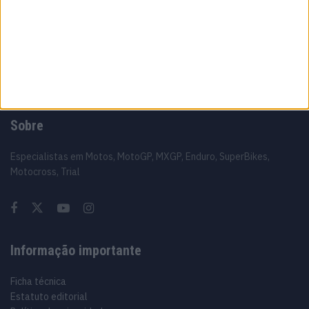
e aponta regresso a Misano
8 AGOSTO, 2026
Sobre
Especialistas em Motos, MotoGP, MXGP, Enduro, SuperBikes,
Motocross, Trial
Informação importante
Ficha técnica
Estatuto editorial