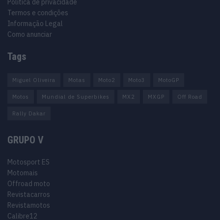
Política de privacidade
Termos e condições
Informação Legal
Como anunciar
Tags
Miguel Oliveira
Motas
Moto2
Moto3
MotoGP
Motos
Mundial de Superbikes
MX2
MXGP
Off Road
Rally Dakar
GRUPO V
Motosport ES
Motomais
Offroad moto
Revistacarros
Revistamotos
Calibre12