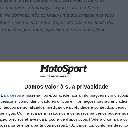
s e tive sentimentos muito positivos. Ontem, na
os um ótimo sétimo lugar, o que é um resultado
m. No domingo, não consegui uma boa largada nas duas
op 10 e estou satisfeito. Depois de três anos longe dos
orrida fácil para mim, especialmente em uma pista
a
MotoGP: Marco Bezzecchi
recebe luz verde para correr
em Silverstone
Damos valor à sua privacidade
6 AGOSTO, 2026
31
parceiros
armazenamos e/ou acedemos a informações num dispositi
essoais, como identificadores únicos e informações padrão enviadas 
conteúdos personalizados, medição de publicidade e conteúdos, pesqui
serviços.
Com a sua permissão, nós e os nossos parceiros poderemos 
ção precisos através da procura de dispositivos. Poderá clicar para co
ossa parte e pela parte dos nossos 1731 parceiros, conforme descrit