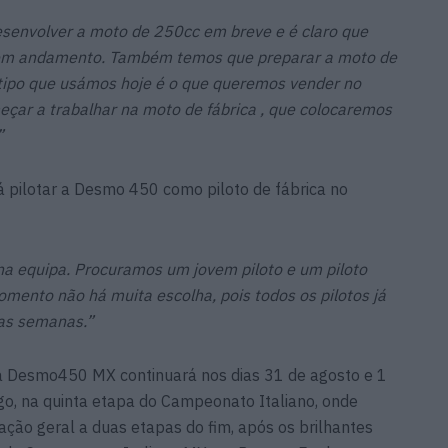
esenvolver a moto de 250cc em breve e é claro que
 em andamento. Também temos que preparar a moto de
tipo que usámos hoje é o que queremos vender no
çar a trabalhar na moto de fábrica , que colocaremos
”
á pilotar a Desmo 450 como piloto de fábrica no
na equipa. Procuramos um jovem piloto e um piloto
omento não há muita escolha, pois todos os pilotos já
as semanas.”
 Desmo450 MX continuará nos dias 31 de agosto e 1
go, na quinta etapa do Campeonato Italiano, onde
cação geral a duas etapas do fim, após os brilhantes