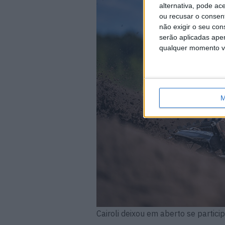
alternativa, pode ac
ou recusar o consen
não exigir o seu co
serão aplicadas apen
qualquer momento vol
M
Cairoli deixou em aberto se partici