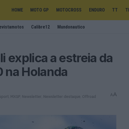
HOME
MOTO GP
MOTOCROSS
ENDURO
TT
T
evistamotos
Calibre12
Mundonautico
 explica a estreia da
 na Holanda
A
A
sport
,
MXGP
,
Newsletter
,
Newsletter destaque
,
Offroad