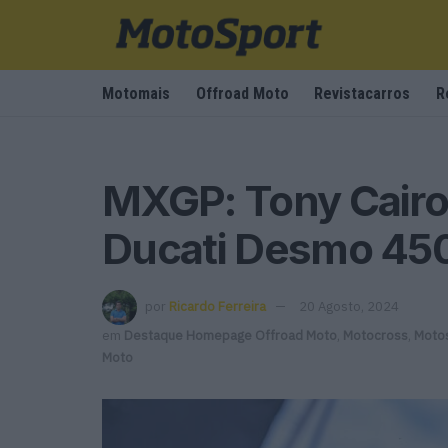
Motomais
Offroad Moto
Revistacarros
R
MXGP: Tony Cairoli
Ducati Desmo 450
por
Ricardo Ferreira
20 Agosto, 2024
em
Destaque Homepage Offroad Moto
,
Motocross
,
Moto
Moto