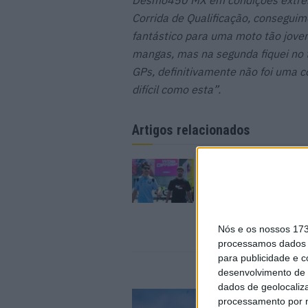
Desmo450 MX em condições extrema
Corrida de Qualificação, conseguim
fantástico para uma moto tão jove
mangas, mas na segunda fiquei no t
GPs, definitivamente não foi uma c
difícil como esta”.
Artigos relacionados
MotoGP: Iker Lecuon
ambiciona Top 10 em
Silverstone
6 AGOSTO, 2026
Nós e os nossos 17
processamos dados p
para publicidade e 
desenvolvimento de 
dados de geolocaliza
processamento por n