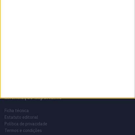
Sobre
Especialistas em Motos, MotoGP, MXGP, Enduro, SuperBikes,
Motocross, Trial
Informação importante
Ficha técnica
Estatuto editorial
Política de privacidade
Termos e condições