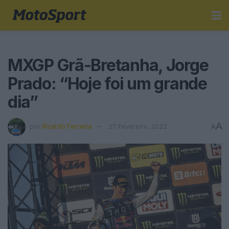
MXGP Grã-Bretanha, Jorge
Prado: “Hoje foi um grande
dia”
A
por
Ricardo Ferreira
27 Fevereiro, 2022
A