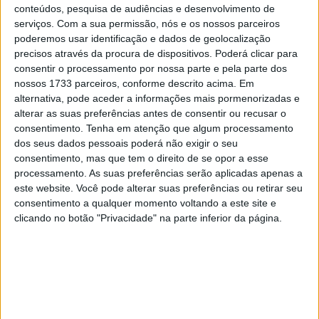
Prado terminou-a na quarta posição, atrás de Tim Gajser
conteúdos, pesquisa de audiências e desenvolvimento de
serviços.
Com a sua permissão, nós e os nossos parceiros
(Honda), Jeremy Seewer (Yamaha) e Maxime Renaux
poderemos usar identificação e dados de geolocalização
(Yamaha). Na segunda corrida o espanhol sentiu-se
precisos através da procura de dispositivos. Poderá clicar para
bastante mais à vontade e acabou por liderar 13 das 14
consentir o processamento por nossa parte e pela parte dos
voltas. Gajser tentou ‘roubar-lhe’ a posição de líder mas
nossos 1733 parceiros, conforme descrito acima. Em
Prado deu uma resposta fortíssima, levando a GasGas ao
alternativa, pode aceder a informações mais pormenorizadas e
alterar as suas preferências antes de consentir ou recusar o
triunfo e conseguindo o segundo lugar na classificação
consentimento.
Tenha em atenção que algum processamento
geral.
dos seus dados pessoais poderá não exigir o seu
consentimento, mas que tem o direito de se opor a esse
processamento. As suas preferências serão aplicadas apenas a
este website. Você pode alterar suas preferências ou retirar seu
consentimento a qualquer momento voltando a este site e
clicando no botão "Privacidade" na parte inferior da página.