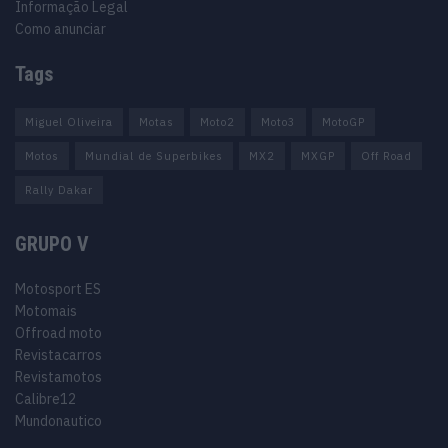
Informação Legal
Como anunciar
Tags
Miguel Oliveira
Motas
Moto2
Moto3
MotoGP
Motos
Mundial de Superbikes
MX2
MXGP
Off Road
Rally Dakar
GRUPO V
Motosport ES
Motomais
Offroad moto
Revistacarros
Revistamotos
Calibre12
Mundonautico