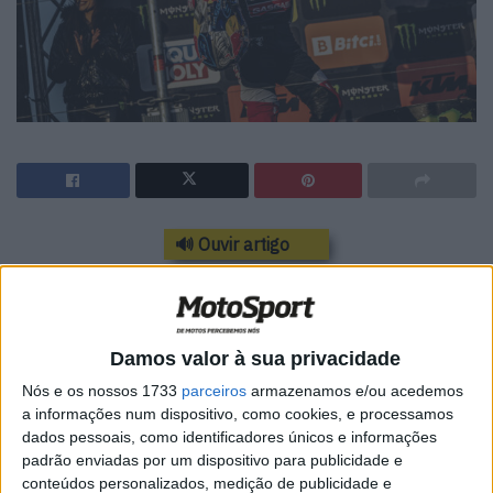
🔊 Ouvir artigo
Jorge Prado mostrou exactamente o que
a GasGas MC 450F podia fazer nas duas
Damos valor à sua privacidade
corridas de MXGP, disputando o holeshot
Nós e os nossos 1733
parceiros
armazenamos e/ou acedemos
por duas vezes e garantindo o triunfo na
a informações num dispositivo, como cookies, e processamos
segunda manga em Matterley Basin.
dados pessoais, como identificadores únicos e informações
padrão enviadas por um dispositivo para publicidade e
Lutando para encontrar o seu ritmo na primeira corrida,
conteúdos personalizados, medição de publicidade e