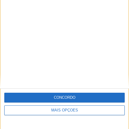
Ricardo Ferreira
Apaixonado por motos desde muito cedo, está desde há
muito ligado à Comunicação Social, tendo trabalhado em
diversos meios como AutoHoje, revista Motociclismo,
jornal Volante, revista MotoMagazine e Autosport, entre
outros.
Artigos relacionados
CONCORDO
MAIS OPÇÕES