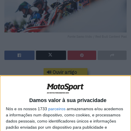
Fonte:Samo Vidic / Red Bull Content Pool
🔊 Ouvir artigo
A Infront Moto Racing anunciou actualizações ao
calendário do MXGP de 2025. O MXGP da Indonésia,
inicialmente agendado para 6 de julho de 2025, foi
Damos valor à sua privacidade
substituído pelo MXGP da Finlândia no circuito KymiRing
Nós e os nossos 1733
parceiros
armazenamos e/ou acedemos
em Iitti, de 12 a 13 de julho de 2025.
a informações num dispositivo, como cookies, e processamos
dados pessoais, como identificadores únicos e informações
O KymiRing, localizado em Kausala, no município de Iitti,
padrão enviadas por um dispositivo para publicidade e