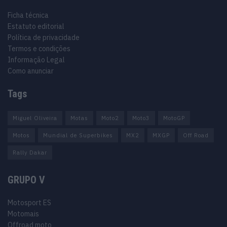
Ficha técnica
Estatuto editorial
Política de privacidade
Termos e condições
Informação Legal
Como anunciar
Tags
Miguel Oliveira
Motas
Moto2
Moto3
MotoGP
Motos
Mundial de Superbikes
MX2
MXGP
Off Road
Rally Dakar
GRUPO V
Motosport ES
Motomais
Offroad moto