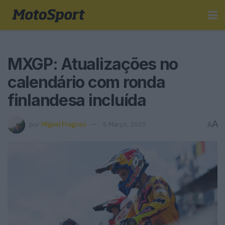
MXGP: Atualizações no
calendário com ronda
finlandesa incluída
A
por
Miguel Fragoso
6 Março, 2025
A