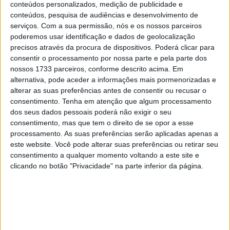
na Finlândia, é uma das principais instalações de
conteúdos personalizados, medição de publicidade e
conteúdos, pesquisa de audiências e desenvolvimento de
desportos motorizados situada a 140 km a nordeste de
serviços.
Com a sua permissão, nós e os nossos parceiros
Helsínquia. O MXGP da Finlândia regressa finalmente
poderemos usar identificação e dados de geolocalização
após a edição de 2023, realizada em Vantaa. A paixão
precisos através da procura de dispositivos. Poderá clicar para
profundamente enraizada da Finlândia pelo motocross é
consentir o processamento por nossa parte e pela parte dos
nossos 1733 parceiros, conforme descrito acima. Em
exemplificada pela Kawasaki Racing Team, gerida pela
alternativa, pode aceder a informações mais pormenorizadas e
lenda finlandesa Antti Pyrhönen e propriedade do antigo
alterar as suas preferências antes de consentir ou recusar o
campeão mundial de Fórmula 1 Kimi Räikkönen.
consentimento.
Tenha em atenção que algum processamento
dos seus dados pessoais poderá não exigir o seu
O próximo MXGP da Finlândia em KymiRing promete um
consentimento, mas que tem o direito de se opor a esse
fim de semana emocionante de ação de motocross de
processamento. As suas preferências serão aplicadas apenas a
este website. Você pode alterar suas preferências ou retirar seu
topo. Os fãs podem antecipar actuações emocionantes
consentimento a qualquer momento voltando a este site e
nas categorias MXGP e MX2, complementadas pelas
clicando no botão "Privacidade" na parte inferior da página.
classes de apoio europeias EMX250 e EMX125
apresentado pela FMF Racing. As instalações de última
geração do KymiRing e o fervoroso entusiasmo dos fãs
finlandeses dos desportos motorizados estão
preparados para criar uma atmosfera inesquecível para