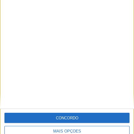
Miguel Fragoso
Jornalista para o site motosport que estuda e escreve
sobre todas as novidades do mundo motorizado. Nasci
no mundo das “duas rodas” por culpa da família que
sempre esteve associada a este meio. Conseguir
trabalhar nesta área e falar sobre o mundo das motos é
um privilégio enorme.
Artigos relacionados
CONCORDO
MAIS OPÇÕES