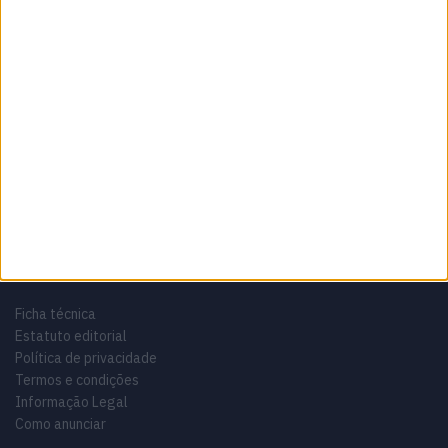
Sobre
Especialistas em Motos, MotoGP, MXGP, Enduro, SuperBikes,
Motocross, Trial
Informação importante
Ficha técnica
Estatuto editorial
Política de privacidade
Termos e condições
Informação Legal
Como anunciar