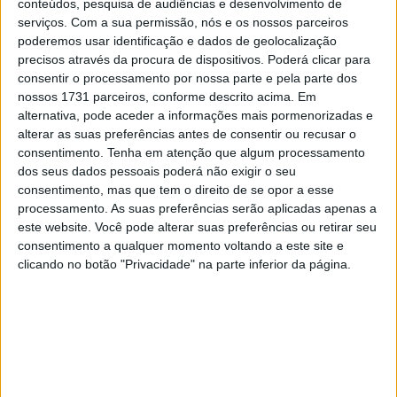
conteúdos, pesquisa de audiências e desenvolvimento de
Coenen (BEL, Husqvarna), +0:04.857; 4. Liam Everts
serviços.
Com a sua permissão, nós e os nossos parceiros
(BEL, KTM), +0:05.657; 5. Mikkel Haarup (DEN, Triumph),
poderemos usar identificação e dados de geolocalização
+0:15.807; 6. Andrea Adamo (ITA, KTM), +0:33.992; 7.
precisos através da procura de dispositivos. Poderá clicar para
Thibault Benistant (FRA, Yamaha), +0:41.988; 8. Camden
consentir o processamento por nossa parte e pela parte dos
nossos 1731 parceiros, conforme descrito acima. Em
Mc Lellan (RSA, Triumph), +0:42.910; 9. Marc-Antoine
alternativa, pode aceder a informações mais pormenorizadas e
Rossi (FRA, GASGAS), +0:48.366; 10. Rick Elzinga (NED,
alterar as suas preferências antes de consentir ou recusar o
Yamaha), +0:50.788; 11. Andrea Bonacorsi (ITA, Yamaha),
consentimento.
Tenha em atenção que algum processamento
+0:51.276; 12. Sacha Coenen (BEL, KTM), +1:10.988; 13.
dos seus dados pessoais poderá não exigir o seu
consentimento, mas que tem o direito de se opor a esse
Jack Chambers (USA, Kawasaki), +1:40.235; 14. Hakon
processamento. As suas preferências serão aplicadas apenas a
Osterhagen (NOR, Honda), +1:45.779; 15. Hakon
este website. Você pode alterar suas preferências ou retirar seu
Fredriksen (NOR, KTM), +1:49.647; 16. David Braceras
consentimento a qualquer momento voltando a este site e
(ESP, Fantic), +1:53.477; 17. Quentin Marc Prugnieres
clicando no botão "Privacidade" na parte inferior da página.
(FRA, Kawasaki), +1:58.832; 18. Ferruccio Zanchi (ITA,
Honda), -1 lap(s); 19. Jens Walvoort (NED, KTM), -1
lap(s); 20. Federico Tuani (ITA, Yamaha), -1 lap(s)
Classificação atual do campeonato