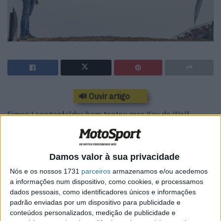
🔊 Ouvir artigo
Simon Laengenfelder bem tentou mas Kay de Wolf
voltou a estar mais forte na primeira manga do Grande
Prémio de Espanha de Motocross na classe MX2 em
Arroyomolinos, Madrid.
Damos valor à sua privacidade
Nós e os nossos 1731
parceiros
armazenamos e/ou acedemos
Classificação 1.ª manga MX2
a informações num dispositivo, como cookies, e processamos
dados pessoais, como identificadores únicos e informações
1. Kay de Wolf (NED, Husqvarna), 35:35.021; 2. Simon
padrão enviadas por um dispositivo para publicidade e
conteúdos personalizados, medição de publicidade e
Laengenfelder (GER, GASGAS), +0:03.331; 3. Lucas