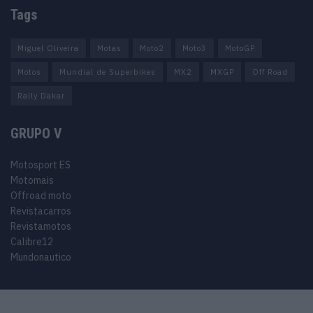
Tags
Miguel Oliveira
Motas
Moto2
Moto3
MotoGP
Motos
Mundial de Superbikes
MX2
MXGP
Off Road
Rally Dakar
GRUPO V
Motosport ES
Motomais
Offroad moto
Revistacarros
Revistamotos
Calibre12
Mundonautico