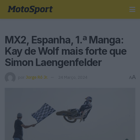
MX2, Espanha, 1.ª Manga:
Kay de Wolf mais forte que
Simon Laengenfelder
A
por
Jorge Ró Jr.
24 Março, 2024
A