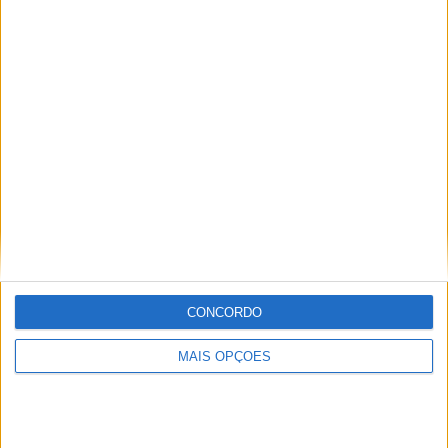
Madrid
Mikkel Haarup
MX2
Simon Laengenfelder
Jorge Ró Jr.
Artigos relacionados
CONCORDO
MAIS OPÇÕES
MotoGP: Iker Lecuona ambiciona Top 10 em