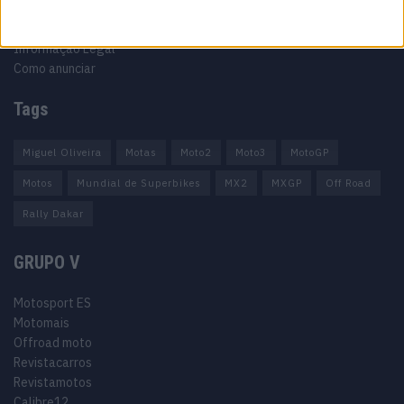
Política de privacidade
Termos e condições
Informação Legal
Como anunciar
Tags
Miguel Oliveira
Motas
Moto2
Moto3
MotoGP
Motos
Mundial de Superbikes
MX2
MXGP
Off Road
Rally Dakar
GRUPO V
Motosport ES
Motomais
Offroad moto
Revistacarros
Revistamotos
Calibre12