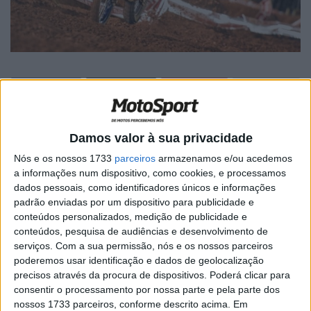
🔊 Ouvir artigo
Damos valor à sua privacidade
O piloto de Leiria venceu pela segunda semana
Nós e os nossos 1733
parceiros
armazenamos e/ou acedemos
consecutiva no Brasil, desta vez campeonato de
a informações num dispositivo, como cookies, e processamos
dados pessoais, como identificadores únicos e informações
Arenacross. Ao triunfar nas duas Finais da classe Pro,
padrão enviadas por um dispositivo para publicidade e
Alberto assumiu o comando da classificação provisória.
conteúdos personalizados, medição de publicidade e
conteúdos, pesquisa de audiências e desenvolvimento de
Campeão em título no Arenacross Brasil, o piloto da
serviços.
Com a sua permissão, nós e os nossos parceiros
Yamaha dominou toda a noite de corridas em
poderemos usar identificação e dados de geolocalização
Caraguatatuba. Na primeira Final, Alberto deu uma volta
precisos através da procura de dispositivos. Poderá clicar para
consentir o processamento por nossa parte e pela parte dos
de avanço a quase todos os outros pilotos!
nossos 1733 parceiros, conforme descrito acima. Em