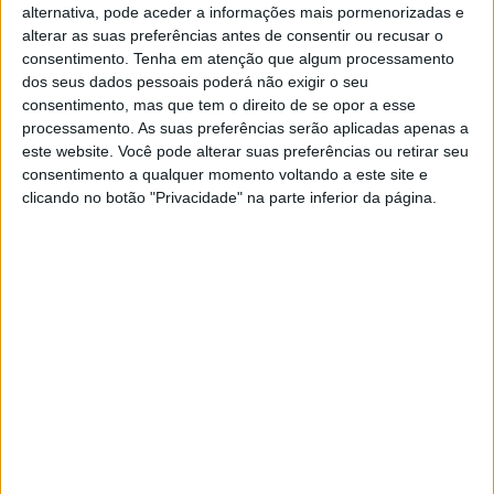
alternativa, pode aceder a informações mais pormenorizadas e
Com uma prestação muito inteligente na segunda Final,
alterar as suas preferências antes de consentir ou recusar o
“Paulinho” mostrou supremacia e soube tirar partido dos
consentimento.
Tenha em atenção que algum processamento
erros cometidos pelos seus adversários.
dos seus dados pessoais poderá não exigir o seu
consentimento, mas que tem o direito de se opor a esse
Artigos relacionados
processamento. As suas preferências serão aplicadas apenas a
este website. Você pode alterar suas preferências ou retirar seu
consentimento a qualquer momento voltando a este site e
MotoGP: Jorge Martín não dá hipóteses e
clicando no botão "Privacidade" na parte inferior da página.
vence Sprint marcada pelo domínio da
Aprilia
8 AGOSTO, 2026
MotoGP: Jack Miller prepara adeus após 16
temporadas nos Grandes Prémios
8 AGOSTO, 2026
Paulo Alberto lidera o campeonato Arenacross Brasil