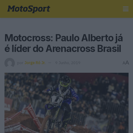
Motocross: Paulo Alberto já
é líder do Arenacross Brasil
A
por
Jorge Ró Jr.
9 Junho, 2019
A