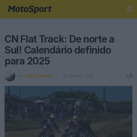
CN Flat Track: De norte a
Sul! Calendário definido
para 2025
A
por
Miguel Fragoso
28 Janeiro, 2025
A