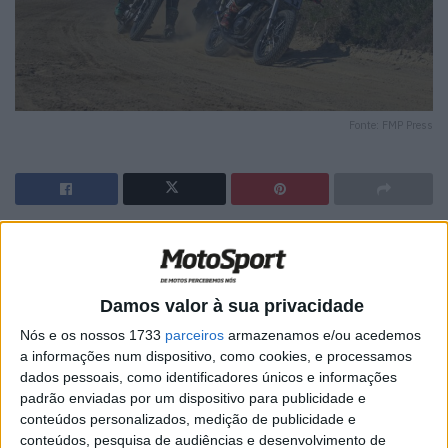
Fonte: FMP Press
🔊 Ouvir artigo
Já está definido o calendário para o Campeonato
Damos valor à sua privacidade
Nacional de Flat Track 2025, com seis provas que irão
percorrer Portugal de norte a sul.
Nós e os nossos 1733
parceiros
armazenamos e/ou acedemos
a informações num dispositivo, como cookies, e processamos
Arranca a 3 de maio na Aguçadoura, Póvoa de Varzim, a
dados pessoais, como identificadores únicos e informações
padrão enviadas por um dispositivo para publicidade e
edição 2025 do Campeonato Nacional de Flat Track,
conteúdos personalizados, medição de publicidade e
primeira ronda de um calendário composto por seis
conteúdos, pesquisa de audiências e desenvolvimento de