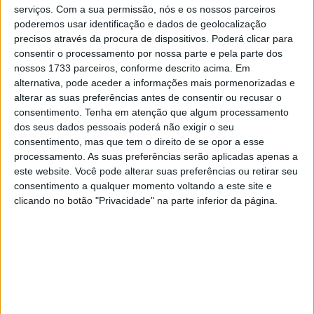
provas e que será disputado ao longo de pouco mais que
serviços.
Com a sua permissão, nós e os nossos parceiros
dois meses.
poderemos usar identificação e dados de geolocalização
precisos através da procura de dispositivos. Poderá clicar para
Com cinco das seis jornadas já conhecidas da temporada
consentir o processamento por nossa parte e pela parte dos
nossos 1733 parceiros, conforme descrito acima. Em
passada, estreia-se a 1 de junho uma ronda em Marco de
alternativa, pode aceder a informações mais pormenorizadas e
Canaveses, com a novidade adicional de contarmos com
alterar as suas preferências antes de consentir ou recusar o
duas provas no sul do país, separada por apenas dois
consentimento.
Tenha em atenção que algum processamento
dias, de modo a facilitar as deslocações aos pilotos que
dos seus dados pessoais poderá não exigir o seu
consentimento, mas que tem o direito de se opor a esse
vêm de mais longe.
processamento. As suas preferências serão aplicadas apenas a
este website. Você pode alterar suas preferências ou retirar seu
Artigos relacionados
consentimento a qualquer momento voltando a este site e
clicando no botão "Privacidade" na parte inferior da página.
MotoGP: Iker Lecuona ambiciona Top 10 em
Silverstone
6 AGOSTO, 2026
MotoGP: Marco Bezzecchi recebe luz verde
para correr em Silverstone
6 AGOSTO, 2026