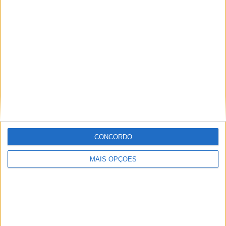
sobre todas as novidades do mundo motorizado. Nasci
no mundo das “duas rodas” por culpa da família que
sempre esteve associada a este meio. Conseguir
trabalhar nesta área e falar sobre o mundo das motos é
um privilégio enorme.
Artigos relacionados
CONCORDO
MAIS OPÇÕES
MotoGP: Iker Lecuona ambiciona Top 10 em
Silverstone
POR
MIGUEL FRAGOSO
6 AGOSTO, 2026