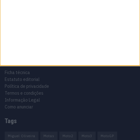
Sobre
Especialistas em Motos, MotoGP, MXGP, Enduro, SuperBikes,
Motocross, Trial
Informação importante
Ficha técnica
Estatuto editorial
Política de privacidade
Termos e condições
Informação Legal
Como anunciar
Tags
Miguel Oliveira
Motas
Moto2
Moto3
MotoGP