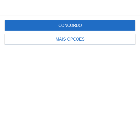
POR
MIGUEL FRAGOSO
7 AGOSTO, 2026
CONCORDO
MAIS OPÇÕES
MotoGP: Tensão entre KTM e Viñales? Steiner admite
‘fricção’ entre as partes
POR
MIGUEL FRAGOSO
7 AGOSTO, 2026
Please
login
to join discussion