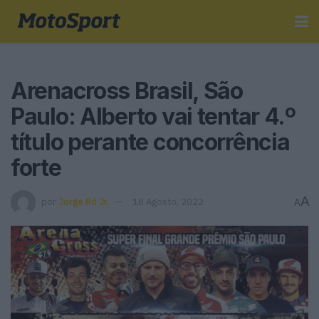
Arenacross Brasil, São
Paulo: Alberto vai tentar 4.º
título perante concorrência
forte
A
por
Jorge Ró Jr.
18 Agosto, 2022
A