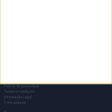
Sobre
Especialistas em Motos, MotoGP, MXGP, Enduro, SuperBikes,
Motocross, Trial
Informação importante
Ficha técnica
Estatuto editorial
Política de privacidade
Termos e condições
Informação Legal
Como anunciar