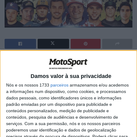
🔊 Ouvir artigo
As últimas duas rondas do
campeonato do Brasil de
Damos valor à sua privacidade
Arenacross
têm lugar este fim-de-semana no Pavilhão
Nós e os nossos 1733
parceiros
armazenamos e/ou acedemos
Anhembi em
São Paulo
.
a informações num dispositivo, como cookies, e processamos
dados pessoais, como identificadores únicos e informações
Paulo Alberto
chega a esta ronda na liderança do
padrão enviadas por um dispositivo para publicidade e
campeonato da categoria
Pró
, a mais importante e
conteúdos personalizados, medição de publicidade e
aquela em que o leiriense
já conquistou três títulos de
conteúdos, pesquisa de audiências e desenvolvimento de
serviços.
Com a sua permissão, nós e os nossos parceiros
campeão
.
poderemos usar identificação e dados de geolocalização
precisos através da procura de dispositivos. Poderá clicar para