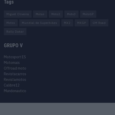
Tags
Miguel Oliveira
Motas
Moto2
Moto3
MotoGP
Motos
Mundial de Superbikes
MX2
MXGP
Off Road
Rally Dakar
GRUPO V
Motosport ES
Motomais
Offroad moto
Revistacarros
Revistamotos
Calibre12
Mundonautico