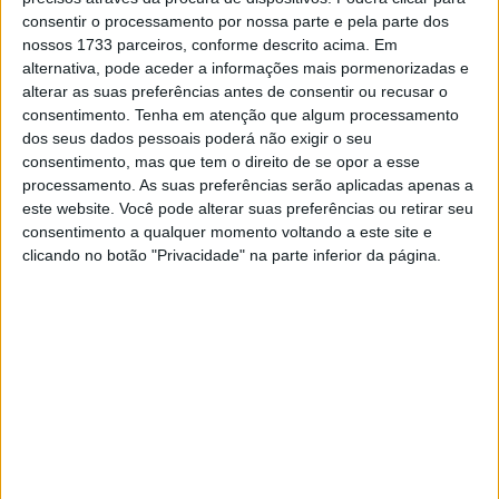
O piloto da Yamaha detém 4 pontos de vantagem sobre
consentir o processamento por nossa parte e pela parte dos
o campeão de 2021,
Anthony Rodriguez
. Fruto da sua
nossos 1733 parceiros, conforme descrito acima. Em
experiência no AMA Supercross, o
venezuelano será o
alternativa, pode aceder a informações mais pormenorizadas e
mais sério adversário do “Paulinho”
até porque o atual
alterar as suas preferências antes de consentir ou recusar o
consentimento.
Tenha em atenção que algum processamento
3.º classificado no campeonato está a 23 pontos do
dos seus dados pessoais poderá não exigir o seu
português.
consentimento, mas que tem o direito de se opor a esse
processamento. As suas preferências serão aplicadas apenas a
Artigos relacionados
este website. Você pode alterar suas preferências ou retirar seu
consentimento a qualquer momento voltando a este site e
clicando no botão "Privacidade" na parte inferior da página.
MotoGP: Ducati domina segundo dia de
testes das futuras 850cc
7 AGOSTO, 2026
MotoGP: Tensão entre KTM e Viñales?
Steiner admite ‘fricção’ entre as partes
7 AGOSTO, 2026