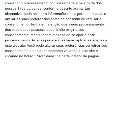
consentir o processamento por nossa parte e pela parte dos
nossos 1733 parceiros, conforme descrito acima. Em
Já no passado mês tinha sido tornado pública a notícia
alternativa, pode aceder a informações mais pormenorizadas e
de que a Yamaha proibiu a presença de Jorge Lorenzo
alterar as suas preferências antes de consentir ou recusar o
aos comandos de uma Ducati nos testes privados que se
consentimento.
Tenha em atenção que algum processamento
vão realizar no próximo mês de novembro no circuito de
dos seus dados pessoais poderá não exigir o seu
Jerez. Desta forma Lorenzo apenas pilotará uma Ducati
consentimento, mas que tem o direito de se opor a esse
processamento. As suas preferências serão aplicadas apenas a
na próxima semana durante a realização dos testes
este website. Você pode alterar suas preferências ou retirar seu
oficiais em Valência.
consentimento a qualquer momento voltando a este site e
clicando no botão "Privacidade" na parte inferior da página.
Ainda de acordo com o site Motorstport.com todas estas
restrições surgem devido ao facto da estrutura diretiva
da Yamaha não aceitar o facto de continuar a pagar a um
dos seus empregados mais bem remunerados e que um
rival beneficie da sua publicidade.
Artigos relacionados
MotoGP: Ducati domina segundo dia de