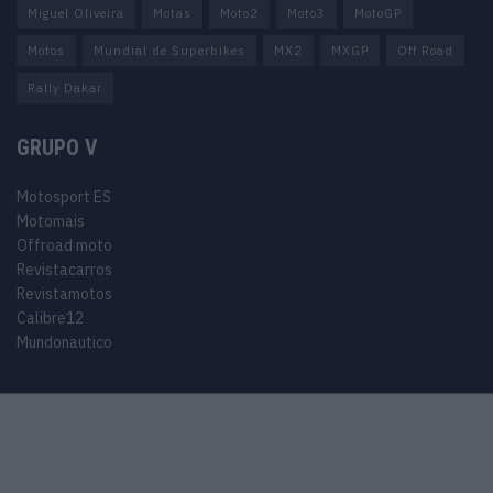
Miguel Oliveira
Motas
Moto2
Moto3
MotoGP
Motos
Mundial de Superbikes
MX2
MXGP
Off Road
Rally Dakar
GRUPO V
Motosport ES
Motomais
Offroad moto
Revistacarros
Revistamotos
Calibre12
Mundonautico
© 2024 Motosport copyright