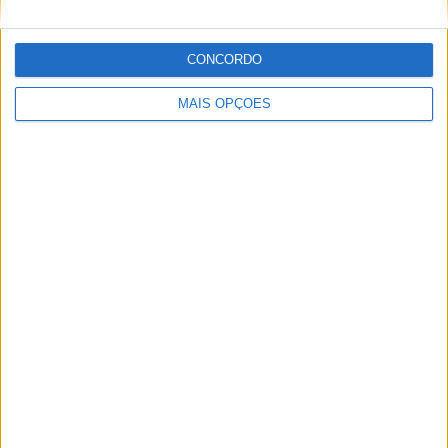
CONCORDO
MAIS OPÇÕES
MotoGP: Tensão entre KTM e Viñales? Steiner admite
‘fricção’ entre as partes
POR
MIGUEL FRAGOSO
7 AGOSTO, 2026
Please
login
to join discussion
Novidades
Tendências
Comentários