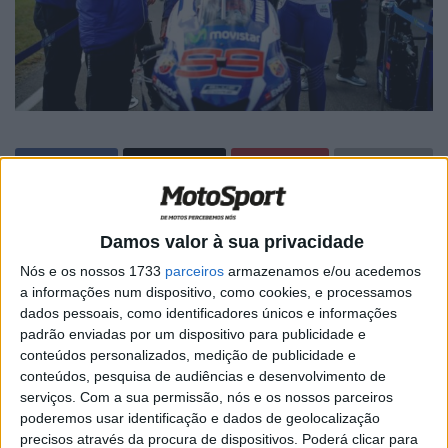
🔊 Ouvir artigo
Damos valor à sua privacidade
A notícia foi avançada pelo site Motorsport.com, que
Nós e os nossos 1733
parceiros
armazenamos e/ou acedemos
revela a proibição de Jorge Lorenzo em falar
a informações num dispositivo, como cookies, e processamos
publicamente sobre a Ducati, equipa que irá representar
dados pessoais, como identificadores únicos e informações
padrão enviadas por um dispositivo para publicidade e
a partir da próxima época, até que o contrato que o liga à
conteúdos personalizados, medição de publicidade e
Yamaha chegue ao fim, algo que acontece como é normal
conteúdos, pesquisa de audiências e desenvolvimento de
a 31 de dezembro do presente ano. Segundo o mesmo
serviços.
Com a sua permissão, nós e os nossos parceiros
site a Ducati já estará a pensar numa estratégia de
poderemos usar identificação e dados de geolocalização
precisos através da procura de dispositivos. Poderá clicar para
comunicação, que possa tornear esta delicada questão.