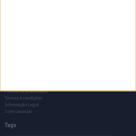
Sobre
Especialistas em Motos, MotoGP, MXGP, Enduro, SuperBikes,
Motocross, Trial
Informação importante
Ficha técnica
Estatuto editorial
Política de privacidade
Termos e condições
Informação Legal
Como anunciar
Tags