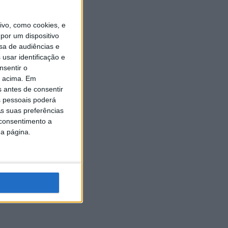
vo, como cookies, e
por um dispositivo
sa de audiências e
usar identificação e
nsentir o
o acima. Em
s antes de consentir
 pessoais poderá
s suas preferências
 consentimento a
da página.