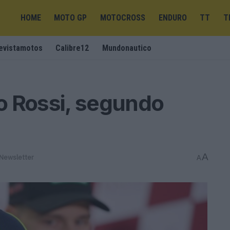
HOME
MOTO GP
MOTOCROSS
ENDURO
TT
T
evistamotos
Calibre12
Mundonautico
o Rossi, segundo
A
Newsletter
A