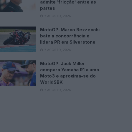
admite ‘fricção’ entre as
partes
7 AGOSTO, 2026
MotoGP: Marco Bezzecchi
bate a concorrência e
lidera PR em Silverstone
7 AGOSTO, 2026
MotoGP: Jack Miller
compara Yamaha R1 a uma
Moto3 e aproxima-se do
WorldSBK
7 AGOSTO, 2026