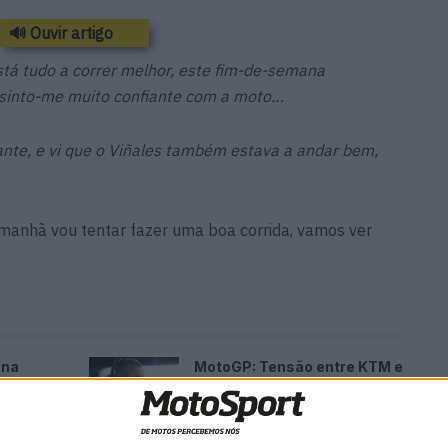
🔊 Ouvir artigo
tá tudo a correr melhor, este fim-de-semana
sinto-me muito confiante com a moto…
nte, e vi que o Viñales também estava a andar bem,
amanhã vou tentar fazer uma boa corrida, vamos ver
ina
MotoGP: Tensão entre KTM e
es das
Viñales? Steiner admite
‘fricção’ entre as partes
7 AGOSTO, 2026