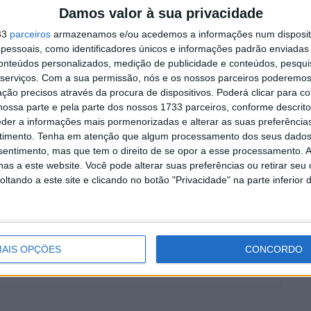
Damos valor à sua privacidade
33
parceiros
armazenamos e/ou acedemos a informações num dispositi
essoais, como identificadores únicos e informações padrão enviadas 
conteúdos personalizados, medição de publicidade e conteúdos, pesqui
Monster
qualificação
Rossi
Vale
Valentino
serviços.
Com a sua permissão, nós e os nossos parceiros poderemos 
ção precisos através da procura de dispositivos. Poderá clicar para co
ossa parte e pela parte dos nossos 1733 parceiros, conforme descrit
eder a informações mais pormenorizadas e alterar as suas preferência
timento.
Tenha em atenção que algum processamento dos seus dados
nsentimento, mas que tem o direito de se opor a esse processamento. A
as a este website. Você pode alterar suas preferências ou retirar seu
tando a este site e clicando no botão "Privacidade" na parte inferior 
ocidade, MotoGP e SBK com mais de 36 anos de atividade,
e trabalhos publicados no Reino Unido, Irlanda, Grécia,
gal
AIS OPÇÕES
CONCORDO