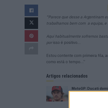
“Parece que desse a Argentinam es
trabalhamos bem com a equipa, e 
Aqui habitualmente sofremos basta
por
isso é positivo…
Estou contente com primeira fila, 
como está o tempo…”
Artigos relacionados
MotoGP: Ducati dom
segundo dia de test
futuras 850cc
7 AGOSTO, 2026