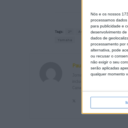
Nós e os nossos 17
processamos dados p
para publicidade e 
Tags:
2º
Austin
Cota
EUA
desenvolvimento de 
dados de geolocaliza
Yamaha
processamento por n
alternativa, pode ac
ou recusar o consen
não exigir o seu co
Paulo Araújo
serão aplicadas apen
qualquer momento vol
Jornalista especialista de vel
incluindo Imprensa, Radio e TV 
Canadá e Brasil além de Portu
M