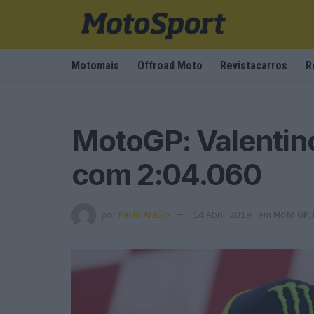
Motomais
Offroad Moto
Revistacarros
R
MotoGP: Valentin
com 2:04.060
por
Paulo Araújo
14 Abril, 2019
em
Moto GP
,