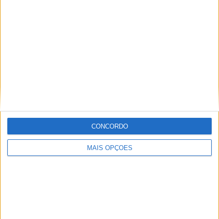
Tags:
F1 test
Formula 1
Lewis Hamilton
CONCORDO
Monster Energy
MotoGP
Rossi
Valência
Valentino
MAIS OPÇÕES
Redação