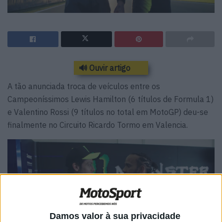
🔊 Ouvir artigo
A tão anunciada troca de veículos entre os
Campeoníssimos Lewis Hamilton (6 títulos de Formula 1)
e Valentino Rossi (9 títulos no total em MotoGP) deu-se
finalmente no Circuito Ricardo Tormo em Valencia.
Damos valor à sua privacidade