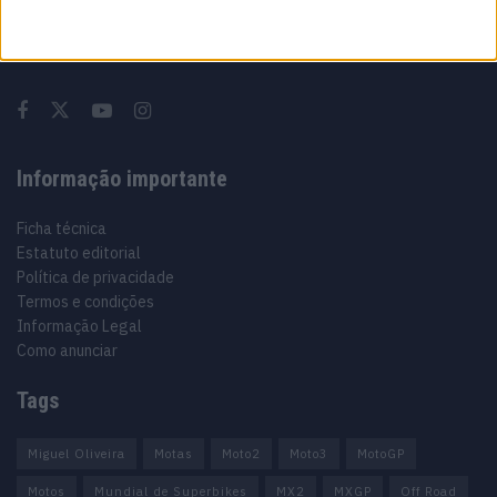
Especialistas em Motos, MotoGP, MXGP, Enduro, SuperBikes,
Motocross, Trial
Informação importante
Ficha técnica
Estatuto editorial
Política de privacidade
Termos e condições
Informação Legal
Como anunciar
Tags
Miguel Oliveira
Motas
Moto2
Moto3
MotoGP
Motos
Mundial de Superbikes
MX2
MXGP
Off Road