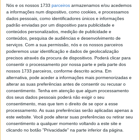
Nós e os nossos 1733
parceiros
armazenamos e/ou acedemos
a informações num dispositivo, como cookies, e processamos
dados pessoais, como identificadores únicos e informações
padrão enviadas por um dispositivo para publicidade e
Os dois, amigos de há bom tempo, foram os próprios a
conteúdos personalizados, medição de publicidade e
introduzir as suas respetivas máquinas ao outro, antes de
conteúdos, pesquisa de audiências e desenvolvimento de
Valentino Rossi ir para a pista com o Mercedes decorado
serviços.
Com a sua permissão, nós e os nossos parceiros
poderemos usar identificação e dados de geolocalização
com o famoso 46 amarelo, seguido atentamente a partir
precisos através da procura de dispositivos. Poderá clicar para
da boxe pelo piloto de Stevenage, um pouco a Norte de
consentir o processamento por nossa parte e pela parte dos
Londres
nossos 1733 parceiros, conforme descrito acima. Em
alternativa, pode aceder a informações mais pormenorizadas e
alterar as suas preferências antes de consentir ou recusar o
consentimento.
Tenha em atenção que algum processamento
dos seus dados pessoais poderá não exigir o seu
consentimento, mas que tem o direito de se opor a esse
processamento. As suas preferências serão aplicadas apenas a
este website. Você pode alterar suas preferências ou retirar seu
consentimento a qualquer momento voltando a este site e
clicando no botão "Privacidade" na parte inferior da página.