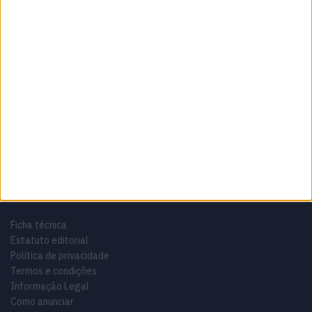
Sobre
Especialistas em Motos, MotoGP, MXGP, Enduro, SuperBikes,
Motocross, Trial
Informação importante
Ficha técnica
Estatuto editorial
Política de privacidade
Termos e condições
Informação Legal
Como anunciar