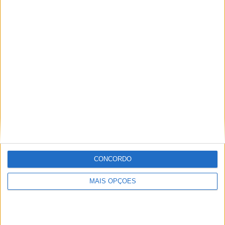
Miguel Fragoso
Jornalista para o site motosport que estuda e escreve
sobre todas as novidades do mundo motorizado. Nasci
no mundo das “duas rodas” por culpa da família que
sempre esteve associada a este meio. Conseguir
trabalhar nesta área e falar sobre o mundo das motos é
um privilégio enorme.
Artigos relacionados
CONCORDO
MAIS OPÇÕES
MotoGP: Ducati domina segundo dia de