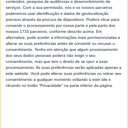
Gresini Racing MotoGP, Ducati Lenovo Team, Honda HRC
conteúdos, pesquisa de audiências e desenvolvimento de
Castrol, LCR Honda, Monster Energy Yamaha MotoGP,
serviços.
Com a sua permissão, nós e os nossos parceiros
poderemos usar identificação e dados de geolocalização
Pertamina Enduro VR46 Racing Team, Prima Pramac
precisos através da procura de dispositivos. Poderá clicar para
Yamaha MotoGP, Red Bull KTM Factory Racing, Red Bull
consentir o processamento por nossa parte e pela parte dos
KTM Tech3 e Superfile Trackhouse MotoGP Team.
nossos 1733 parceiros, conforme descrito acima. Em
alternativa, pode aceder a informações mais pormenorizadas e
Os acordos confirmam a participação a longo prazo das
alterar as suas preferências antes de consentir ou recusar o
equipas no MotoGP e proporcionam uma base sólida
consentimento.
Tenha em atenção que algum processamento
dos seus dados pessoais poderá não exigir o seu
para o próximo capítulo da modalidade sob os
consentimento, mas que tem o direito de se opor a esse
regulamentos de 2027. Em conjunto, o MotoGP, as
processamento. As suas preferências serão aplicadas apenas a
equipas, os fabricantes e a Fédération Internationale de
este website. Você pode alterar suas preferências ou retirar seu
Motocyclisme partilham a visão de fortalecer o
consentimento a qualquer momento voltando a este site e
clicando no botão "Privacidade" na parte inferior da página.
campeonato, melhorar a experiência dos fãs e apoiar o
seu contínuo desenvolvimento global.
Artigos relacionados
MotoGP: Ducati domina segundo dia de
testes das futuras 850cc