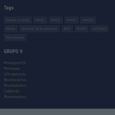
Tags
Miguel Oliveira
Motas
Moto2
Moto3
MotoGP
Motos
Mundial de Superbikes
MX2
MXGP
Off Road
Rally Dakar
GRUPO V
Motosport ES
Motomais
Offroad moto
Revistacarros
Revistamotos
Calibre12
Mundonautico