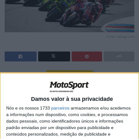
Fonte: motogp.com
🔊 Ouvir artigo
Na sequência da recente confirmação do acordo do
MotoGP com os fabricantes, os acordos com as equipas
Damos valor à sua privacidade
completam a estrutura de governação e o
Nós e os nossos 1733
parceiros
armazenamos e/ou acedemos
enquadramento comercial para o período de 2027 a
a informações num dispositivo, como cookies, e processamos
2031.
dados pessoais, como identificadores únicos e informações
padrão enviadas por um dispositivo para publicidade e
As 11 equipas envolvidas são a Aprilia Racing, BK8
conteúdos personalizados, medição de publicidade e