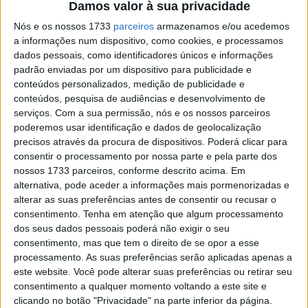
Damos valor à sua privacidade
da temporada de 2026. Conhecido pelas suas curvas
Nós e os nossos 1733
parceiros
armazenamos e/ou acedemos
técnicas e pelo traçado anti-horário único no calendário, o
a informações num dispositivo, como cookies, e processamos
circuito alemão promete mais um fim de semana de
dados pessoais, como identificadores únicos e informações
grande intensidade antes da pausa de verão.
padrão enviadas por um dispositivo para publicidade e
conteúdos personalizados, medição de publicidade e
Sachsenring tem sido tradicionalmente um palco especial
conteúdos, pesquisa de audiências e desenvolvimento de
para Marc Márquez, que ao longo da sua carreira
serviços.
Com a sua permissão, nós e os nossos parceiros
poderemos usar identificação e dados de geolocalização
construiu uma ligação histórica com o traçado alemão.
precisos através da procura de dispositivos. Poderá clicar para
No entanto, a competitividade atual do campeonato
consentir o processamento por nossa parte e pela parte dos
deixa antever uma luta intensa entre os principais
nossos 1733 parceiros, conforme descrito acima. Em
candidatos ao título, com Jorge Martín, Marco Bezzecchi,
alternativa, pode aceder a informações mais pormenorizadas e
Fabio Di Giannantonio, Pedro Acosta e outros pilotos a
alterar as suas preferências antes de consentir ou recusar o
consentimento.
Tenha em atenção que algum processamento
procurarem pontos importantes numa fase decisiva da
dos seus dados pessoais poderá não exigir o seu
época.
consentimento, mas que tem o direito de se opor a esse
processamento. As suas preferências serão aplicadas apenas a
Além da batalha pelo campeonato, o fim de semana será
este website. Você pode alterar suas preferências ou retirar seu
também marcado pelo regresso de vários pilotos após
consentimento a qualquer momento voltando a este site e
lesões e pela continuação do desenvolvimento das
clicando no botão "Privacidade" na parte inferior da página.