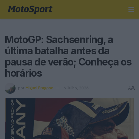
MotoGP: Sachsenring, a
última batalha antes da
pausa de verão; Conheça os
horários
A
por
Miguel Fragoso
6 Julho, 2026
A