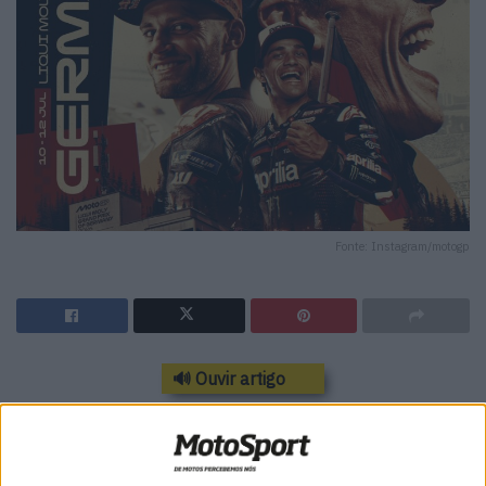
Fonte: Instagram/motogp
🔊 Ouvir artigo
O Campeonato do Mundo de MotoGP regressa este fim
de semana ao lendário circuito de Sachsenring para a
realização do Grande Prémio da Alemanha, a 11.ª ronda