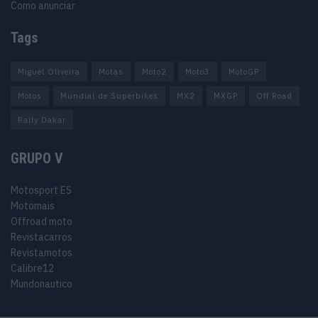
Como anunciar
Tags
Miguel Oliveira
Motas
Moto2
Moto3
MotoGP
Motos
Mundial de Superbikes
MX2
MXGP
Off Road
Rally Dakar
GRUPO V
Motosport ES
Motomais
Offroad moto
Revistacarros
Revistamotos
Calibre12
Mundonautico