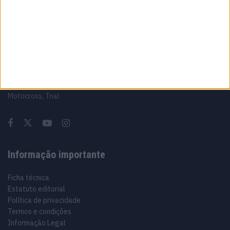
Sobre
Especialistas em Motos, MotoGP, MXGP, Enduro, SuperBikes,
Motocross, Trial
Informação importante
Ficha técnica
Estatuto editorial
Política de privacidade
Termos e condições
Informação Legal