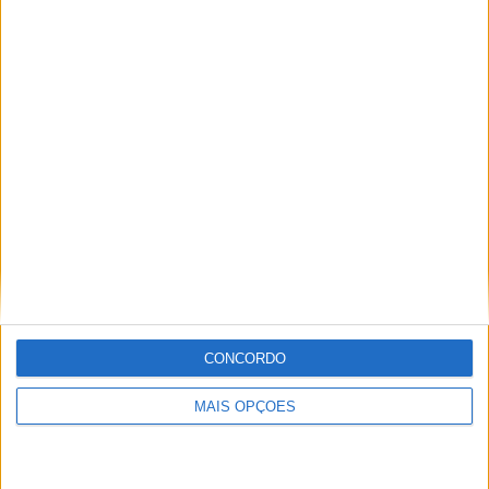
Domingo
08:40-08:50 | MotoGP™ – Warm Up
09:00-09:40 | MotoGP™ – Rider Parade
10:00 | Moto3™ – Corrida (23 voltas)
11:15 | Moto2™ – Corrida (25 voltas)
13:00 | MotoGP™ – Grande Prémio (30 voltas)
14:20-14:50 | MotoGP™ – After the Flag
14:50-15:30 | MotoGP™ – Conferência de Imprensa
Tags:
Aprilia
Ducati
GP da Alemanha - Sachsenring
CONCORDO
Honda
horários
KTM
MotoGP
Yamaha
MAIS OPÇÕES