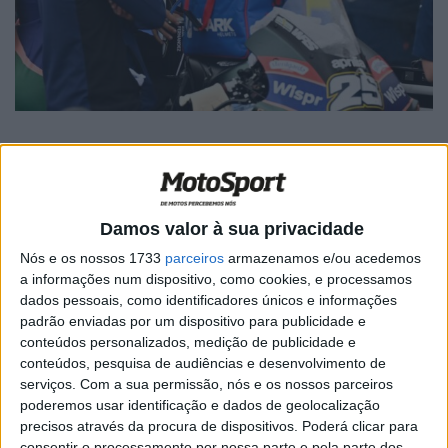
Artigos relacionados
Damos valor à sua privacidade
Nós e os nossos 1733
parceiros
armazenamos e/ou acedemos
MotoGP: Ducati domina segundo dia de
a informações num dispositivo, como cookies, e processamos
testes das futuras 850cc
dados pessoais, como identificadores únicos e informações
padrão enviadas por um dispositivo para publicidade e
7 AGOSTO, 2026
conteúdos personalizados, medição de publicidade e
MotoGP: Tensão entre KTM e Viñales?
conteúdos, pesquisa de audiências e desenvolvimento de
Steiner admite ‘fricção’ entre as partes
serviços.
Com a sua permissão, nós e os nossos parceiros
poderemos usar identificação e dados de geolocalização
7 AGOSTO, 2026
precisos através da procura de dispositivos. Poderá clicar para
consentir o processamento por nossa parte e pela parte dos