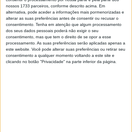
nossos 1733 parceiros, conforme descrito acima. Em
alternativa, pode aceder a informações mais pormenorizadas e
alterar as suas preferências antes de consentir ou recusar o
consentimento.
Tenha em atenção que algum processamento
🔊 Ouvir artigo
dos seus dados pessoais poderá não exigir o seu
consentimento, mas que tem o direito de se opor a esse
Como o circuito de Valência é a pista mais próxima de sua
processamento. As suas preferências serão aplicadas apenas a
casa, Madrid, Raúl Fernandez apareceu com algumas
este website. Você pode alterar suas preferências ou retirar seu
cores especiais no capacete, botas e luvas para o Grande
consentimento a qualquer momento voltando a este site e
Prémio de casa neste fim de semana. O espanhol sentiu a
clicando no botão "Privacidade" na parte inferior da página.
motivação imediatamente e fez um treino livre decente
esta manhã, mas foi 1,576 segundos mais rápido na
sessão de treinos desta tarde, que o viu melhorar de P14
para P8 e com isso ganhar outra entrada direta no Q2
depois do já ter conseguido há uma semana no Qatar.
“Desde Misano, vimos que somos rápidos. É bom saber
que conseguimos novamente o Q2 para amanhã, acho
que será interessante ter um bom lugar na grelha aqui e