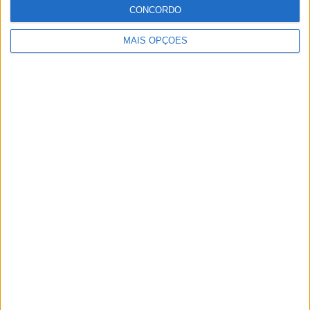
CONCORDO
MAIS OPÇÕES
MotoGP: Tensão entre KTM e Viñales? Steiner admite
‘fricção’ entre as partes
POR
MIGUEL FRAGOSO
7 AGOSTO, 2026
Please
login
to join discussion
Novidades
Tendências
Comentários
MotoGP: Ducati domina segundo dia de
testes das futuras 850cc
7 AGOSTO, 2026