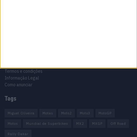
Motocross, Trial
Informação importante
Ficha técnica
Estatuto editorial
Política de privacidade
Termos e condições
Informação Legal
Como anunciar
Tags
Miguel Oliveira
Motas
Moto2
Moto3
MotoGP
Motos
Mundial de Superbikes
MX2
MXGP
Off Road
Rally Dakar