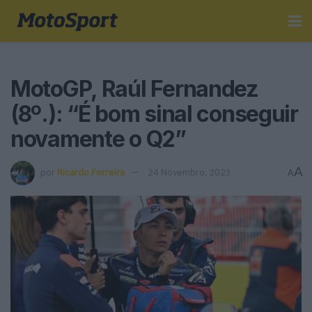
MotoGP, Raúl Fernandez
(8º.): “É bom sinal conseguir
novamente o Q2”
A
por
Ricardo Ferreira
24 Novembro, 2023
A