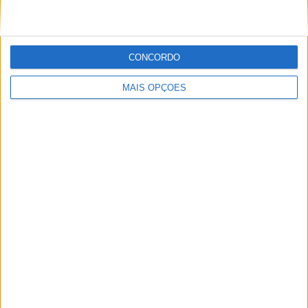
POR
MIGUEL FRAGOSO
6 AGOSTO, 2026
CONCORDO
MAIS OPÇÕES
MotoGP: Marco Bezzecchi recebe luz verde para
correr em Silverstone
POR
MIGUEL FRAGOSO
6 AGOSTO, 2026
Please
login
to join discussion