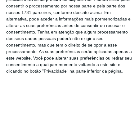
época terminou em Buriram.
consentir o processamento por nossa parte e pela parte dos
nossos 1731 parceiros, conforme descrito acima. Em
Em declarações, segundo o site
https://www.crash.net
,
alternativa, pode aceder a informações mais pormenorizadas e
Acosta falou sobre o dia de testes no final do mês de
alterar as suas preferências antes de consentir ou recusar o
Abril, em Jerez.
consentimento.
Tenha em atenção que algum processamento
dos seus dados pessoais poderá não exigir o seu
– É talvez o dia mais importante da nossa época. Temos
consentimento, mas que tem o direito de se opor a esse
de experimentar muitas coisas.
processamento. As suas preferências serão aplicadas apenas a
este website. Você pode alterar suas preferências ou retirar seu
consentimento a qualquer momento voltando a este site e
Artigos relacionados
clicando no botão "Privacidade" na parte inferior da página.
MotoGP: Iker Lecuona ambiciona Top 10 em
Silverstone
6 AGOSTO, 2026
MotoGP: Marco Bezzecchi recebe luz verde
para correr em Silverstone
6 AGOSTO, 2026