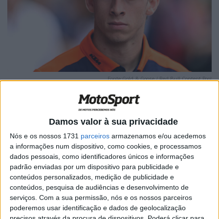
Fonte:Gold & Goose / Red Bull Content Pool
Damos valor à sua privacidade
Nós e os nossos 1731
parceiros
armazenamos e/ou acedemos
🔊 Ouvir artigo
a informações num dispositivo, como cookies, e processamos
Pedro Acosta apontou o teste de MotoGP do final do mês
dados pessoais, como identificadores únicos e informações
padrão enviadas por um dispositivo para publicidade e
em Jerez como um dos mais importantes da época.
conteúdos personalizados, medição de publicidade e
Agendado para segunda-feira, 28 de abril, no dia seguinte
conteúdos, pesquisa de audiências e desenvolvimento de
ao Grande Prémio de Espanha, o teste de um dia será a
serviços.
Com a sua permissão, nós e os nossos parceiros
primeira oportunidade de teste oficial desde que a pré-
poderemos usar identificação e dados de geolocalização
precisos através da procura de dispositivos. Poderá clicar para