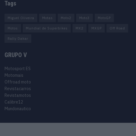
Tags
Miguel Oliveira
Motas
Moto2
Moto3
MotoGP
Motos
Mundial de Superbikes
MX2
MXGP
Off Road
Rally Dakar
GRUPO V
Motosport ES
Motomais
Offroad moto
Revistacarros
Revistamotos
Calibre12
Mundonautico