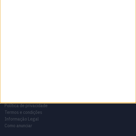
Sobre
Especialistas em Motos, MotoGP, MXGP, Enduro, SuperBikes,
Motocross, Trial
Informação importante
Ficha técnica
Estatuto editorial
Política de privacidade
Termos e condições
Informação Legal
Como anunciar