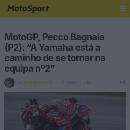
MotoGP, Pecco Bagnaia
(P2): “A Yamaha está a
caminho de se tornar na
equipa nº2”
A
por
Ricardo Ferreira
8 Fevereiro, 2025
A