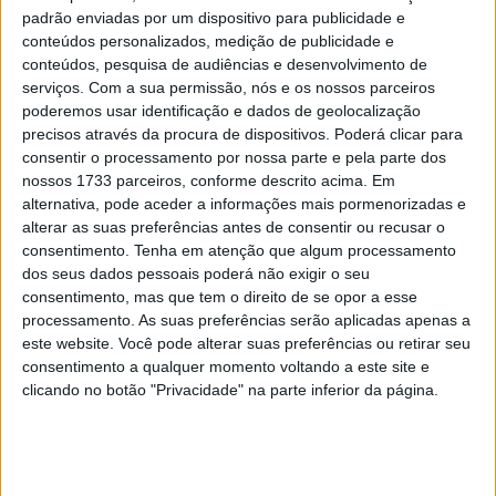
padrão enviadas por um dispositivo para publicidade e
dois dias e obedientemente executou a importante tarefa
conteúdos personalizados, medição de publicidade e
de teste: o foco estava em trabalhar com a nova GP25 –
conteúdos, pesquisa de audiências e desenvolvimento de
e não em perseguir novos melhores tempos.
serviços.
Com a sua permissão, nós e os nossos parceiros
poderemos usar identificação e dados de geolocalização
Mas no último dia, o italiano foi solto por um curto
precisos através da procura de dispositivos. Poderá clicar para
consentir o processamento por nossa parte e pela parte dos
período. Num clássico “ataque de tempo”, Bagnaia
nossos 1733 parceiros, conforme descrito acima. Em
disparou para o topo e perdeu por pouco seu próprio
alternativa, pode aceder a informações mais pormenorizadas e
recorde de volta.
alterar as suas preferências antes de consentir ou recusar o
consentimento.
Tenha em atenção que algum processamento
Artigos relacionados
dos seus dados pessoais poderá não exigir o seu
consentimento, mas que tem o direito de se opor a esse
processamento. As suas preferências serão aplicadas apenas a
MotoGP: Marco Bezzecchi bate a
este website. Você pode alterar suas preferências ou retirar seu
concorrência e lidera PR em Silverstone
consentimento a qualquer momento voltando a este site e
7 AGOSTO, 2026
clicando no botão "Privacidade" na parte inferior da página.
MotoGP: Jack Miller compara Yamaha R1 a
uma Moto3 e aproxima-se do WorldSBK
7 AGOSTO, 2026