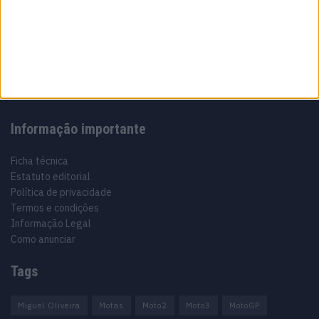
Sobre
Especialistas em Motos, MotoGP, MXGP, Enduro, SuperBikes,
Motocross, Trial
Informação importante
Ficha técnica
Estatuto editorial
Política de privacidade
Termos e condições
Informação Legal
Como anunciar
Tags
Miguel Oliveira
Motas
Moto2
Moto3
MotoGP