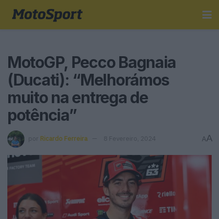
MotoGP, Pecco Bagnaia
(Ducati): “Melhorámos
muito na entrega de
potência”
A
por
Ricardo Ferreira
8 Fevereiro, 2024
A