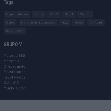
Tags
Miguel Oliveira
Motas
Moto2
Moto3
MotoGP
Motos
Mundial de Superbikes
MX2
MXGP
Off Road
Rally Dakar
GRUPO V
Motosport ES
Motomais
Offroad moto
Revistacarros
Revistamotos
Calibre12
Mundonautico