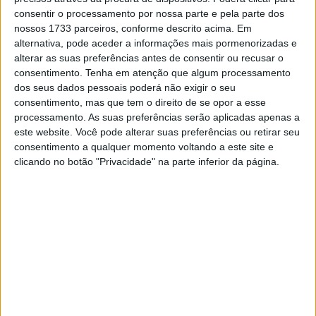
pequena mudança nas asas laterais) que mais o
consentir o processamento por nossa parte e pela parte dos
impressionou.
nossos 1733 parceiros, conforme descrito acima. Em
alternativa, pode aceder a informações mais pormenorizadas e
“Acho que a nova aerodinâmica é excelente. O que
alterar as suas preferências antes de consentir ou recusar o
consentimento.
Tenha em atenção que algum processamento
melhoramos muito foi a entrega de potência e isso deixa-
dos seus dados pessoais poderá não exigir o seu
me feliz. A nova carenagem tem um potencial muito bom,
consentimento, mas que tem o direito de se opor a esse
mas precisamos de fazer alterações na afinação para
processamento. As suas preferências serão aplicadas apenas a
melhorar a sensação. Além disso, o escape está muito
este website. Você pode alterar suas preferências ou retirar seu
consentimento a qualquer momento voltando a este site e
bom, mas preciso fazer outra simulação de corrida
clicando no botão "Privacidade" na parte inferior da página.
consecutiva para confirmar se está bom ou não. Mas no
geral foi um dia muito positivo.”
Relatou Bagnaia no final do teste de quarta-feira,
rematando:
“Estou curioso para ver se os meus dois
‘time-attacks’ de amanhã. Se não chover, acho que
chegaremos ao segundo 56.”
Artigos relacionados