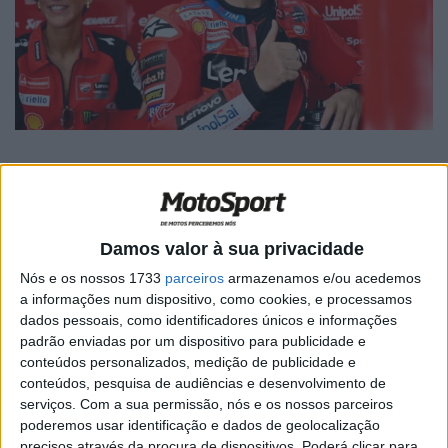
🔊 Ouvir artigo
Damos valor à sua privacidade
Francesco ‘Pecco’ Bagnaia terminou o segundo dia com o
Nós e os nossos 1733
parceiros
armazenamos e/ou acedemos
a informações num dispositivo, como cookies, e processamos
quinto melhor tempo, com o companheiro de equipa a
dados pessoais, como identificadores únicos e informações
liderando a tabela de tempos e com um novo recorde de
padrão enviadas por um dispositivo para publicidade e
volta não oficial. Tal como Enea Bastianini, o bicampeão
conteúdos personalizados, medição de publicidade e
do mundo testou algumas alguns componentes
conteúdos, pesquisa de audiências e desenvolvimento de
serviços.
Com a sua permissão, nós e os nossos parceiros
aerodinâmicos, carenagens e escape na Ducati, mas foi o
poderemos usar identificação e dados de geolocalização
novo novo pacote aerodinâmico da GP24 (que inclui uma
precisos através da procura de dispositivos. Poderá clicar para