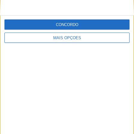
POR
MIGUEL FRAGOSO
8 AGOSTO, 2026
CONCORDO
MAIS OPÇÕES
MotoGP: ‘Existe apenas uma meta’ Honda define
missão de Quartararo para 2027
POR
MIGUEL FRAGOSO
8 AGOSTO, 2026
Please
login
to join discussion