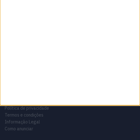
Sobre
Especialistas em Motos, MotoGP, MXGP, Enduro, SuperBikes,
Motocross, Trial
Informação importante
Ficha técnica
Estatuto editorial
Política de privacidade
Termos e condições
Informação Legal
Como anunciar