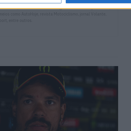
ito cedo, está desde há muito ligado à Comunicação Social,
eios como AutoHoje, revista Motociclismo, jornal Volante,
ort, entre outros.