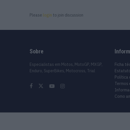
Please
login
to join discussion
Sobre
Infor
Especialistas em Motos, MotoGP, MXGP,
Ficha té
Enduro, SuperBikes, Motocross, Trial
Estatuto
Política
Termos 
Informa
Como an