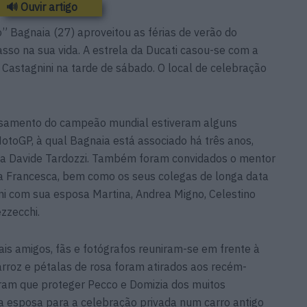
🔊 Ouvir artigo
 Bagnaia (27) aproveitou as férias de verão do
so na sua vida. A estrela da Ducati casou-se com a
 Castagnini na tarde de sábado. O local de celebração
casamento do campeão mundial estiveram alguns
toGP, à qual Bagnaia está associado há três anos,
a Davide Tardozzi. Também foram convidados o mentor
a Francesca, bem como os seus colegas de longa data
i com sua esposa Martina, Andrea Migno, Celestino
ezzecchi.
ais amigos, fãs e fotógrafos reuniram-se em frente à
 arroz e pétalas de rosa foram atirados aos recém-
eram que proteger Pecco e Domizia dos muitos
a esposa para a celebração privada num carro antigo