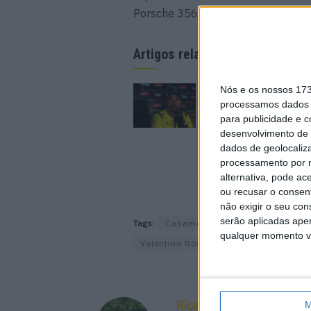
Porsche 356 prateado.
Artigos relacionados
WSBK: Morbidelli re
Nós e os nossos 17
rumores que o colo
processamos dados p
Ducati oficial
para publicidade e 
7 AGOSTO, 2026
desenvolvimento de 
dados de geolocaliza
processamento por n
alternativa, pode ac
ou recusar o consen
não exigir o seu co
serão aplicadas apen
Tags:
Casamento de Pecco Bagnaia
qualquer momento vol
Valentino Rossi
Ricardo Ferreira
M