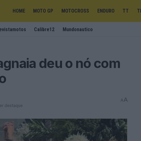
HOME
MOTO GP
MOTOCROSS
ENDURO
TT
T
evistamotos
Calibre12
Mundonautico
gnaia deu o nó com
o
A
A
er destaque