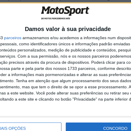
Damos valor à sua privacidade
age aos
MotoGP: Moto3, David
33
parceiros
armazenamos e/ou acedemos a informações num dispositi
cam na
Almansa comanda FP1 em
essoais, como identificadores únicos e informações padrão enviadas 
Silverstone
conteúdos personalizados, medição de publicidade e conteúdos, pesqui
7 AGOSTO, 2026
serviços.
Com a sua permissão, nós e os nossos parceiros poderemos 
ção precisos através da procura de dispositivos. Poderá clicar para co
ossa parte e pela parte dos nossos 1733 parceiros, conforme descrit
eder a informações mais pormenorizadas e alterar as suas preferência
timento.
Tenha em atenção que algum processamento dos seus dados
nsentimento, mas que tem o direito de se opor a esse processamento. A
as a este website. Você pode alterar suas preferências ou retirar seu
David Tardozzi
Domizia Castagnini
Ducati
MotoGP
tando a este site e clicando no botão "Privacidade" na parte inferior 
AIS OPÇÕES
CONCORDO