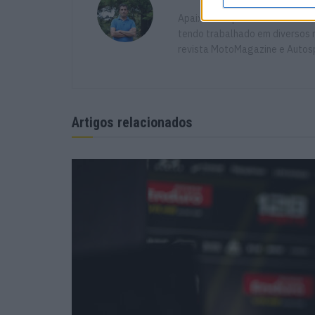
Apaixonado por motos desde mu
tendo trabalhado em diversos m
revista MotoMagazine e Autosp
Artigos relacionados