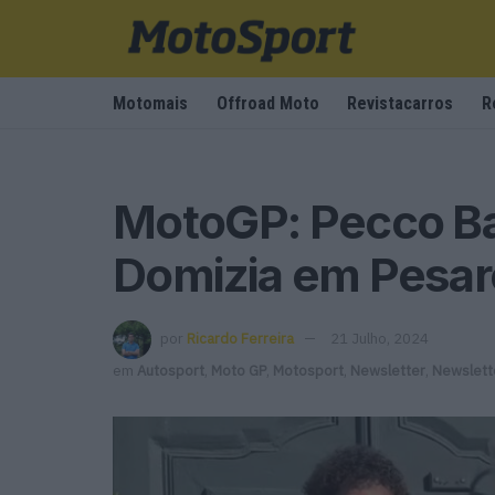
Motomais
Offroad Moto
Revistacarros
R
MotoGP: Pecco Ba
Domizia em Pesar
por
Ricardo Ferreira
21 Julho, 2024
em
Autosport
,
Moto GP
,
Motosport
,
Newsletter
,
Newslett