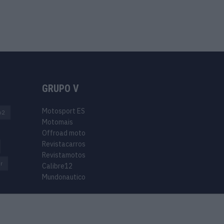
GRUPO V
Motosport ES
o2
Motomais
Offroad moto
Revistacarros
Revistamotos
r
Calibre12
Mundonautico