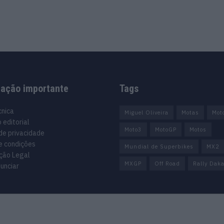
mação importante
Tags
cnica
Miguel Oliveira
Motas
Mot
 editorial
Moto3
MotoGP
Motos
 de privacidade
e condições
Mundial de Superbikes
MX2
ção Legal
MXGP
Off Road
Rally Daka
unciar