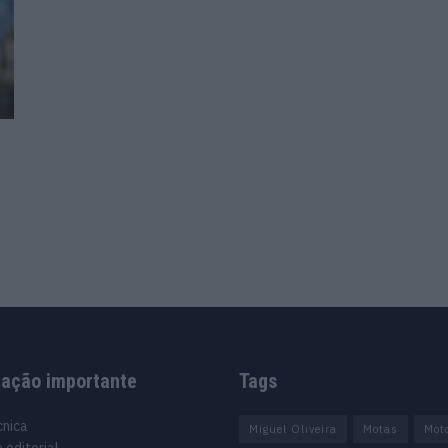
mação importante
Tags
cnica
Miguel Oliveira
Motas
Mot
 editorial