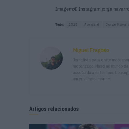
Imagem:© Instagram jorge navarr
Tags:
2025
Forward
Jorge Navar
Miguel Fragoso
Jornalista para o site motosp
motorizado. Nasci no mundo das
associada a este meio. Consegu
um privilégio enorme.
Artigos relacionados