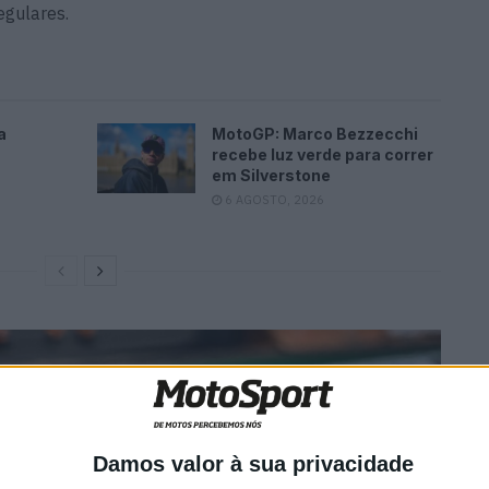
egulares.
a
MotoGP: Marco Bezzecchi
recebe luz verde para correr
em Silverstone
6 AGOSTO, 2026
Damos valor à sua privacidade