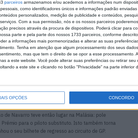
33
parceiros
armazenamos e/ou acedemos a informações num dispositi
essoais, como identificadores únicos e informações padrão enviadas 
conteúdos personalizados, medição de publicidade e conteúdos, pesqui
serviços.
Com a sua permissão, nós e os nossos parceiros poderemos 
ção precisos através da procura de dispositivos. Poderá clicar para co
ossa parte e pela parte dos nossos 1733 parceiros, conforme descrit
eder a informações mais pormenorizadas e alterar as suas preferência
timento.
Tenha em atenção que algum processamento dos seus dados
nsentimento, mas que tem o direito de se opor a esse processamento. A
as a este website. Você pode alterar suas preferências ou retirar seu
tando a este site e clicando no botão "Privacidade" na parte inferior 
AIS OPÇÕES
CONCORDO
. Pilotou a Kalex da American Racing para substituir o
o de Navarro teve então lugar na Malásia: pole
 Prémio para o piloto substituto. Isto também torna
ou o seu bilhete de regresso ao circuito de GP.