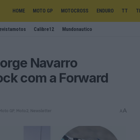
HOME
MOTO GP
MOTOCROSS
ENDURO
TT
T
evistamotos
Calibre12
Mundonautico
orge Navarro
ock com a Forward
A
Moto GP
,
Moto2
,
Newsletter
A