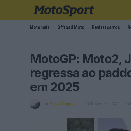
Motomais
Offroad Moto
Revistacarros
R
MotoGP: Moto2, J
regressa ao padd
em 2025
por
Miguel Fragoso
10 Dezembro, 2024
em