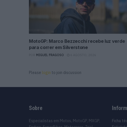
MotoGP: Marco Bezzecchi recebe luz verde
para correr em Silverstone
POR
MIGUEL FRAGOSO
6 AGOSTO, 2026
Please
login
to join discussion
Sobre
Infor
Especialistas em Motos, MotoGP, MXGP,
Ficha té
Enduro, SuperBikes, Motocross, Trial
Estatuto