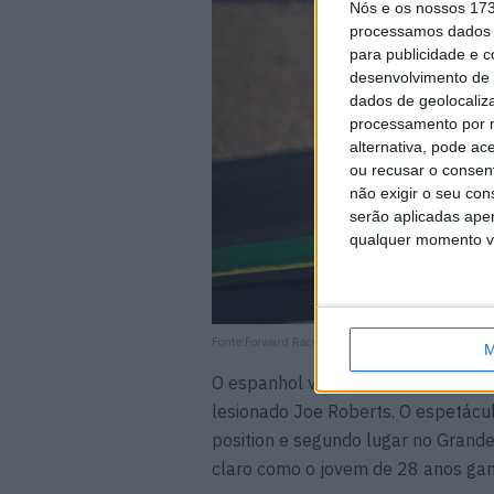
Nós e os nossos 17
processamos dados p
para publicidade e 
desenvolvimento de 
dados de geolocaliza
processamento por n
alternativa, pode ac
ou recusar o consen
não exigir o seu co
serão aplicadas apen
qualquer momento vol
Fonte:Forward Racing
M
O espanhol voltou à ação no outono
lesionado Joe Roberts. O espetácul
position e segundo lugar no Grande
claro como o jovem de 28 anos ganh