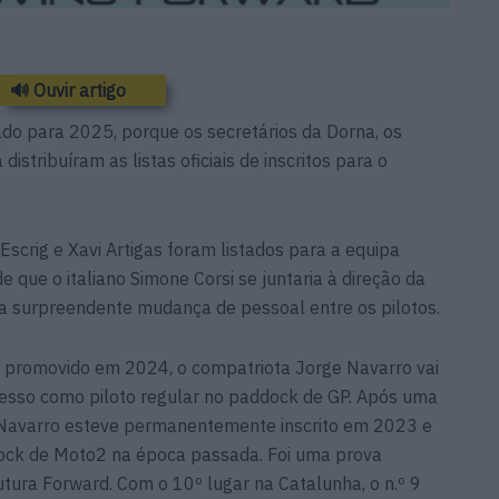
🔊 Ouvir artigo
do para 2025, porque os secretários da Dorna, os
distribuíram as listas oficiais de inscritos para o
crig e Xavi Artigas foram listados para a equipa
 que o italiano Simone Corsi se juntaria à direção da
a surpreendente mudança de pessoal entre os pilotos.
oi promovido em 2024, o compatriota Jorge Navarro vai
gresso como piloto regular no paddock de GP. Após uma
 Navarro esteve permanentemente inscrito em 2023 e
dock de Moto2 na época passada. Foi uma prova
utura Forward. Com o 10º lugar na Catalunha, o n.º 9