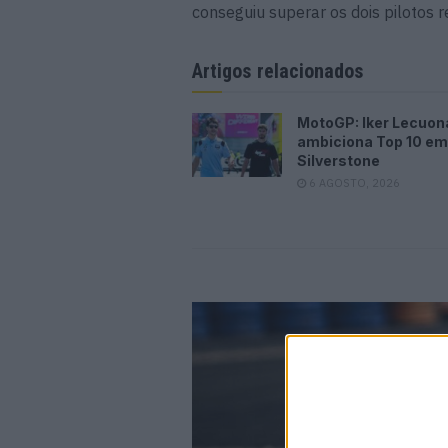
conseguiu superar os dois pilotos r
Artigos relacionados
MotoGP: Iker Lecuon
ambiciona Top 10 em
Silverstone
6 AGOSTO, 2026