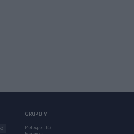
GRUPO V
Motosport ES
o2
Motomais