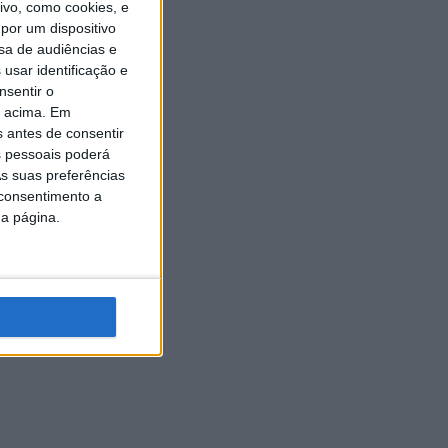
vo, como cookies, e
por um dispositivo
sa de audiências e
usar identificação e
nsentir o
o acima. Em
s antes de consentir
 pessoais poderá
s suas preferências
 consentimento a
da página.