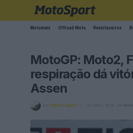
Motomais
Offroad Moto
Revistacarros
R
MotoGP: Moto2, Fi
respiração dá vitó
Assen
por
Miguel Fragoso
28 Junho, 2026
em
Auto