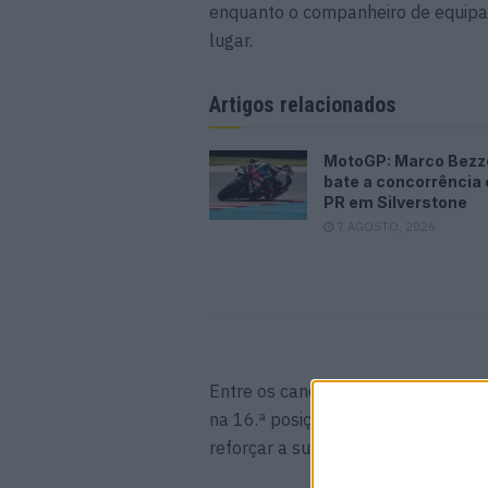
enquanto o companheiro de equipa 
lugar.
Artigos relacionados
MotoGP: Marco Bezz
bate a concorrência e
PR em Silverstone
7 AGOSTO, 2026
Entre os candidatos ao campeonato,
na 16.ª posição, fora dos lugares 
reforçar a sua candidatura ao título