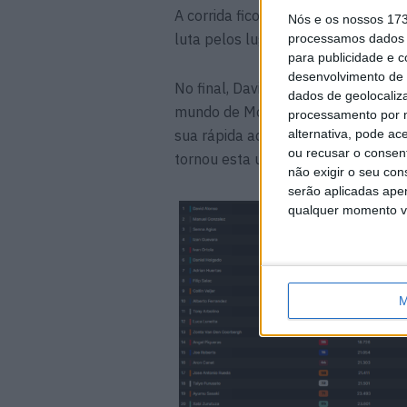
A corrida ficou ainda marcada pel
Nós e os nossos 17
luta pelos lugares da frente, bem 
processamos dados p
para publicidade e 
desenvolvimento de 
No final, David Alonso voltou a de
dados de geolocaliza
mundo de Moto3, conquistando uma 
processamento por n
sua rápida adaptação à categoria 
alternativa, pode ac
ou recusar o consen
tornou esta uma das corridas mai
não exigir o seu co
serão aplicadas apen
qualquer momento vol
M