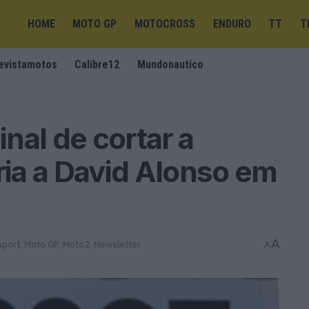
HOME
MOTO GP
MOTOCROSS
ENDURO
TT
T
evistamotos
Calibre12
Mundonautico
nal de cortar a
ria a David Alonso em
A
sport
,
Moto GP
,
Moto2
,
Newsletter
A