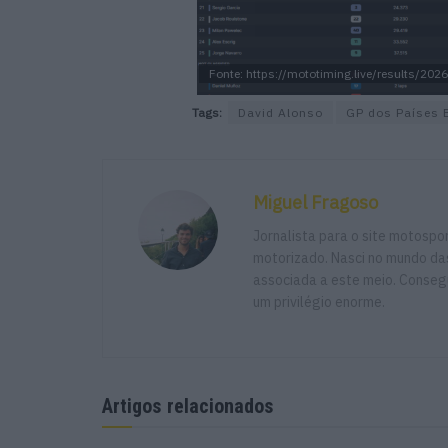
Fonte: https://mototiming.live/results/2
Tags:
David Alonso
GP dos Países 
Miguel Fragoso
Jornalista para o site motosp
motorizado. Nasci no mundo das
associada a este meio. Consegu
um privilégio enorme.
Artigos relacionados