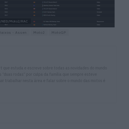
026/NED/Moto2/RAC
Baixos - Assen
Moto2
MotoGP
ort que estuda e escreve sobre todas as novidades do mundo
 “duas rodas” por culpa da família que sempre esteve
ir trabalhar nesta área e falar sobre o mundo das motos é