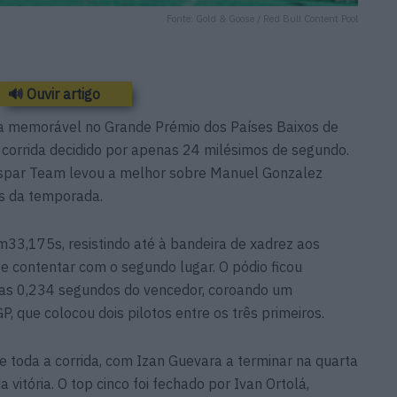
Fonte: Gold & Goose / Red Bull Content Pool
🔊 Ouvir artigo
ia memorável no Grande Prémio dos Países Baixos de
 corrida decidido por apenas 24 milésimos de segundo.
spar Team levou a melhor sobre Manuel Gonzalez
s da temporada.
33,175s, resistindo até à bandeira de xadrez aos
e contentar com o segundo lugar. O pódio ficou
as 0,234 segundos do vencedor, coroando um
P, que colocou dois pilotos entre os três primeiros.
te toda a corrida, com Izan Guevara a terminar na quarta
 vitória. O top cinco foi fechado por Ivan Ortolá,