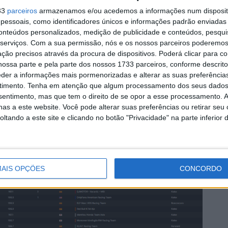
os abandonos de Deniz Öncü, que caiu quando seguia na
33
parceiros
armazenamos e/ou acedemos a informações num dispositi
como de Daniel Muñoz e Celestino Vietti.
essoais, como identificadores únicos e informações padrão enviadas 
conteúdos personalizados, medição de publicidade e conteúdos, pesqui
serviços.
Com a sua permissão, nós e os nossos parceiros poderemos 
monstrar todo o talento que o tornou campeão do
ção precisos através da procura de dispositivos. Poderá clicar para co
vitória de enorme prestígio em Assen e confirmando a
ossa parte e pela parte dos nossos 1733 parceiros, conforme descrit
intermédia. A diferença mínima para Manuel González
eder a informações mais pormenorizadas e alterar as suas preferência
timento.
Tenha em atenção que algum processamento dos seus dados
s emocionantes da temporada de Moto2.
nsentimento, mas que tem o direito de se opor a esse processamento. A
as a este website. Você pode alterar suas preferências ou retirar seu
tando a este site e clicando no botão "Privacidade" na parte inferior 
AIS OPÇÕES
CONCORDO