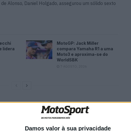
de Alonso, Daniel Holgado, assegurou um sólido sexto
ecchi
MotoGP: Jack Miller
 lidera
compara Yamaha R1 a uma
Moto3 e aproxima-se do
WorldSBK
7 AGOSTO, 2026
 Aron Canet teve uma corrida difícil e terminou apenas
pontuáveis. Já González aproveitou o segundo lugar para
.
Damos valor à sua privacidade